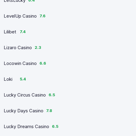
LetsLucky
6.4
LevelUp Casino
7.6
Lilibet
7.4
Lizaro Casino
2.3
Locowin Casino
6.6
Loki
5.4
Lucky Circus Casino
6.5
Lucky Days Casino
7.8
Lucky Dreams Casino
6.5