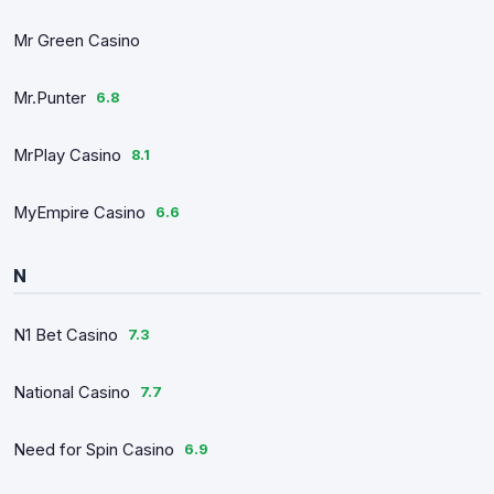
Mr Green Casino
Mr.Punter
6.8
MrPlay Casino
8.1
MyEmpire Casino
6.6
N
N1 Bet Casino
7.3
National Casino
7.7
Need for Spin Casino
6.9