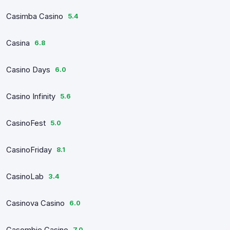
Casimba Casino
5.4
Casina
6.8
Casino Days
6.0
Casino Infinity
5.6
CasinoFest
5.0
CasinoFriday
8.1
CasinoLab
3.4
Casinova Casino
6.0
7.0