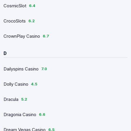
CosmicSlot
6.4
CrocoSlots
6.2
CrownPlay Casino
6.7
D
Dailyspins Casino
7.0
Dolly Casino
4.5
Dracula
5.2
Dragonia Casino
6.6
Dream Vegas Casino
6.5