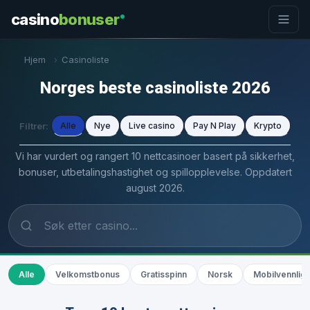
casino
bonuser
Hjem
›
Casinoliste
Norges beste casinoliste 2026
Filtrer:
Alle
Nye
Live casino
Pay N Play
Krypto
Vi
Vi har vurdert og rangert 10 nettcasinoer basert på sikkerhet,
bonuser, utbetalingshastighet og spillopplevelse. Oppdatert
august 2026.
Alle
Velkomstbonus
Gratisspinn
Norsk
Mobilvennlig