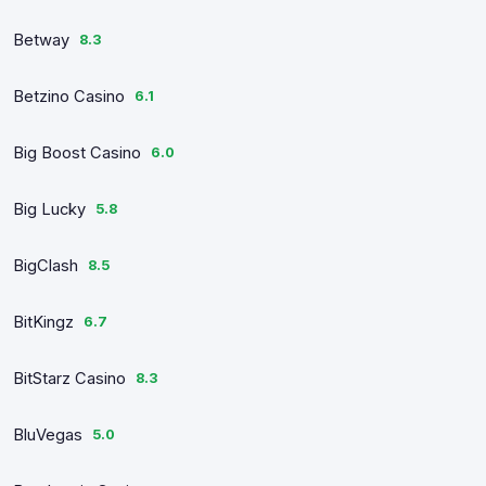
Betway
8.3
Betzino Casino
6.1
Big Boost Casino
6.0
Big Lucky
5.8
BigClash
8.5
BitKingz
6.7
BitStarz Casino
8.3
BluVegas
5.0