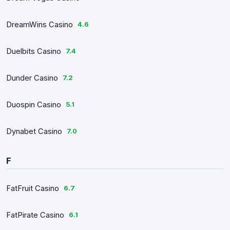
DreamWins Casino
4.6
Duelbits Casino
7.4
Dunder Casino
7.2
Duospin Casino
5.1
Dynabet Casino
7.0
F
FatFruit Casino
6.7
FatPirate Casino
6.1