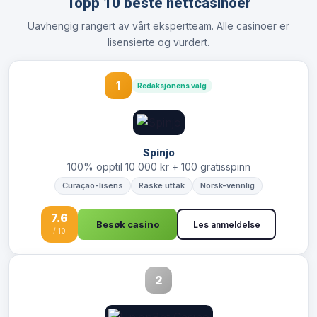
Topp 10 beste nettcasinoer
Uavhengig rangert av vårt ekspertteam. Alle casinoer er
lisensierte og vurdert.
1
Redaksjonens valg
Spinjo
100% opptil 10 000 kr + 100 gratisspinn
Curaçao-lisens
Raske uttak
Norsk-vennlig
7.6
Besøk casino
Les anmeldelse
/ 10
2