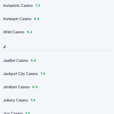
Instaslots Casino
7.3
Instaspin Casino
4.6
iWild Casino
6.2
J
JaaBet Casino
6.6
Jackpot City Casino
7.9
Jet4bet Casino
6.9
Jokery Casino
7.4
Joo Casino
7.0