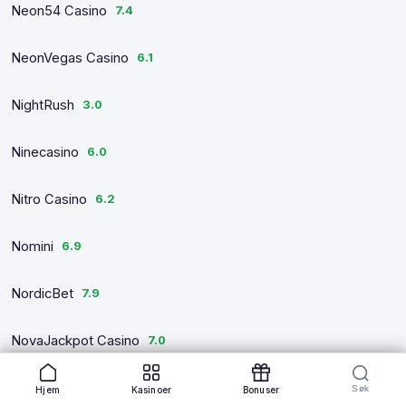
Neon54 Casino
7.4
NeonVegas Casino
6.1
NightRush
3.0
Ninecasino
6.0
Nitro Casino
6.2
Nomini
6.9
NordicBet
7.9
NovaJackpot Casino
7.0
Søk
O
Hjem
Hjem
Casinoer
Kasinoer
Bonuser
Bonuser
Søk