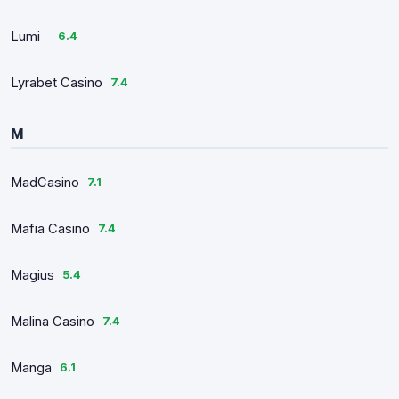
Lumi
6.4
Lyrabet Casino
7.4
M
MadCasino
7.1
Mafia Casino
7.4
Magius
5.4
Malina Casino
7.4
Manga
6.1