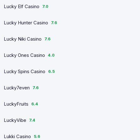
Lucky Elf Casino
7.0
Lucky Hunter Casino
7.6
Lucky Niki Casino
7.6
Lucky Ones Casino
4.0
Lucky Spins Casino
6.5
Lucky7even
7.6
LuckyFruits
6.4
LuckyVibe
7.4
Lukki Casino
5.6