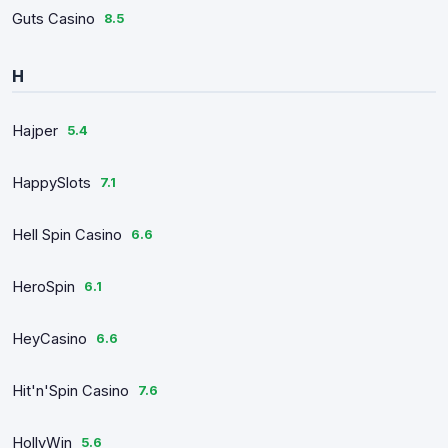
Guts Casino
8.5
H
Hajper
5.4
HappySlots
7.1
Hell Spin Casino
6.6
HeroSpin
6.1
HeyCasino
6.6
Hit'n'Spin Casino
7.6
HollyWin
5.6