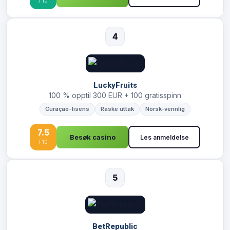
/ 10
4
LuckyFruits
100 % opptil 300 EUR + 100 gratisspinn
Curaçao-lisens
Raske uttak
Norsk-vennlig
7.5
Besøk casino
Les anmeldelse
/ 10
5
BetRepublic