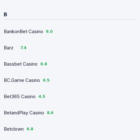
B
BankonBet Casino
6.0
Barz
7.4
Bassbet Casino
6.8
BC.Game Casino
6.5
Bet365 Casino
4.5
BetandPlay Casino
8.4
Betclown
6.8