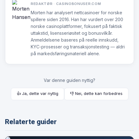
REDAKTØR · CASINOBONUSER.COM
Morten har analysert nettcasinoer for norske
spillere siden 2016. Han har vurdert over 200
norske casinoplattformer, fokusert på faktisk
uttakstid, lisensseriøsitet og bonusvilkår.
Anmeldelsene baseres på reelle innskudd,
KYC-prosesser og transaksjonstesting — aldri
på markedsføringsmateriell alene.
Var denne guiden nyttig?
👍 Ja, dette var nyttig
👎 Nei, dette kan forbedres
Relaterte guider