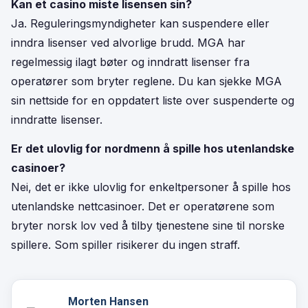
Kan et casino miste lisensen sin?
Ja. Reguleringsmyndigheter kan suspendere eller
inndra lisenser ved alvorlige brudd. MGA har
regelmessig ilagt bøter og inndratt lisenser fra
operatører som bryter reglene. Du kan sjekke MGA
sin nettside for en oppdatert liste over suspenderte og
inndratte lisenser.
Er det ulovlig for nordmenn å spille hos utenlandske
casinoer?
Nei, det er ikke ulovlig for enkeltpersoner å spille hos
utenlandske nettcasinoer. Det er operatørene som
bryter norsk lov ved å tilby tjenestene sine til norske
spillere. Som spiller risikerer du ingen straff.
Morten Hansen