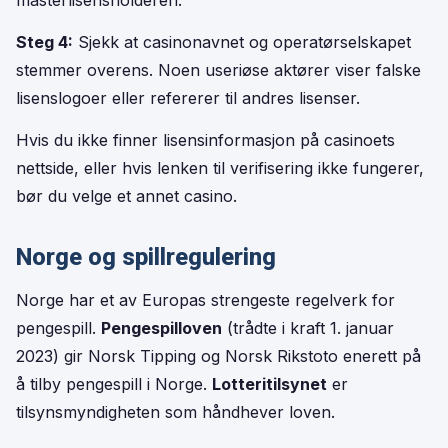
masterlisensholderen.
Steg 4:
Sjekk at casinonavnet og operatørselskapet
stemmer overens. Noen useriøse aktører viser falske
lisenslogoer eller refererer til andres lisenser.
Hvis du ikke finner lisensinformasjon på casinoets
nettside, eller hvis lenken til verifisering ikke fungerer,
bør du velge et annet casino.
Norge og spillregulering
Norge har et av Europas strengeste regelverk for
pengespill.
Pengespilloven
(trådte i kraft 1. januar
2023) gir Norsk Tipping og Norsk Rikstoto enerett på
å tilby pengespill i Norge.
Lotteritilsynet
er
tilsynsmyndigheten som håndhever loven.