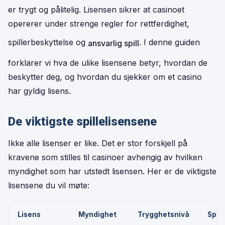
er trygt og pålitelig. Lisensen sikrer at casinoet
opererer under strenge regler for rettferdighet,
spillerbeskyttelse og
. I denne guiden
ansvarlig spill
forklarer vi hva de ulike lisensene betyr, hvordan de
beskytter deg, og hvordan du sjekker om et casino
har gyldig lisens.
De viktigste spillelisensene
Ikke alle lisenser er like. Det er stor forskjell på
kravene som stilles til casinoer avhengig av hvilken
myndighet som har utstedt lisensen. Her er de viktigste
lisensene du vil møte:
Lisens
Myndighet
Trygghetsnivå
Spil