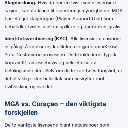
Klageordning.
Hvis du har en tvist med et lisensiert
casino, kan du klage til lisensieringsmyndigheten. MGA
har et eget klageorgan (Player Support Unit) som
behandler tvister mellom spillere og operatører gratis.
Identitetsverifisering (KYC).
Alle lisensierte casinoer
er pålagt å verifisere identiteten din gjennom «Know
Your Customer»-prosessen. Dette inkluderer typisk
kopi av ID, adressebevis og bekreftelse av
betalingsmetoden. Selv om dette kan føles tungvint, er
det et viktig sikkerhetstiltak som beskytter mot
hvitvasking og svindel.
MGA vs. Curaçao – den viktigste
forskjellen
De to vanligste lisensene blant nettcasinoer som