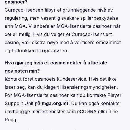
casinoer?
Curaçao-lisensen tilbyr et grunnleggende nivå av
regulering, men vesentlig svakere spillerbeskyttelse
enn MGA. Vi anbefaler MGA-lisensierte casinoer når
det er mulig. Hvis du velger et Curaçao-lisensiert
casino, vær ekstra nøye med å verifisere omdømmet
og historikken til operatøren.
Hva gjør jeg hvis et casino nekter å utbetale
gevinsten min?
Kontakt først casinoets kundeservice. Hvis det ikke
løser seg, kan du klage til lisensieringsmyndigheten.
For MGA-lisensierte casinoer kan du kontakte Player
Support Unit på
mga.org.mt
. Du kan også kontakte
uavhengige mediertjenester som eCOGRA eller The
Pogg.