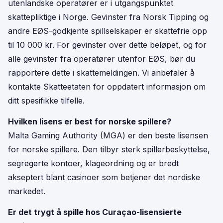
utenlandske operatører er i utgangspunktet
skattepliktige i Norge. Gevinster fra Norsk Tipping og
andre EØS-godkjente spillselskaper er skattefrie opp
til 10 000 kr. For gevinster over dette beløpet, og for
alle gevinster fra operatører utenfor EØS, bør du
rapportere dette i skattemeldingen. Vi anbefaler å
kontakte Skatteetaten for oppdatert informasjon om
ditt spesifikke tilfelle.
Hvilken lisens er best for norske spillere?
Malta Gaming Authority (MGA) er den beste lisensen
for norske spillere. Den tilbyr sterk spillerbeskyttelse,
segregerte kontoer, klageordning og er bredt
akseptert blant casinoer som betjener det nordiske
markedet.
Er det trygt å spille hos Curaçao-lisensierte