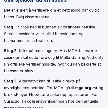
Det er enkelt å verifisere om et nettcasino har gyldig
lisens. Følg disse stegene:
Steg 1:
Scroll ned til bunnen av casinoets nettside.
Seriøse casinoer viser alltid lisenslogoen og
lisensnummeret i footeren.
Steg 2:
Klikk på lisenslogoen. Hos MGA-lisensierte
casinoer skal dette føre deg til Malta Gaming Authority
sin offisielle verifiseringsside, hvor du kan bekrefte at
lisensen er aktiv.
Steg 3:
Alternativt kan du søke direkte på
myndighetens nettside. For MGA: gå til
mga.org.mt
og
bruk «Player Hub» for å søke opp operatøren. For
Curaçao: sjekk lisensverifiseringen hos den aktuelle