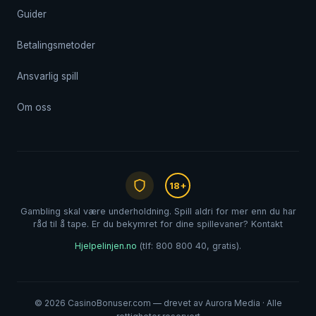
Guider
Betalingsmetoder
Ansvarlig spill
Om oss
18+
Gambling skal være underholdning. Spill aldri for mer enn du har
råd til å tape. Er du bekymret for dine spillevaner? Kontakt
Hjelpelinjen.no
(tlf: 800 800 40, gratis).
© 2026 CasinoBonuser.com — drevet av Aurora Media · Alle