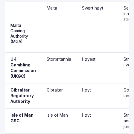
Malta
Svært høyt
Segre
klage
stren
Malta
Gaming
Authority
(MGA)
UK
Storbritannia
Høyest
Stren
Gambling
i ver
Commission
(UKGC)
Gibraltar
Gibraltar
Høyt
God b
Regulatory
lang 
Authority
Isle of Man
Isle of Man
Høyt
Stren
GSC
anerk
juris