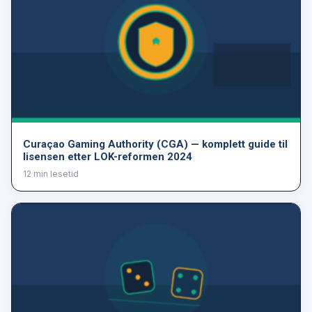
Curaçao Gaming Authority (CGA) — komplett guide til
lisensen etter LOK-reformen 2024
12 min lesetid