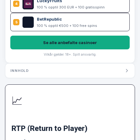
LuckyFruits
4
100 % opptil 300 EUR + 100 gratisspinn
BetRepublic
5
100 % opptil €500 + 100 free spins
Se alle anbefalte casinoer
Vilkår gjelder. 18+. Spill ansvarlig.
INNHOLD
📈
RTP (Return to Player)