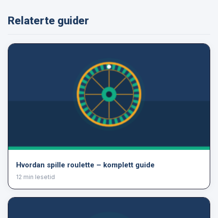
Relaterte guider
Hvordan spille roulette – komplett guide
12 min lesetid