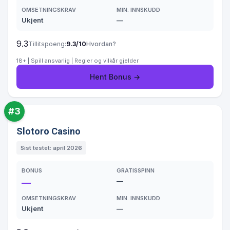
OMSETNINGSKRAV
MIN. INNSKUDD
Ukjent
—
9.3
Tillitspoeng:
9.3/10
Hvordan?
18+ | Spill ansvarlig | Regler og vilkår gjelder
Hent Bonus →
#3
Slotoro Casino
Sist testet: april 2026
BONUS
GRATISSPINN
—
—
OMSETNINGSKRAV
MIN. INNSKUDD
Ukjent
—