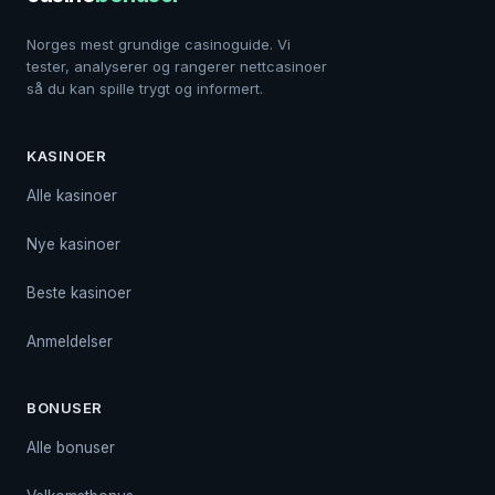
Norges mest grundige casinoguide. Vi
tester, analyserer og rangerer nettcasinoer
så du kan spille trygt og informert.
KASINOER
Alle kasinoer
Nye kasinoer
Beste kasinoer
Anmeldelser
BONUSER
Alle bonuser