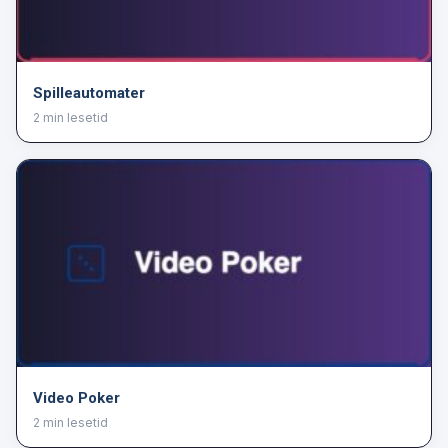
Spilleautomater
2 min lesetid
Video Poker
2 min lesetid