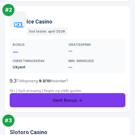
#2
Ice Casino
Sist testet: april 2026
BONUS
GRATISSPINN
—
—
OMSETNINGSKRAV
MIN. INNSKUDD
Ukjent
—
9.3
Tillitspoeng:
9.3/10
Hvordan?
18+ | Spill ansvarlig | Regler og vilkår gjelder
Hent Bonus →
#3
Slotoro Casino