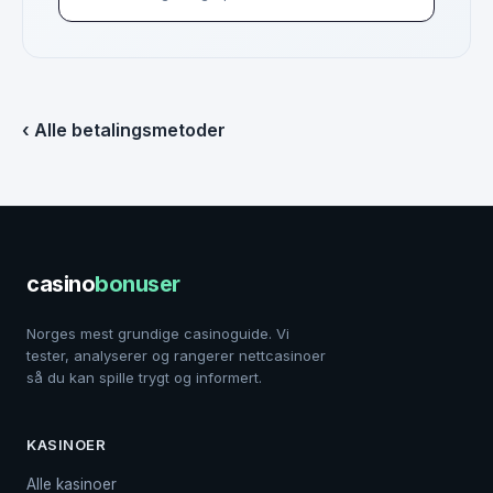
‹ Alle betalingsmetoder
casino
bonuser
Norges mest grundige casinoguide. Vi
tester, analyserer og rangerer nettcasinoer
så du kan spille trygt og informert.
KASINOER
Alle kasinoer