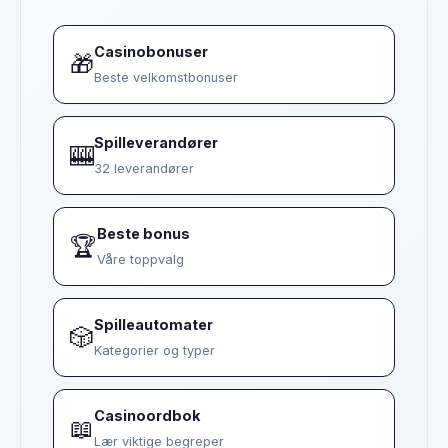
Casinobonuser
🎁
Beste velkomstbonuser
Spilleverandører
🎰
32 leverandører
Beste bonus
🏆
Våre toppvalg
Spilleautomater
🎲
Kategorier og typer
Casinoordbok
📖
Lær viktige begreper