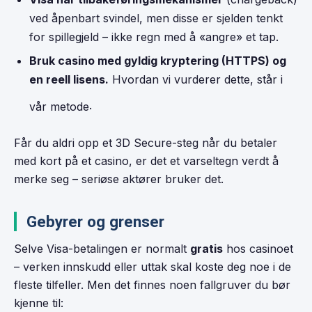
ved åpenbart svindel, men disse er sjelden tenkt
for spillegjeld – ikke regn med å «angre» et tap.
Bruk casino med gyldig kryptering (HTTPS) og
en reell lisens.
Hvordan vi vurderer dette, står i
.
vår metode
Får du aldri opp et 3D Secure-steg når du betaler
med kort på et casino, er det et varseltegn verdt å
merke seg – seriøse aktører bruker det.
Gebyrer og grenser
Selve Visa-betalingen er normalt
gratis
hos casinoet
– verken innskudd eller uttak skal koste deg noe i de
fleste tilfeller. Men det finnes noen fallgruver du bør
kjenne til: