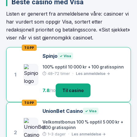
Beste casino med Visa
Listen er generert fra anmeldelsene våre: casinoer vi
har vurdert som oppgir Visa, sortert etter
redaksjonell prioritet og betalingsscore. «Sist sjekket»
viser når vi sist gjennomgikk casinoet.
Spinjo
✓ Visa
100% opptil 10 000 kr + 100 gratisspinn
⏱ 48–72 timer ·
Les anmeldelse →
1
7.8
Til casino
/10
UnionBet Casino
✓ Visa
Velkomstbonus 100 % opptil 5 000 kr +
200 gratisspinn
2
⏱ 1–3 dager ·
Les anmeldelse →