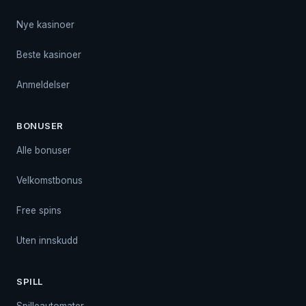
Nye kasinoer
Beste kasinoer
Anmeldelser
BONUSER
Alle bonuser
Velkomstbonus
Free spins
Uten innskudd
SPILL