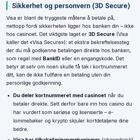
Sikkerhet og personvern (3D Secure)
Visa er blant de tryggeste måtene å betale på,
nettopp fordi sikkerheten ligger hos banken din – ikke
hos casinoet. Det viktigste laget er
3D Secure
(Visa
kaller det «Visa Secure»): et ekstra bekreftelsessteg
der du må godkjenne betalingen direkte hos banken,
som regel med
BankID
eller en engangskode. Det
betyr at selv om noen skulle få tak i kortnummeret
ditt, kan de ikke fullføre en betaling uten din
personlige godkjenning.
Du deler kortnummeret med casinoet
når du
betaler direkte. Sett derfor bare inn hos casino du
har vurdert som seriøse og lisensierte – e-
lommebøker og krypto skjuler kortdetaljene dine
bedre.
Visa har tilbakeføringsmekanismer
(chargeback)