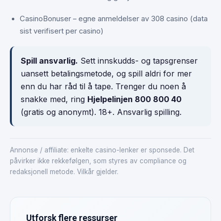
CasinoBonuser – egne anmeldelser av 308 casino (data
sist verifisert per casino)
Spill ansvarlig.
Sett innskudds- og tapsgrenser
uansett betalingsmetode, og spill aldri for mer
enn du har råd til å tape. Trenger du noen å
snakke med, ring
Hjelpelinjen 800 800 40
(gratis og anonymt). 18+.
Ansvarlig spilling
.
Annonse / affiliate: enkelte casino-lenker er sponsede. Det
påvirker ikke rekkefølgen, som styres av compliance og
redaksjonell metode. Vilkår gjelder.
Utforsk flere ressurser