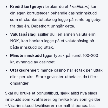
Kredittkortgebyr:
bruker du et
kredittkort
, kan
din egen kortutsteder behandle casinoinnskudd
som et «kontantuttak» og legge på rente og gebyr
fra dag én. Debetkort unngår dette.
Valutapåslag:
spiller du i en annen valuta enn
NOK, kan banken legge på et valutapåslag på
både innskudd og uttak.
Minste innskudd
ligger typisk på rundt 100–200
kr, avhengig av casinoet.
Uttaksgrenser:
mange casino har et tak per uttak
eller per uke. Store gevinster utbetales da i flere
omganger.
Skal du bruke et bonustilbud, sjekk alltid hva slags
innskudd som kvalifiserer og hvilke krav som gjelder
– Visa-innskudd kvalifiserer normalt til bonus. Les