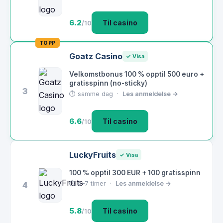
6.2
Til casino
/10
Goatz Casino
✓ Visa
Velkomstbonus 100 % opptil 500 euro +
gratisspinn (no-sticky)
3
⏱ samme dag ·
Les anmeldelse →
6.6
Til casino
/10
LuckyFruits
✓ Visa
100 % opptil 300 EUR + 100 gratisspinn
⏱ 0–7 timer ·
Les anmeldelse →
4
5.8
Til casino
/10