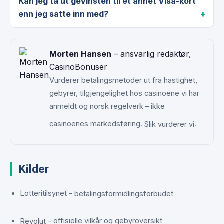
Kan jeg ta ut gevinsten til et annet Visa-kort
enn jeg satte inn med?
Morten Hansen
– ansvarlig redaktør,
CasinoBonuser
Vurderer betalingsmetoder ut fra hastighet,
gebyrer, tilgjengelighet hos casinoene vi har
anmeldt og norsk regelverk – ikke
casinoenes markedsføring.
.
Slik vurderer vi
Kilder
Lotteritilsynet –
betalingsformidlingsforbudet
– offisielle vilkår og gebyroversikt
Revolut