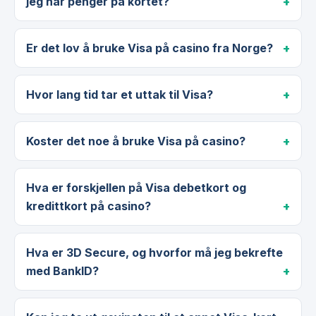
jeg har penger på kortet?
Er det lov å bruke Visa på casino fra Norge?
Hvor lang tid tar et uttak til Visa?
Koster det noe å bruke Visa på casino?
Hva er forskjellen på Visa debetkort og
kredittkort på casino?
Hva er 3D Secure, og hvorfor må jeg bekrefte
med BankID?