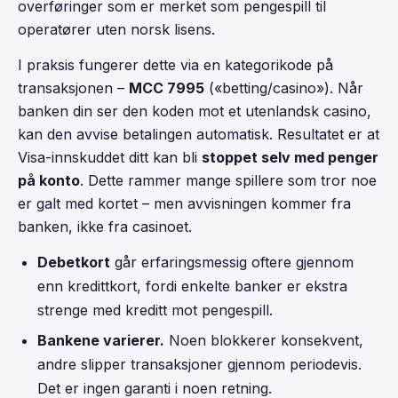
overføringer som er merket som pengespill til
operatører uten norsk lisens.
I praksis fungerer dette via en kategorikode på
transaksjonen –
MCC 7995
(«betting/casino»). Når
banken din ser den koden mot et utenlandsk casino,
kan den avvise betalingen automatisk. Resultatet er at
Visa-innskuddet ditt kan bli
stoppet selv med penger
på konto
. Dette rammer mange spillere som tror noe
er galt med kortet – men avvisningen kommer fra
banken, ikke fra casinoet.
Debetkort
går erfaringsmessig oftere gjennom
enn kredittkort, fordi enkelte banker er ekstra
strenge med kreditt mot pengespill.
Bankene varierer.
Noen blokkerer konsekvent,
andre slipper transaksjoner gjennom periodevis.
Det er ingen garanti i noen retning.