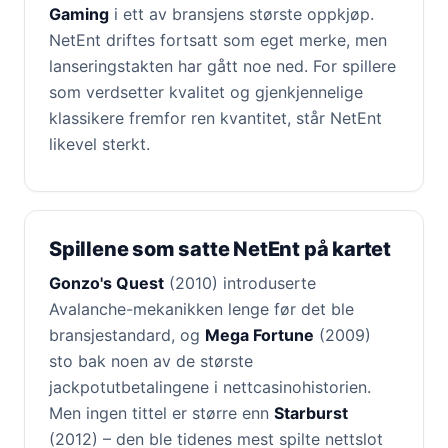
Gaming
i ett av bransjens største oppkjøp.
NetEnt driftes fortsatt som eget merke, men
lanseringstakten har gått noe ned. For spillere
som verdsetter kvalitet og gjenkjennelige
klassikere fremfor ren kvantitet, står NetEnt
likevel sterkt.
Spillene som satte NetEnt på kartet
Gonzo's Quest
(2010) introduserte
Avalanche-mekanikken lenge før det ble
bransjestandard, og
Mega Fortune
(2009)
sto bak noen av de største
jackpotutbetalingene i nettcasinohistorien.
Men ingen tittel er større enn
Starburst
(2012) – den ble tidenes mest spilte nettslot