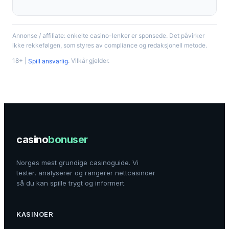
Annonse / affiliate: enkelte casino-lenker er sponsede. Det påvirker
ikke rekkefølgen, som styres av compliance og redaksjonell metode.
18+ |
. Vilkår gjelder.
Spill ansvarlig
casino
bonuser
Norges mest grundige casinoguide. Vi
tester, analyserer og rangerer nettcasinoer
så du kan spille trygt og informert.
KASINOER