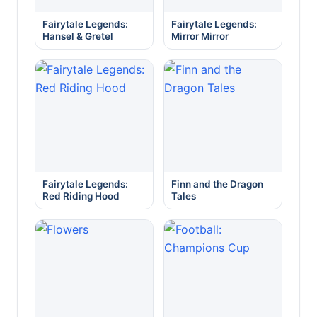
Fairytale Legends:
Fairytale Legends:
Hansel & Gretel
Mirror Mirror
Fairytale Legends:
Finn and the Dragon
Red Riding Hood
Tales