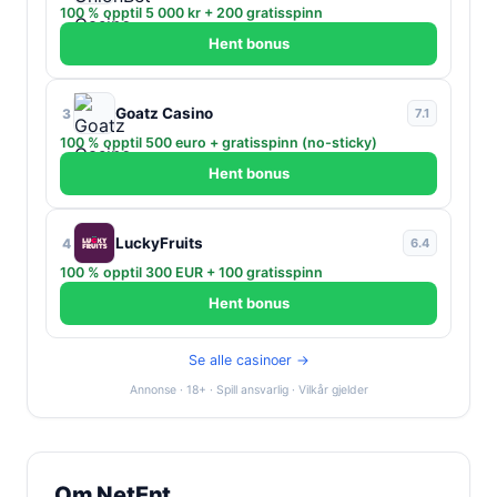
100 % opptil 5 000 kr + 200 gratisspinn
Hent bonus
Goatz Casino
3
7.1
100 % opptil 500 euro + gratisspinn (no-sticky)
Hent bonus
LuckyFruits
4
6.4
100 % opptil 300 EUR + 100 gratisspinn
Hent bonus
Se alle casinoer →
Annonse · 18+ · Spill ansvarlig · Vilkår gjelder
Om NetEnt