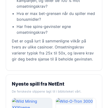
kampanjen, og teller de 100 % mot
omsetningskrav?
Hva er max bet-grensen når du spiller med
bonusmidler?
Har free spins-gevinster egne
omsetningskrav?
Det er også lurt å sammenligne vilkår på
tvers av ulike casinoer. Omsetningskrav
varierer typisk fra 25x til 50x, og lavere krav
gir deg bedre sjanse til å beholde gevinsten.
Nyeste spill fra NetEnt
De ferskeste slippene lagt til i biblioteket vårt.