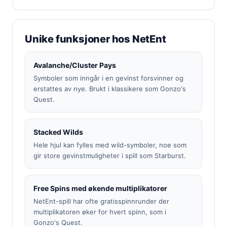
Unike funksjoner hos NetEnt
Avalanche/Cluster Pays
Symboler som inngår i en gevinst forsvinner og
erstattes av nye. Brukt i klassikere som Gonzo's
Quest.
Stacked Wilds
Hele hjul kan fylles med wild-symboler, noe som
gir store gevinstmuligheter i spill som Starburst.
Free Spins med økende multiplikatorer
NetEnt-spill har ofte gratisspinnrunder der
multiplikatoren øker for hvert spinn, som i
Gonzo's Quest.