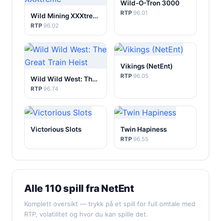
Wild-O-Tron 3000
RTP
96.01
Wild Mining XXXtreme
RTP
96.02
Vikings (NetEnt)
RTP
96.05
Wild Wild West: The Great Train Heist
RTP
96.74
Victorious Slots
Twin Hapiness
RTP
96.55
Alle 110 spill fra NetEnt
Komplett oversikt — trykk på et spill for full omtale med
RTP, volatilitet og hvor du kan spille det.