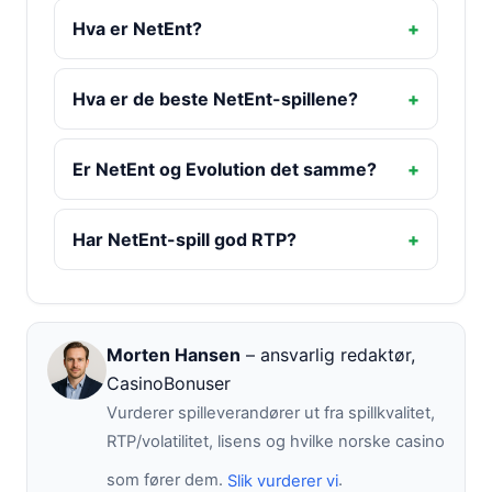
Hva er NetEnt?
Hva er de beste NetEnt-spillene?
Er NetEnt og Evolution det samme?
Har NetEnt-spill god RTP?
Morten Hansen
– ansvarlig redaktør,
CasinoBonuser
Vurderer spilleverandører ut fra spillkvalitet,
RTP/volatilitet, lisens og hvilke norske casino
som fører dem.
.
Slik vurderer vi