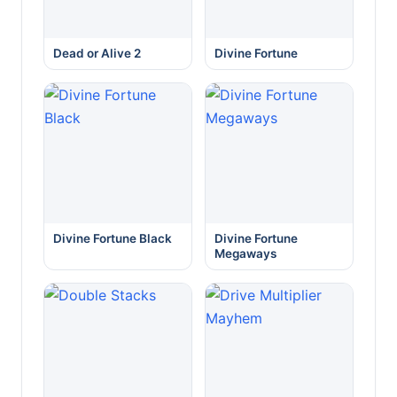
Dead or Alive 2
Divine Fortune
Divine Fortune Black
Divine Fortune
Megaways