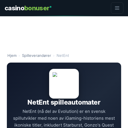
casino
bonuser
Hjem
›
Spilleverandører
›
NetEnt
NetEnt spilleautomater
NetEnt (nå del av Evolution) er en svensk
spillutvikler med noen av iGaming-historiens mest
ikoniske titler, inkludert Starburst, Gonzo's Quest