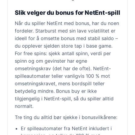
Slik velger du bonus for NetEnt-spill
Når du spiller NetEnt med bonus, har du noen
fordeler. Starburst med sin lave volatilitet er
ideell for å omsette bonus med stabil saldo –
du opplever sjelden store tap i base game.
For free spins: sjekk antall spinn, verdi per
spinn og om gevinster har egne
omsetningskrav (det har de ofte). NetEnt-
spilleautomater teller vanligvis 100 % mot
omsetningskravet, mens bordspill teller
betydelig mindre. Bonus buy er ikke
tilgjengelig i NetEnt-spill, så du spiller alltid
normalt.
Tre ting du alltid bør sjekke i bonusvilkårene:
Er spilleautomater fra NetEnt inkludert i