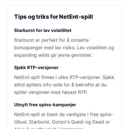
Tips og triks for NetEnt-spill
Starburst for lav volatilitet
Starburst er perfekt for å omsette
bonuspenger med lav risiko. Lav volatilitet og
expanding wilds gir jevne gevinster.
Sjekk RTP-versjoner
NetEnt-spill finnes i ulike RTP-versjoner. Sjekk
alltid spillets info-side for å bekrefte at du
spiller versjonen med høyest RTP.
Utnytt free spins-kampanjer
NetEnt-spill er blant de vanligste i free spins-
tilbud. Starburst, Gonzo's Quest og Dead or