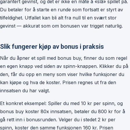
garantert gevinst, og det er ikke en måte å «slå» spillet på.
Du betaler for å starte en runde som fortsatt er styrt av
tilfeldighet. Utfallet kan bli alt fra null til en svært stor
gevinst — akkurat som om bonusen var trigget naturlig.
Slik fungerer kjøp av bonus i praksis
Når du åpner et spill med bonus buy, finner du som regel
en egen knapp ved siden av spinn-knappen. Klikker du på
den, får du opp en meny som viser hvilke funksjoner du
kan kjøpe og hva de koster. Prisen regnes ut fra den
innsatsen du har valgt.
Et konkret eksempel: Spiller du med 10 kr per spinn, og
bonus buy koster 80x innsatsen, betaler du 800 kr for å
gå rett inn i bonusrunden. Velger du i stedet 2 kr per
spinn, koster den samme funksjonen 160 kr. Prisen