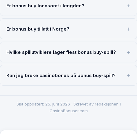
100x din innsats. Noen spill med flere bonusnivåer kan ha
Er bonus buy lønnsomt i lengden?
forskjellige priser — for eksempel tilbyr Nolimit City-spill ofte
2–3 ulike kjøpsalternativer.
Bonus buy endrer ikke den langsiktige RTP-en til spillet.
Spillets matematiske modell er den samme uansett om du
Er bonus buy tillatt i Norge?
kjøper bonus eller venter på den. Det gir deg imidlertid
raskere tilgang til de store gevinstene — men med
Bonus buy er tilgjengelig på internasjonale nettkasinoer som
tilsvarende høyere risiko per runde.
aksepterer norske spillere. Vær oppmerksom på at noen
Hvilke spillutviklere lager flest bonus buy-spill?
land og regulerte markeder har restriksjoner på denne
funksjonen — for eksempel er feature buy forbudt i
Pragmatic Play, Nolimit City, Hacksaw Gaming og Relax
Storbritannia.
Gaming er de ledende utviklerne for bonus buy-spill.
Kan jeg bruke casinobonus på bonus buy-spill?
Pragmatic Play alene har over 100 spill med denne
funksjonen.
Det avhenger av kasinoets vilkår. Noen kasinoer tillater
bonus buy med bonuspenger, mens andre begrenser det til
ekte penger. Sjekk alltid bonusvilkårene før du prøver bonus
Sist oppdatert: 25. juni 2026 · Skrevet av redaksjonen i
buy med bonusmidler.
CasinoBonuser.com