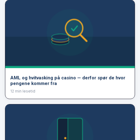
AML og hvitvasking på casino — derfor spør de hvor
pengene kommer fra
12 min lesetid