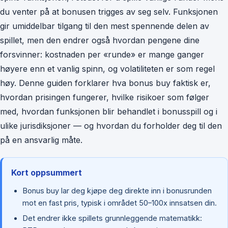
du venter på at bonusen trigges av seg selv. Funksjonen
gir umiddelbar tilgang til den mest spennende delen av
spillet, men den endrer også hvordan pengene dine
forsvinner: kostnaden per «runde» er mange ganger
høyere enn et vanlig spinn, og volatiliteten er som regel
høy. Denne guiden forklarer hva bonus buy faktisk er,
hvordan prisingen fungerer, hvilke risikoer som følger
med, hvordan funksjonen blir behandlet i bonusspill og i
ulike jurisdiksjoner — og hvordan du forholder deg til den
på en ansvarlig måte.
Kort oppsummert
Bonus buy lar deg kjøpe deg direkte inn i bonusrunden
mot en fast pris, typisk i området 50–100x innsatsen din.
Det endrer ikke spillets grunnleggende matematikk: