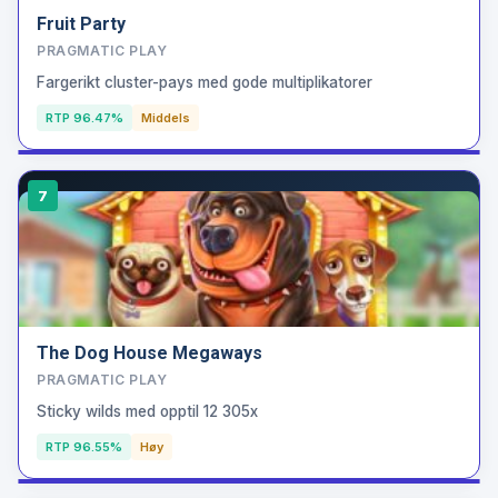
Fruit Party
PRAGMATIC PLAY
Fargerikt cluster-pays med gode multiplikatorer
RTP 96.47%
Middels
7
The Dog House Megaways
PRAGMATIC PLAY
Sticky wilds med opptil 12 305x
RTP 96.55%
Høy