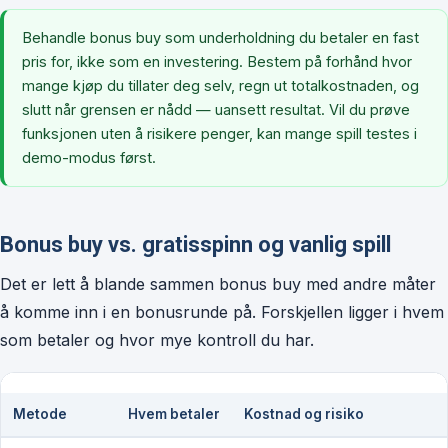
Behandle bonus buy som underholdning du betaler en fast
pris for, ikke som en investering. Bestem på forhånd hvor
mange kjøp du tillater deg selv, regn ut totalkostnaden, og
slutt når grensen er nådd — uansett resultat. Vil du prøve
funksjonen uten å risikere penger, kan mange spill testes i
demo-modus først.
Bonus buy vs. gratisspinn og vanlig spill
Det er lett å blande sammen bonus buy med andre måter
å komme inn i en bonusrunde på. Forskjellen ligger i hvem
som betaler og hvor mye kontroll du har.
Metode
Hvem betaler
Kostnad og risiko