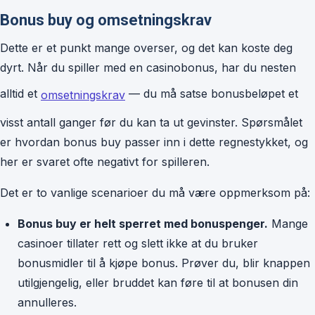
Bonus buy og omsetningskrav
Dette er et punkt mange overser, og det kan koste deg
dyrt. Når du spiller med en casinobonus, har du nesten
alltid et
— du må satse bonusbeløpet et
omsetningskrav
visst antall ganger før du kan ta ut gevinster. Spørsmålet
er hvordan bonus buy passer inn i dette regnestykket, og
her er svaret ofte negativt for spilleren.
Det er to vanlige scenarioer du må være oppmerksom på:
Bonus buy er helt sperret med bonuspenger.
Mange
casinoer tillater rett og slett ikke at du bruker
bonusmidler til å kjøpe bonus. Prøver du, blir knappen
utilgjengelig, eller bruddet kan føre til at bonusen din
annulleres.