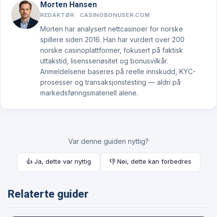
Morten Hansen
REDAKTØR · CASINOBONUSER.COM
Morten har analysert nettcasinoer for norske
spillere siden 2016. Han har vurdert over 200
norske casinoplattformer, fokusert på faktisk
uttakstid, lisensseriøsitet og bonusvilkår.
Anmeldelsene baseres på reelle innskudd, KYC-
prosesser og transaksjonstesting — aldri på
markedsføringsmateriell alene.
Var denne guiden nyttig?
👍 Ja, dette var nyttig
👎 Nei, dette kan forbedres
Relaterte guider