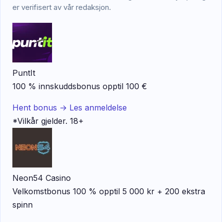
er verifisert av vår redaksjon.
PuntIt
100 % innskuddsbonus opptil 100 €
Hent bonus →
Les anmeldelse
*Vilkår gjelder. 18+
Neon54 Casino
Velkomstbonus 100 % opptil 5 000 kr + 200 ekstra
spinn