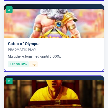
2
Gates of Olympus
PRAGMATIC PLAY
Multiplier-storm med opptil 5 000x
RTP 96.50%
Høy
3