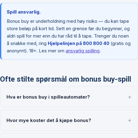
Spill ansvarlig.
Bonus buy er underholdning med høy risiko — du kan tape
store beløp på kort tid. Sett en grense før du begynner, og
aldri spill for mer enn du har råd til å tape. Trenger du noen
å snakke med, ring
Hjelpelinjen på 800 800 40
(gratis og
anonymt). 18+. Les mer om
ansvarlig spilling
.
Ofte stilte spørsmål om bonus buy-spill
Hva er bonus buy i spilleautomater?
Bonus buy (også kalt feature buy) lar deg kjøpe direkte
tilgang til bonusrunden i en spilleautomat, i stedet for å vente
Hvor mye koster det å kjøpe bonus?
på at den trigges naturlig gjennom vanlig spill. Du betaler en
fast pris, typisk 50–100 ganger innsatsen din.
Prisen varierer mellom spill, men ligger typisk mellom 50x og