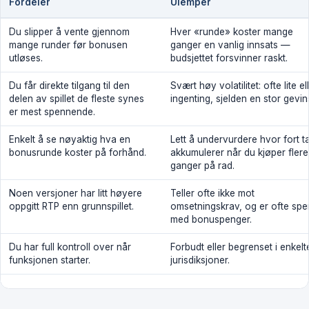
Fordeler
Ulemper
Du slipper å vente gjennom
Hver «runde» koster mange
mange runder før bonusen
ganger en vanlig innsats —
utløses.
budsjettet forsvinner raskt.
Du får direkte tilgang til den
Svært høy volatilitet: ofte lite el
delen av spillet de fleste synes
ingenting, sjelden en stor gevins
er mest spennende.
Enkelt å se nøyaktig hva en
Lett å undervurdere hvor fort t
bonusrunde koster på forhånd.
akkumulerer når du kjøper flere
ganger på rad.
Noen versjoner har litt høyere
Teller ofte ikke mot
oppgitt RTP enn grunnspillet.
omsetningskrav, og er ofte spe
med bonuspenger.
Du har full kontroll over når
Forbudt eller begrenset i enkelt
funksjonen starter.
jurisdiksjoner.