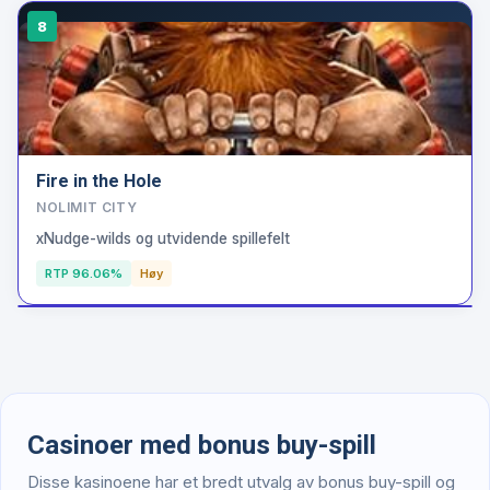
8
Fire in the Hole
NOLIMIT CITY
xNudge-wilds og utvidende spillefelt
RTP 96.06%
Høy
Casinoer med bonus buy-spill
Disse kasinoene har et bredt utvalg av bonus buy-spill og