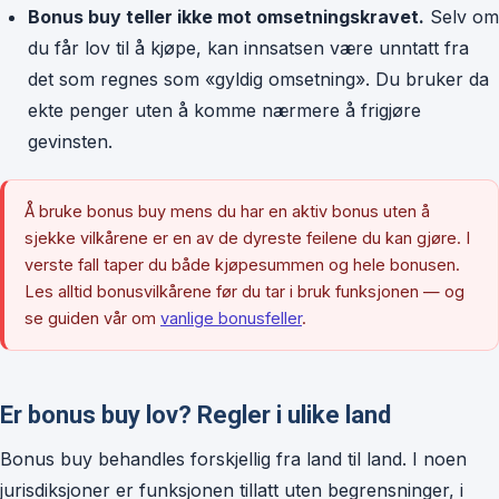
Bonus buy teller ikke mot omsetningskravet.
Selv om
du får lov til å kjøpe, kan innsatsen være unntatt fra
det som regnes som «gyldig omsetning». Du bruker da
ekte penger uten å komme nærmere å frigjøre
gevinsten.
Å bruke bonus buy mens du har en aktiv bonus uten å
sjekke vilkårene er en av de dyreste feilene du kan gjøre. I
verste fall taper du både kjøpesummen og hele bonusen.
Les alltid bonusvilkårene før du tar i bruk funksjonen — og
se guiden vår om
vanlige bonusfeller
.
Er bonus buy lov? Regler i ulike land
Bonus buy behandles forskjellig fra land til land. I noen
jurisdiksjoner er funksjonen tillatt uten begrensninger, i