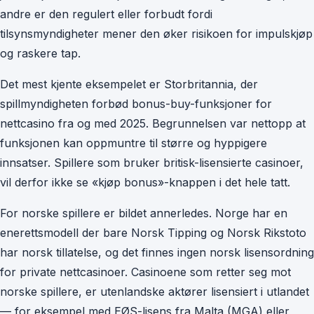
andre er den regulert eller forbudt fordi
tilsynsmyndigheter mener den øker risikoen for impulskjøp
og raskere tap.
Det mest kjente eksempelet er Storbritannia, der
spillmyndigheten forbød bonus-buy-funksjoner for
nettcasino fra og med 2025. Begrunnelsen var nettopp at
funksjonen kan oppmuntre til større og hyppigere
innsatser. Spillere som bruker britisk-lisensierte casinoer,
vil derfor ikke se «kjøp bonus»-knappen i det hele tatt.
For norske spillere er bildet annerledes. Norge har en
enerettsmodell der bare Norsk Tipping og Norsk Rikstoto
har norsk tillatelse, og det finnes ingen norsk lisensordning
for private nettcasinoer. Casinoene som retter seg mot
norske spillere, er utenlandske aktører lisensiert i utlandet
— for eksempel med EØS-lisens fra Malta (MGA) eller