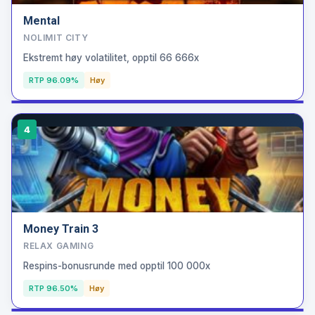
Mental
NOLIMIT CITY
Ekstremt høy volatilitet, opptil 66 666x
RTP 96.09%
Høy
4
Money Train 3
RELAX GAMING
Respins-bonusrunde med opptil 100 000x
RTP 96.50%
Høy