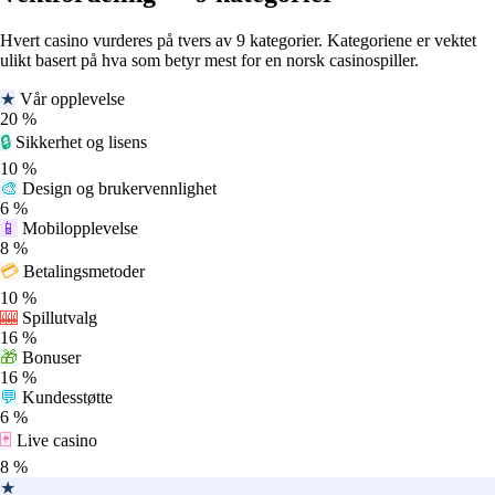
Hvert casino vurderes på tvers av 9 kategorier. Kategoriene er vektet
ulikt basert på hva som betyr mest for en norsk casinospiller.
★
Vår opplevelse
20 %
🔒
Sikkerhet og lisens
10 %
🎨
Design og brukervennlighet
6 %
📱
Mobilopplevelse
8 %
💳
Betalingsmetoder
10 %
🎰
Spillutvalg
16 %
🎁
Bonuser
16 %
💬
Kundesstøtte
6 %
🃏
Live casino
8 %
★