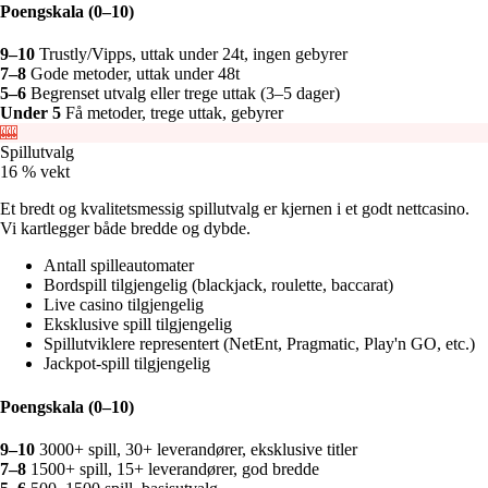
Poengskala (0–10)
9–10
Trustly/Vipps, uttak under 24t, ingen gebyrer
7–8
Gode metoder, uttak under 48t
5–6
Begrenset utvalg eller trege uttak (3–5 dager)
Under 5
Få metoder, trege uttak, gebyrer
🎰
Spillutvalg
16 % vekt
Et bredt og kvalitetsmessig spillutvalg er kjernen i et godt nettcasino.
Vi kartlegger både bredde og dybde.
Antall spilleautomater
Bordspill tilgjengelig (blackjack, roulette, baccarat)
Live casino tilgjengelig
Eksklusive spill tilgjengelig
Spillutviklere representert (NetEnt, Pragmatic, Play'n GO, etc.)
Jackpot-spill tilgjengelig
Poengskala (0–10)
9–10
3000+ spill, 30+ leverandører, eksklusive titler
7–8
1500+ spill, 15+ leverandører, god bredde