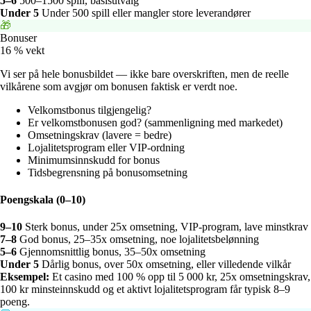
5–6
500–1500 spill, basisutvalg
Under 5
Under 500 spill eller mangler store leverandører
🎁
Bonuser
16 % vekt
Vi ser på hele bonusbildet — ikke bare overskriften, men de reelle
vilkårene som avgjør om bonusen faktisk er verdt noe.
Velkomstbonus tilgjengelig?
Er velkomstbonusen god? (sammenligning med markedet)
Omsetningskrav (lavere = bedre)
Lojalitetsprogram eller VIP-ordning
Minimumsinnskudd for bonus
Tidsbegrensning på bonusomsetning
Poengskala (0–10)
9–10
Sterk bonus, under 25x omsetning, VIP-program, lave minstkrav
7–8
God bonus, 25–35x omsetning, noe lojalitetsbelønning
5–6
Gjennomsnittlig bonus, 35–50x omsetning
Under 5
Dårlig bonus, over 50x omsetning, eller villedende vilkår
Eksempel:
Et casino med 100 % opp til 5 000 kr, 25x omsetningskrav,
100 kr minsteinnskudd og et aktivt lojalitetsprogram får typisk 8–9
poeng.