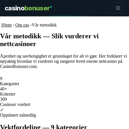
casino
bonuser
Hjem
›
Om oss
›
Vår metodikk
Vår metodikk — Slik vurderer vi
nettcasinoer
Åpenhet og uavhengighet er grunnlaget for alt vi gjør. Her forklarer vi
nøyaktig hvordan vi vurderer og rangerer hvert eneste nettcasino på
CasinoBonuser.com.
9
Kategorier
40+
Kriterier
309
Casinoer vurdert
✓
Oppdatert månedlig
Vektfordeling — 9 kategorier