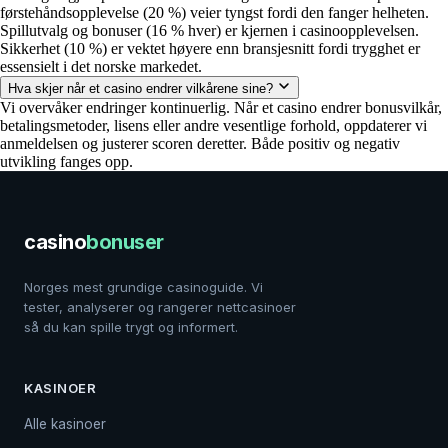
førstehåndsopplevelse (20 %) veier tyngst fordi den fanger helheten.
Spillutvalg og bonuser (16 % hver) er kjernen i casinoopplevelsen.
Sikkerhet (10 %) er vektet høyere enn bransjesnitt fordi trygghet er
essensielt i det norske markedet.
Hva skjer når et casino endrer vilkårene sine?
Vi overvåker endringer kontinuerlig. Når et casino endrer bonusvilkår,
betalingsmetoder, lisens eller andre vesentlige forhold, oppdaterer vi
anmeldelsen og justerer scoren deretter. Både positiv og negativ
utvikling fanges opp.
casino
bonuser
Norges mest grundige casinoguide. Vi
tester, analyserer og rangerer nettcasinoer
så du kan spille trygt og informert.
KASINOER
Alle kasinoer