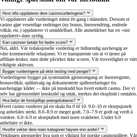
Hvor ofte oppdaterer dere casinovurderingene?
Vi oppdaterer alle vurderinger minst én gang i måneden. Dersom et
casino gjør vesentlige endringer (ny bonus, lisensendring, endrede
vilkår, etc.) oppdaterer vi umiddelbart. Alle anmeldelser har en «sist
oppdatert»-dato synlig.
Kan casinoer betale for bedre score?
Nei, aldri. Vår redaksjonelle vurdering er fullstendig uavhengig av
våre kommersielle relasjoner. Vi er transparente om at vi tjener på
affiliate-lenker, men dette påvirker ikke scoren. Vår troverdighet er vårt
viktigste aktivum.
Bygger vurderingene på ekte testing med penger?
Vurderingene bygger på systematisk gjennomgang av lisensregistre,
bonusvilkår, spillutvalg og dokumenterte spillererfaringer fra
uavhengige kilder — ikke på innskudd hos hvert enkelt casino. Der vi
selv har gjennomført innskudd og uttak, merkes det eksplisitt i omtalen.
Hva betyr de forskjellige poengskalaene?
Hvert casino vurderes på en skala fra 0 til 10. 9.0–10 er eksepsjonelt
og anbefales sterkt. 8.0–8.9 er meget godt. 7.0–7.9 er godt og verdt å
vurdere. 6.0–6.9 er akseptabelt med noen svakheter. Under 6.0
anbefaler vi ikke.
Hvorfor vekter dere noen kategorier høyere enn andre?
Vektingen gjenspeiler hva som er viktigst for norske casinospillere. Vår