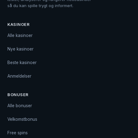
så du kan spille trygt og informert.
KASINOER
Alle kasinoer
Nye kasinoer
Beste kasinoer
Anmeldelser
BONUSER
Alle bonuser
Velkomstbonus
Free spins