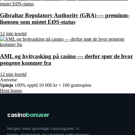
Gibraltar Regulatory Authority (GRA) — premium-
lisensen som mistet EØS-status
12 min lesetid
AML og hvitvasking på casino — derfor spør de hvor
pengene kommer fra
12 min lesetid
Annonse
Spinjo
100% opptil 10 000 kr + 100 gratisspinn
Hent bonus
casino
bonuser
Norges mest grundige casinoguide. Vi
tester, analyserer og rangerer nettcasinoer