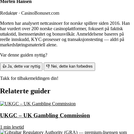
Morten Hansen
Redaktør · CasinoBonuser.com
Morten har analysert nettcasinoer for norske spillere siden 2016. Han
har vurdert over 200 norske casinoplattformer, fokusert på faktisk
uttakstid, lisensseriøsitet og bonusvilkår. Anmeldelsene baseres på
reelle innskudd, KYC-prosesser og transaksjonstesting — aldri på
markedsføringsmateriell alene.
Var denne guiden nyttig?
👍 Ja, dette var nyttig
👎 Nei, dette kan forbedres
Takk for tilbakemeldingen din!
Relaterte guider
UKGC – UK Gambling Commission
1 min lesetid