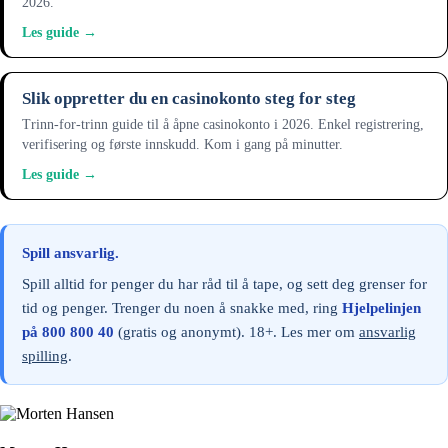
2026.
Les guide →
Slik oppretter du en casinokonto steg for steg
Trinn-for-trinn guide til å åpne casinokonto i 2026. Enkel registrering,
verifisering og første innskudd. Kom i gang på minutter.
Les guide →
Spill ansvarlig.
Spill alltid for penger du har råd til å tape, og sett deg grenser for
tid og penger. Trenger du noen å snakke med, ring
Hjelpelinjen
på 800 800 40
(gratis og anonymt). 18+. Les mer om
ansvarlig
spilling
.