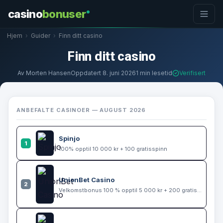
casino
bonuser
Hjem
›
Guider
›
Finn ditt casino
Finn ditt casino
Av Morten Hansen
Oppdatert
8. juni 2026
1 min lesetid
Verifisert
ANBEFALTE CASINOER — AUGUST 2026
Spinjo
1
100% opptil 10 000 kr + 100 gratisspinn
UnionBet Casino
2
Velkomstbonus 100 % opptil 5 000 kr + 200 gratisspinn