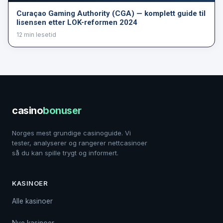
Curaçao Gaming Authority (CGA) — komplett guide til
lisensen etter LOK-reformen 2024
12 min lesetid
casino
bonuser
Norges mest grundige casinoguide. Vi
tester, analyserer og rangerer nettcasinoer
så du kan spille trygt og informert.
KASINOER
Alle kasinoer