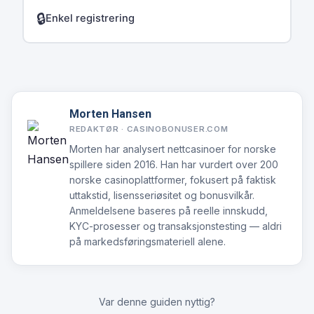
🔒
Enkel registrering
Morten Hansen
REDAKTØR · CASINOBONUSER.COM
Morten har analysert nettcasinoer for norske
spillere siden 2016. Han har vurdert over 200
norske casinoplattformer, fokusert på faktisk
uttakstid, lisensseriøsitet og bonusvilkår.
Anmeldelsene baseres på reelle innskudd,
KYC-prosesser og transaksjonstesting — aldri
på markedsføringsmateriell alene.
Var denne guiden nyttig?