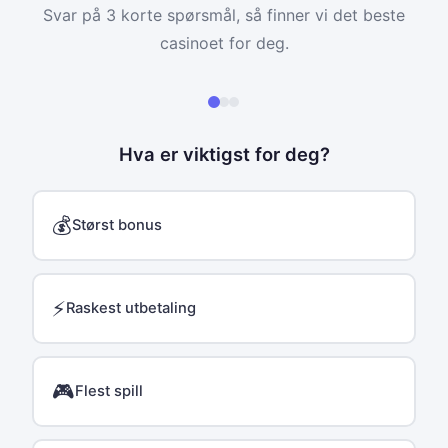
Svar på 3 korte spørsmål, så finner vi det beste
casinoet for deg.
Hva er viktigst for deg?
💰
Størst bonus
⚡
Raskest utbetaling
🎮
Flest spill