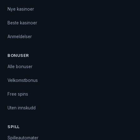
Nye kasinoer
Beste kasinoer
Anmeldelser
BONUSER
Alle bonuser
Velkomstbonus
Free spins
Uten innskudd
SPILL
Spilleautomater