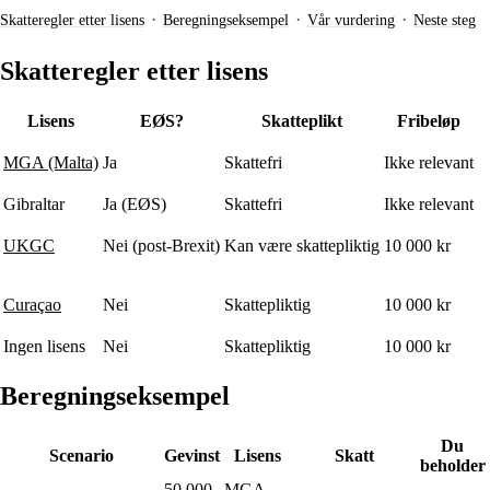
·
·
·
Skatteregler etter lisens
Beregningseksempel
Vår vurdering
Neste steg
Skatteregler etter lisens
Lisens
EØS?
Skatteplikt
Fribeløp
MGA (Malta)
Ja
Skattefri
Ikke relevant
Gibraltar
Ja (EØS)
Skattefri
Ikke relevant
UKGC
Nei (post-Brexit)
Kan være skattepliktig
10 000 kr
Curaçao
Nei
Skattepliktig
10 000 kr
Ingen lisens
Nei
Skattepliktig
10 000 kr
Beregningseksempel
Du
Scenario
Gevinst
Lisens
Skatt
beholder
50 000
MGA