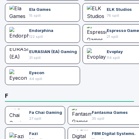
Ela Games
ELK Studios
EG
ES
15 spill
78 spill
Endorphina
Espresso Game
E
EG
122 spill
21 spill
EURASIAN (EA) Gaming
Evoplay
E(
E
31 spill
114 spill
Eyecon
E
44 spill
F
Fa Chai Gaming
Fantasma Games
FC
FG
27 spill
35 spill
Fazi
FBM Digital Systems.
F
FD