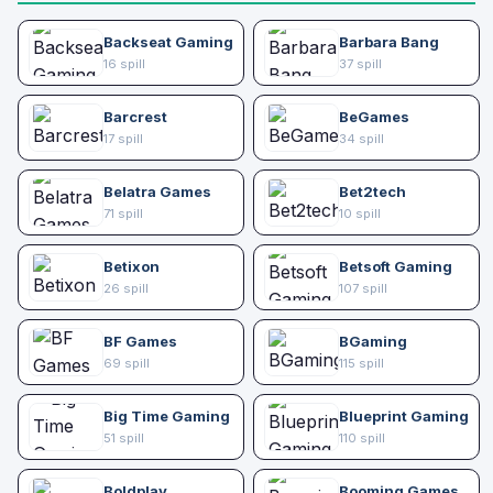
Backseat Gaming
Barbara Bang
BG
BB
16 spill
37 spill
Barcrest
BeGames
B
B
17 spill
34 spill
Belatra Games
Bet2tech
BG
B
71 spill
10 spill
Betixon
Betsoft Gaming
B
BG
26 spill
107 spill
BF Games
BGaming
BG
B
69 spill
115 spill
Big Time Gaming
Blueprint Gaming
BT
BG
51 spill
110 spill
Boldplay
Booming Games