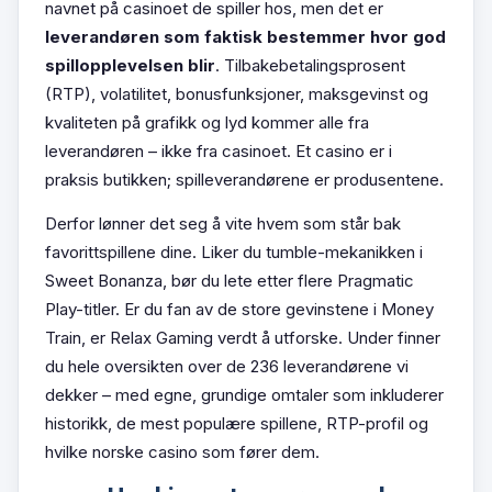
navnet på casinoet de spiller hos, men det er
leverandøren som faktisk bestemmer hvor god
spillopplevelsen blir
. Tilbakebetalingsprosent
(RTP), volatilitet, bonusfunksjoner, maksgevinst og
kvaliteten på grafikk og lyd kommer alle fra
leverandøren – ikke fra casinoet. Et casino er i
praksis butikken; spilleverandørene er produsentene.
Derfor lønner det seg å vite hvem som står bak
favorittspillene dine. Liker du tumble-mekanikken i
Sweet Bonanza, bør du lete etter flere Pragmatic
Play-titler. Er du fan av de store gevinstene i Money
Train, er Relax Gaming verdt å utforske. Under finner
du hele oversikten over de 236 leverandørene vi
dekker – med egne, grundige omtaler som inkluderer
historikk, de mest populære spillene, RTP-profil og
hvilke norske casino som fører dem.