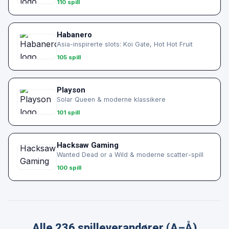
110 spill
Habanero
Asia-inspirerte slots: Koi Gate, Hot Hot Fruit
105 spill
Playson
Solar Queen & moderne klassikere
101 spill
Hacksaw Gaming
Wanted Dead or a Wild & moderne scatter-spill
100 spill
Alle 236 spilleverandører (A–Å)