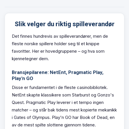
Slik velger du riktig spilleverandør
Det finnes hundrevis av spilleverandører, men de
fleste norske spillere holder seg til et knippe
favoritter. Her er hovedgruppene – og hva som
kjennetegner dem.
Bransjepilarene: NetEnt, Pragmatic Play,
Play'n GO
Disse er fundamentet i de fleste casinobibliotek.
NetEnt skapte klassikere som Starburst og Gonzo's
Quest. Pragmatic Play leverer i et tempo ingen
matcher – og står bak tidens mest kopierte mekanikk
i Gates of Olympus. Play'n GO har Book of Dead, en
av de mest spilte slottene gjennom tidene.