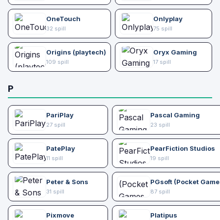
OneTouch
Onlyplay
O
O
32 spill
75 spill
Origins (playtech)
Oryx Gaming
O(
OG
109 spill
17 spill
P
PariPlay
Pascal Gaming
P
PG
27 spill
23 spill
PatePlay
PearFiction Studios
P
PS
11 spill
19 spill
Peter & Sons
PGsoft (Pocket Games
P&
P(
31 spill
87 spill
Pixmove
Platipus
P
P