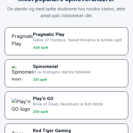
De største og mest spilte studioene hos norske casino, etter
antall spill i biblioteket vårt.
Pragmatic Play
Gates of Olympus, Sweet Bonanza & tumble-spill
426 spill
Spinomenal
Et av bransjens største bibliotek
231 spill
Play'n GO
Book of Dead, Reactoonz & Rich Wilde
230 spill
Red Tiger Gaming