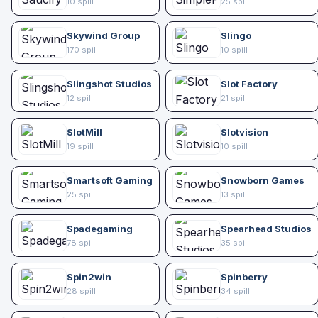
10 spill
25 spill
Skywind Group
Slingo
SG
S
170 spill
10 spill
Slingshot Studios
Slot Factory
SS
SF
12 spill
21 spill
SlotMill
Slotvision
S
S
19 spill
10 spill
Smartsoft Gaming
Snowborn Games
SG
SG
25 spill
13 spill
Spadegaming
Spearhead Studios
S
SS
78 spill
35 spill
Spin2win
Spinberry
S
S
28 spill
34 spill