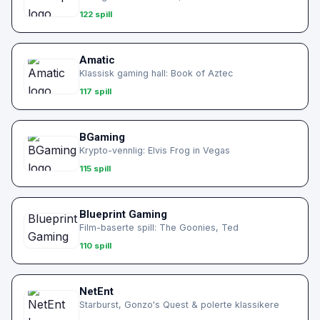
122 spill
Amatic
Klassisk gaming hall: Book of Aztec
117 spill
BGaming
Krypto-vennlig: Elvis Frog in Vegas
115 spill
Blueprint Gaming
Film-baserte spill: The Goonies, Ted
110 spill
NetEnt
Starburst, Gonzo's Quest & polerte klassikere