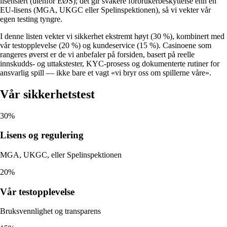
lisensiert (utenfor EØS); det gir svakere forbrukerbeskyttelse enn en
EU-lisens (MGA, UKGC eller Spelinspektionen), så vi vekter vår
egen testing tyngre.
I denne listen vekter vi sikkerhet ekstremt høyt (30 %), kombinert med
vår testopplevelse (20 %) og kundeservice (15 %). Casinoene som
rangeres øverst er de vi anbefaler på forsiden, basert på reelle
innskudds- og uttakstester, KYC-prosess og dokumenterte rutiner for
ansvarlig spill — ikke bare et vagt «vi bryr oss om spillerne våre».
Vår sikkerhetstest
30%
Lisens og regulering
MGA, UKGC, eller Spelinspektionen
20%
Vår testopplevelse
Bruksvennlighet og transparens