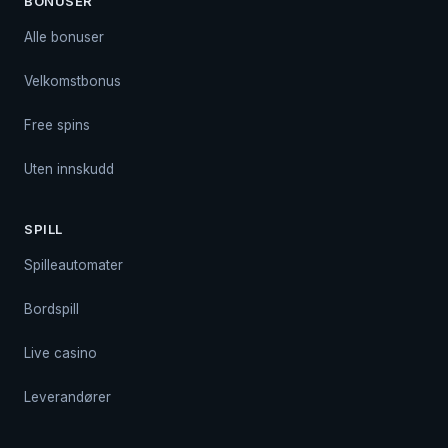
BONUSER
Alle bonuser
Velkomstbonus
Free spins
Uten innskudd
SPILL
Spilleautomater
Bordspill
Live casino
Leverandører