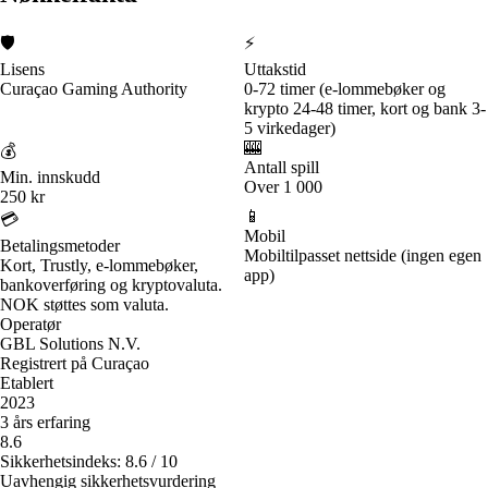
🛡️
⚡
Lisens
Uttakstid
Curaçao Gaming Authority
0-72 timer (e-lommebøker og
krypto 24-48 timer, kort og bank 3-
5 virkedager)
🎰
💰
Antall spill
Min. innskudd
Over 1 000
250 kr
📱
💳
Mobil
Betalingsmetoder
Mobiltilpasset nettside (ingen egen
Kort, Trustly, e-lommebøker,
app)
bankoverføring og kryptovaluta.
NOK støttes som valuta.
Operatør
GBL Solutions N.V.
Registrert på Curaçao
Etablert
2023
3 års erfaring
8.6
Sikkerhetsindeks: 8.6 / 10
Uavhengig sikkerhetsvurdering