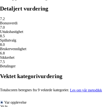
Detaljert vurdering
7.2
Bonusverdi
7.0
Uttakshastighet
8.5
Spillutvalg
8.0
Brukervennlighet
6.8
Sikkerhet
7.5
Betalinger
Vektet kategorivurdering
Totalscoren beregnes fra 9 vektede kategorier.
Les om vår metodikk
★
Var opplevelse
20 %