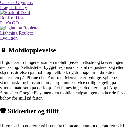
Gates of Olympus
Pragmatic Play
Book of Dead
Play'n GO
Lightning Roulette
Evolution
📱
Mobilopplevelse
Hugo Casino fungerer som en mobiltilpasset nettside og krever ingen
nedlasting. Nettstedet er bygget responsivt slik at det justerer seg etter
skjermstørrelsen på mobil og nettbrett, og du logger inn direkte i
nettleseren på iPhone eller Android. Menyene er ryddige, spillene
starter raskt og innskudd, uttak og kundeservice er tilgjengelig på
samme måte som på desktop. Det finnes ingen dedikert app i App
Store eller Google Play, men den mobile nettløsningen dekker de fleste
behov for spill på farten.
🛡️
Sikkerhet og tillit
Hugo Casino opererer på lisens fra Curaçao gjennom operatøren GBL