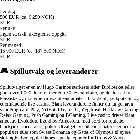
Per dag
500 EUR (ca. 6 250 NOK)
EUR
Per uke
Ingen særskilt ukesgrense oppgitt
EUR
Per måned
15 000 EUR (ca. 187 500 NOK)
EUR
🎮
Spillutvalg og leverandører
Spillutvalget er en av Hugo Casinos sterkeste sider. Biblioteket teller
godt over 1 000 titler fra mer enn 50 leverandører, og dekker alt fra
klassiske og moderne videospilleautomater til bordspill, jackpotspill og
et omfattende live casino. Blant leverandørene finner du tunge navn
som Pragmatic Play, NetEnt, Play'n GO, Yggdrasil, Hacksaw Gaming,
Relax Gaming, Push Gaming og BGaming. Live casino drives blant
annet av Evolution, Ezugi og Atmosfera, med bord for roulette,
blackjack, baccarat og poker. Utvalget av spilleautomater spenner fra
populære titler som Sweet Bonanza og Gates of Olympus til nyere
slot-utgivelser, og det finnes egne kategorier for Drops & Wins-