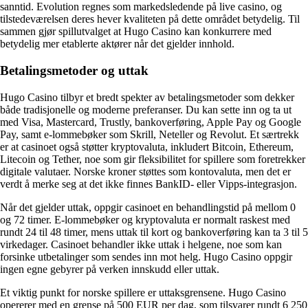
sanntid. Evolution regnes som markedsledende på live casino, og
tilstedeværelsen deres hever kvaliteten på dette området betydelig. Til
sammen gjør spillutvalget at Hugo Casino kan konkurrere med
betydelig mer etablerte aktører når det gjelder innhold.
Betalingsmetoder og uttak
Hugo Casino tilbyr et bredt spekter av betalingsmetoder som dekker
både tradisjonelle og moderne preferanser. Du kan sette inn og ta ut
med Visa, Mastercard, Trustly, bankoverføring, Apple Pay og Google
Pay, samt e-lommebøker som Skrill, Neteller og Revolut. Et særtrekk
er at casinoet også støtter kryptovaluta, inkludert Bitcoin, Ethereum,
Litecoin og Tether, noe som gir fleksibilitet for spillere som foretrekker
digitale valutaer. Norske kroner støttes som kontovaluta, men det er
verdt å merke seg at det ikke finnes BankID- eller Vipps-integrasjon.
Når det gjelder uttak, oppgir casinoet en behandlingstid på mellom 0
og 72 timer. E-lommebøker og kryptovaluta er normalt raskest med
rundt 24 til 48 timer, mens uttak til kort og bankoverføring kan ta 3 til 5
virkedager. Casinoet behandler ikke uttak i helgene, noe som kan
forsinke utbetalinger som sendes inn mot helg. Hugo Casino oppgir
ingen egne gebyrer på verken innskudd eller uttak.
Et viktig punkt for norske spillere er uttaksgrensene. Hugo Casino
opererer med en grense på 500 EUR per dag, som tilsvarer rundt 6 250