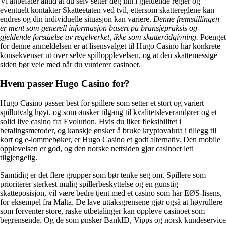
Vi anbefaler alltid at du selv setter deg inn i gjeldende regler og
eventuelt kontakter Skatteetaten ved tvil, ettersom skattereglene kan
endres og din individuelle situasjon kan variere.
Denne fremstillingen
er ment som generell informasjon basert på bransjepraksis og
gjeldende forståelse av regelverket, ikke som skatterådgivning.
Poenget
for denne anmeldelsen er at lisensvalget til Hugo Casino har konkrete
konsekvenser ut over selve spillopplevelsen, og at den skattemessige
siden bør veie med når du vurderer casinoet.
Hvem passer Hugo Casino for?
Hugo Casino passer best for spillere som setter et stort og variert
spillutvalg høyt, og som ønsker tilgang til kvalitetsleverandører og et
solid live casino fra Evolution. Hvis du liker fleksibilitet i
betalingsmetoder, og kanskje ønsker å bruke kryptovaluta i tillegg til
kort og e-lommebøker, er Hugo Casino et godt alternativ. Den mobile
opplevelsen er god, og den norske nettsiden gjør casinoet lett
tilgjengelig.
Samtidig er det flere grupper som bør tenke seg om. Spillere som
prioriterer sterkest mulig spillerbeskyttelse og en gunstig
skatteposisjon, vil være bedre tjent med et casino som har EØS-lisens,
for eksempel fra Malta. De lave uttaksgrensene gjør også at høyrullere
som forventer store, raske utbetalinger kan oppleve casinoet som
begrensende. Og de som ønsker BankID, Vipps og norsk kundeservice