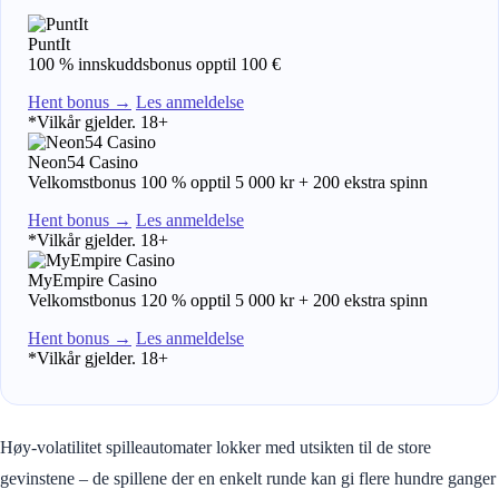
PuntIt
100 % innskuddsbonus opptil 100 €
Hent bonus →
Les anmeldelse
*Vilkår gjelder. 18+
Neon54 Casino
Velkomstbonus 100 % opptil 5 000 kr + 200 ekstra spinn
Hent bonus →
Les anmeldelse
*Vilkår gjelder. 18+
MyEmpire Casino
Velkomstbonus 120 % opptil 5 000 kr + 200 ekstra spinn
Hent bonus →
Les anmeldelse
*Vilkår gjelder. 18+
Høy-volatilitet spilleautomater lokker med utsikten til de store
gevinstene – de spillene der en enkelt runde kan gi flere hundre ganger