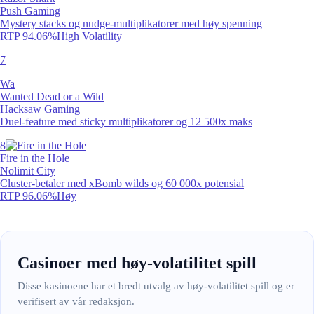
Push Gaming
Mystery stacks og nudge-multiplikatorer med høy spenning
RTP 94.06%
High Volatility
7
Wa
Wanted Dead or a Wild
Hacksaw Gaming
Duel-feature med sticky multiplikatorer og 12 500x maks
8
Fire in the Hole
Nolimit City
Cluster-betaler med xBomb wilds og 60 000x potensial
RTP 96.06%
Høy
Casinoer med høy-volatilitet spill
Disse kasinoene har et bredt utvalg av høy-volatilitet spill og er
verifisert av vår redaksjon.