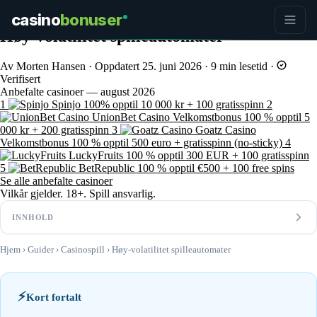
Hjem
›
Guider
›
Høy-volatilitet spilleautomater
casino
bonuser
Høy-volatilitet spilleautomater
Av Morten Hansen
·
Oppdatert
25. juni 2026
·
9 min lesetid
·
Verifisert
Anbefalte casinoer — august 2026
1
Spinjo
100% opptil 10 000 kr + 100 gratisspinn
2
UnionBet Casino
Velkomstbonus 100 % opptil 5
000 kr + 200 gratisspinn
3
Goatz Casino
Velkomstbonus 100 % opptil 500 euro + gratisspinn (no-sticky)
4
LuckyFruits
100 % opptil 300 EUR + 100 gratisspinn
5
BetRepublic
100 % opptil €500 + 100 free spins
Se alle anbefalte casinoer
Vilkår gjelder. 18+. Spill ansvarlig.
INNHOLD
Hjem
›
Guider
›
Casinospill
› Høy-volatilitet spilleautomater
⚡
Kort fortalt