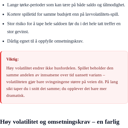
Lange tørke-perioder som kan tære på både saldo og tålmodighet.
Kortere spilletid for samme budsjett enn på lavvolatilitets-spill.
Stor risiko for å tape hele saldoen før du i det hele tatt treffer en
stor gevinst.
Dårlig egnet til å oppfylle omsetningskrav.
Viktig:
Høy volatilitet endrer ikke husfordelen. Spillet beholder den
samme andelen av innsatsene over tid uansett varians –
volatiliteten gjør bare svingningene større på veien dit. På lang
sikt taper du i snitt det samme; du opplever det bare mer
dramatisk.
Høy volatilitet og omsetningskrav – en farlig