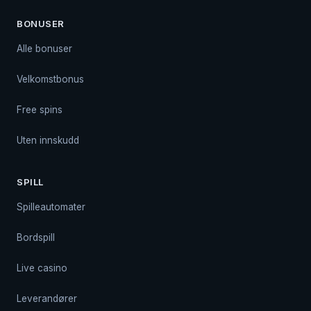
BONUSER
Alle bonuser
Velkomstbonus
Free spins
Uten innskudd
SPILL
Spilleautomater
Bordspill
Live casino
Leverandører