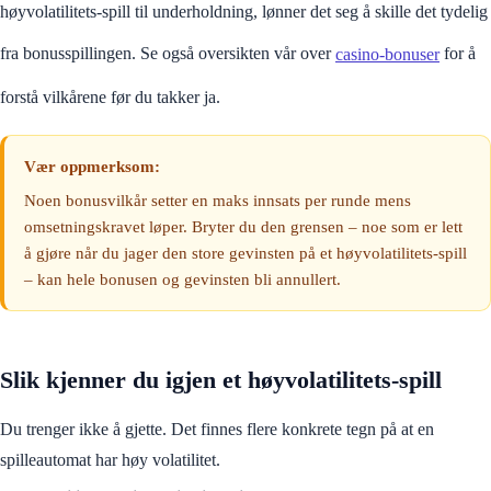
høyvolatilitets-spill til underholdning, lønner det seg å skille det tydelig
fra bonusspillingen. Se også oversikten vår over
for å
casino-bonuser
forstå vilkårene før du takker ja.
Vær oppmerksom:
Noen bonusvilkår setter en maks innsats per runde mens
omsetningskravet løper. Bryter du den grensen – noe som er lett
å gjøre når du jager den store gevinsten på et høyvolatilitets-spill
– kan hele bonusen og gevinsten bli annullert.
Slik kjenner du igjen et høyvolatilitets-spill
Du trenger ikke å gjette. Det finnes flere konkrete tegn på at en
spilleautomat har høy volatilitet.