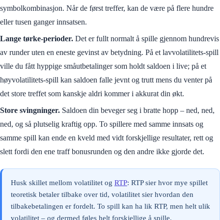
symbolkombinasjon. Når de først treffer, kan de være på flere hundre
eller tusen ganger innsatsen.
Lange tørke-perioder.
Det er fullt normalt å spille gjennom hundrevis
av runder uten en eneste gevinst av betydning. På et lavvolatilitets-spill
ville du fått hyppige småutbetalinger som holdt saldoen i live; på et
høyvolatilitets-spill kan saldoen falle jevnt og trutt mens du venter på
det store treffet som kanskje aldri kommer i akkurat din økt.
Store svingninger.
Saldoen din beveger seg i bratte hopp – ned, ned,
ned, og så plutselig kraftig opp. To spillere med samme innsats og
samme spill kan ende en kveld med vidt forskjellige resultater, rett og
slett fordi den ene traff bonusrunden og den andre ikke gjorde det.
Husk skillet mellom volatilitet og
RTP
: RTP sier hvor mye spillet
teoretisk betaler tilbake over tid, volatilitet sier hvordan den
tilbakebetalingen er fordelt. To spill kan ha lik RTP, men helt ulik
volatilitet – og dermed føles helt forskjellige å spille.