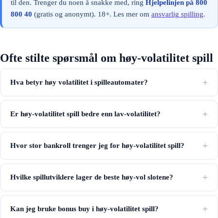
til den. Trenger du noen å snakke med, ring
Hjelpelinjen på 800
800 40
(gratis og anonymt). 18+. Les mer om
ansvarlig spilling
.
Ofte stilte spørsmål om høy-volatilitet spill
Hva betyr høy volatilitet i spilleautomater?
Høy volatilitet betyr at spillet betaler ut sjeldnere, men med større
beløp per gevinst. Du kan oppleve lengre perioder uten gevinst, men
Er høy-volatilitet spill bedre enn lav-volatilitet?
gevinstene som kommer er typisk mye større enn i lavvolatile spill.
Ingen er objektivt bedre — det handler om spillestil. Høy volatilitet
passer spillere som liker spenning og har bankroll til å håndtere
Hvor stor bankroll trenger jeg for høy-volatilitet spill?
svingninger. Lav volatilitet gir hyppigere, men mindre gevinster.
En tommelfingerregel er minst 200-500x din innsats for høy-volatilitet
spill. Med en innsats på 10 kr bør du ha 2 000-5 000 kr tilgjengelig for
Hvilke spillutviklere lager de beste høy-vol slotene?
å tåle tørkeperioder.
Nolimit City, Hacksaw Gaming, Push Gaming og NetEnt er kjent for
ekstremt volatile spilleautomater. Nolimit City skiller seg spesielt ut
Kan jeg bruke bonus buy i høy-volatilitet spill?