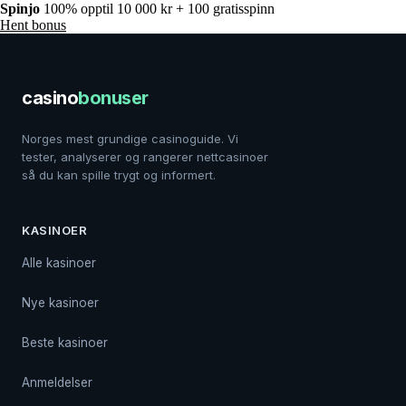
Spinjo
100% opptil 10 000 kr + 100 gratisspinn
Hent bonus
casino
bonuser
Norges mest grundige casinoguide. Vi
tester, analyserer og rangerer nettcasinoer
så du kan spille trygt og informert.
KASINOER
Alle kasinoer
Nye kasinoer
Beste kasinoer
Anmeldelser