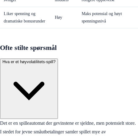
Liker spenning og
Maks potensial og høyt
Høy
dramatiske bonusrunder
spenningsnivå
Ofte stilte spørsmål
Hva er et høyvolatilitets-spill?
Det er en spilleautomat der gevinstene er sjeldne, men potensielt store.
I stedet for jevne småutbetalinger samler spillet mye av