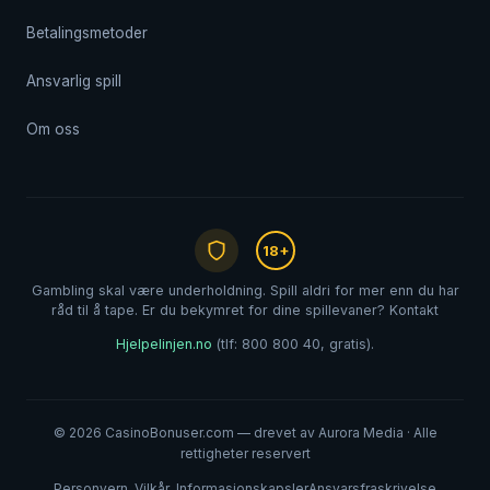
Betalingsmetoder
Ansvarlig spill
Om oss
18+
Gambling skal være underholdning. Spill aldri for mer enn du har
råd til å tape. Er du bekymret for dine spillevaner? Kontakt
Hjelpelinjen.no
(tlf: 800 800 40, gratis).
© 2026 CasinoBonuser.com — drevet av Aurora Media · Alle
rettigheter reservert
Personvern
Vilkår
Informasjonskapsler
Ansvarsfraskrivelse