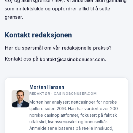
40) og aldersgrense (18+). Vi anbefaler aldri gambling
som inntektskilde og oppfordrer alltid til å sette
grenser.
Kontakt redaksjonen
Har du spørsmål om vår redaksjonelle praksis?
Kontakt oss på
.
kontakt@casinobonuser.com
Morten Hansen
REDAKTØR · CASINOBONUSER.COM
Morten har analysert nettcasinoer for norske
spillere siden 2016. Han har vurdert over 200
norske casinoplattformer, fokusert på faktisk
uttakstid, lisensseriøsitet og bonusvilkår.
Anmeldelsene baseres på reelle innskudd,