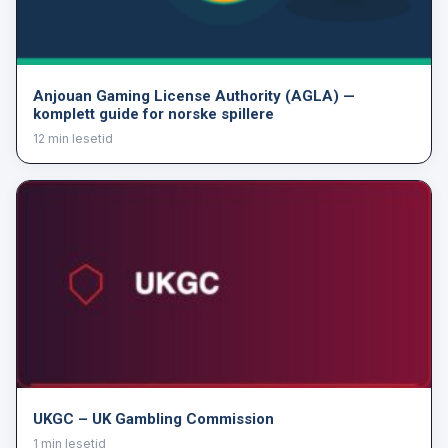
Anjouan Gaming License Authority (AGLA) —
komplett guide for norske spillere
12 min lesetid
UKGC – UK Gambling Commission
1 min lesetid