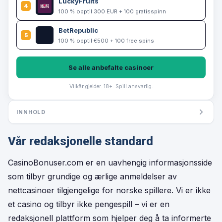
LuckyFruits
4
100 % opptil 300 EUR + 100 gratisspinn
BetRepublic
5
100 % opptil €500 + 100 free spins
Se alle anbefalte casinoer
Vilkår gjelder. 18+. Spill ansvarlig.
INNHOLD
Vår redaksjonelle standard
CasinoBonuser.com er en uavhengig informasjonsside
som tilbyr grundige og ærlige anmeldelser av
nettcasinoer tilgjengelige for norske spillere. Vi er ikke
et casino og tilbyr ikke pengespill – vi er en
redaksjonell plattform som hjelper deg å ta informerte