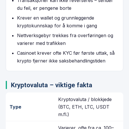
Transaksjoner kan ikke reverseres – sender
du feil, er pengene borte
Krever en wallet og grunnleggende
kryptokunnskap for å komme i gang
Nettverksgebyr trekkes fra overføringen og
varierer med trafikken
Casinoet krever ofte KYC før første uttak, så
krypto fjerner ikke saksbehandlingstiden
Kryptovaluta – viktige fakta
Kryptovaluta / blokkjede
Type
(BTC, ETH, LTC, USDT
m.fl.)
Varierer, ofte fra ca. 100–