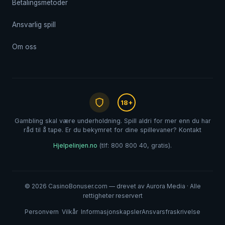
Betalingsmetoder
Ansvarlig spill
Om oss
18+
Gambling skal være underholdning. Spill aldri for mer enn du har
råd til å tape. Er du bekymret for dine spillevaner? Kontakt
Hjelpelinjen.no
(tlf: 800 800 40, gratis).
© 2026 CasinoBonuser.com — drevet av Aurora Media · Alle
rettigheter reservert
Personvern
Vilkår
Informasjonskapsler
Ansvarsfraskrivelse