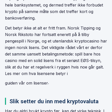
hele banksystemet, og dermed treffer ikke forbudet
krypto på samme måte som det treffer kort og
bankoverføring.
Det betyr ikke at alt er fritt fram. Norsk Tipping og
Norsk Rikstoto har fortsatt enerett på å tilby
pengespill i Norge, og et utenlandsk kryptocasino har
ingen norsk lisens. Det viktigste rådet vårt er derfor
det samme uansett betalingsmetode: spill bare hos
casino med en solid lisens fra et seriøst EØS-tilsyn,
slik at du har et regelverk i ryggen hvis noe går galt.
Les mer om hva lisensene betyr i
.
guiden vår om lisenser
Slik setter du inn med kryptovaluta
Har du aldri brukt krypto før, kan det virke teknisk. I