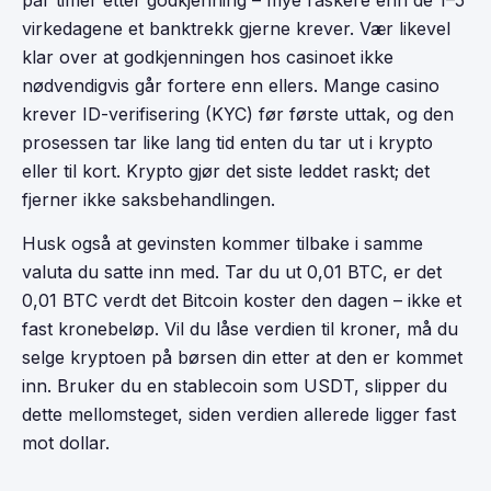
par timer etter godkjenning – mye raskere enn de 1–5
virkedagene et banktrekk gjerne krever. Vær likevel
klar over at godkjenningen hos casinoet ikke
nødvendigvis går fortere enn ellers. Mange casino
krever ID-verifisering (KYC) før første uttak, og den
prosessen tar like lang tid enten du tar ut i krypto
eller til kort. Krypto gjør det siste leddet raskt; det
fjerner ikke saksbehandlingen.
Husk også at gevinsten kommer tilbake i samme
valuta du satte inn med. Tar du ut 0,01 BTC, er det
0,01 BTC verdt det Bitcoin koster den dagen – ikke et
fast kronebeløp. Vil du låse verdien til kroner, må du
selge kryptoen på børsen din etter at den er kommet
inn. Bruker du en stablecoin som USDT, slipper du
dette mellomsteget, siden verdien allerede ligger fast
mot dollar.