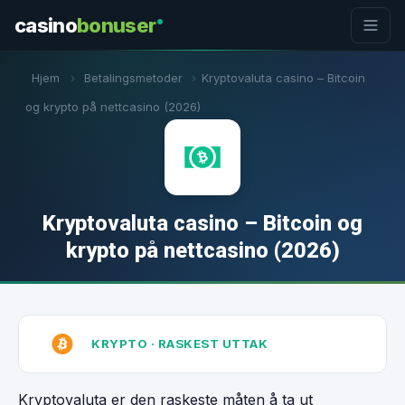
casino
bonuser
Hjem
›
Betalingsmetoder
›
Kryptovaluta casino – Bitcoin
og krypto på nettcasino (2026)
Kryptovaluta casino – Bitcoin og
krypto på nettcasino (2026)
KRYPTO · RASKEST UTTAK
Kryptovaluta er den raskeste måten å ta ut