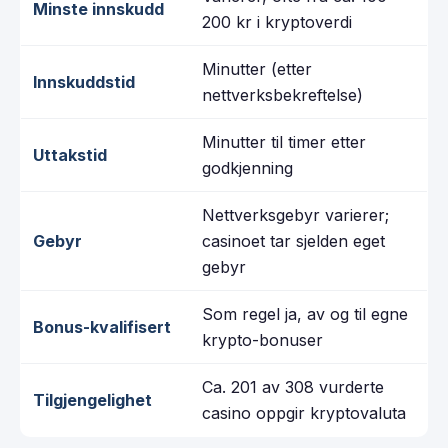
Minste innskudd
200 kr i kryptoverdi
Minutter (etter
Innskuddstid
nettverksbekreftelse)
Minutter til timer etter
Uttakstid
godkjenning
Nettverksgebyr varierer;
Gebyr
casinoet tar sjelden eget
gebyr
Som regel ja, av og til egne
Bonus-kvalifisert
krypto-bonuser
Ca. 201 av 308 vurderte
Tilgjengelighet
casino oppgir kryptovaluta