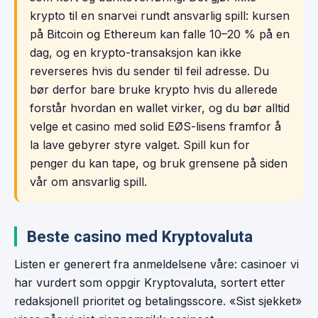
krypto til en snarvei rundt ansvarlig spill: kursen
på Bitcoin og Ethereum kan falle 10–20 % på en
dag, og en krypto-transaksjon kan ikke
reverseres hvis du sender til feil adresse. Du
bør derfor bare bruke krypto hvis du allerede
forstår hvordan en wallet virker, og du bør alltid
velge et casino med solid EØS-lisens framfor å
la lave gebyrer styre valget. Spill kun for
penger du kan tape, og bruk grensene på
siden
vår om ansvarlig spill
.
Beste casino med Kryptovaluta
Listen er generert fra anmeldelsene våre: casinoer vi
har vurdert som oppgir Kryptovaluta, sortert etter
redaksjonell prioritet og betalingsscore. «Sist sjekket»