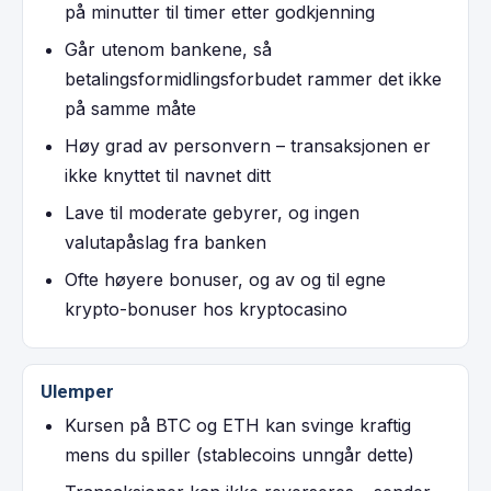
på minutter til timer etter godkjenning
Går utenom bankene, så
betalingsformidlingsforbudet rammer det ikke
på samme måte
Høy grad av personvern – transaksjonen er
ikke knyttet til navnet ditt
Lave til moderate gebyrer, og ingen
valutapåslag fra banken
Ofte høyere bonuser, og av og til egne
krypto-bonuser hos kryptocasino
Ulemper
Kursen på BTC og ETH kan svinge kraftig
mens du spiller (stablecoins unngår dette)