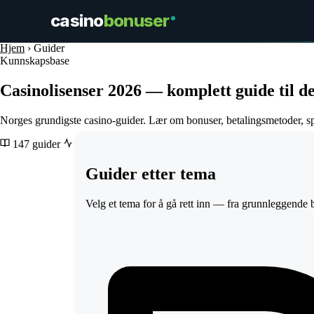
casino
bonuser
Hjem
›
Guider
Kunnskapsbase
Casinolisenser 2026 — komplett guide til de 
Norges grundigste casino-guider. Lær om bonuser, betalingsmetoder, spi
147 guider
Sist oppdatert: juni 2026
Guider etter tema
Velg et tema for å gå rett inn — fra grunnleggende be