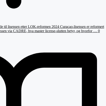
 til lisensen etter LOK-reformen 2024
Curaçao-lisensen er reformert
ssen via CADRE, hva master license-slutten betyr, og hvorfor …
0