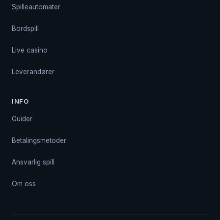
Spilleautomater
Bordspill
Live casino
Leverandører
INFO
Guider
Betalingsmetoder
Ansvarlig spill
Om oss