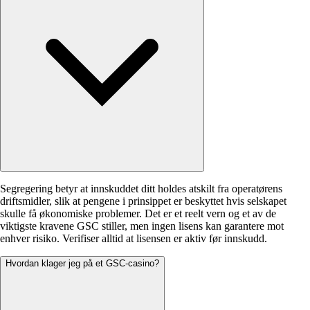
Segregering betyr at innskuddet ditt holdes atskilt fra operatørens
driftsmidler, slik at pengene i prinsippet er beskyttet hvis selskapet
skulle få økonomiske problemer. Det er et reelt vern og et av de
viktigste kravene GSC stiller, men ingen lisens kan garantere mot
enhver risiko. Verifiser alltid at lisensen er aktiv før innskudd.
Hvordan klager jeg på et GSC-casino?