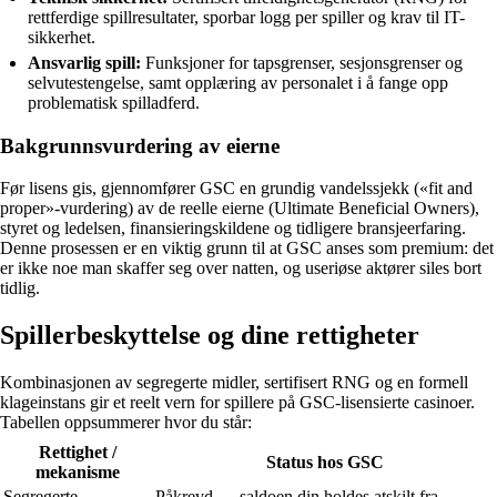
rettferdige spillresultater, sporbar logg per spiller og krav til IT-
sikkerhet.
Ansvarlig spill:
Funksjoner for tapsgrenser, sesjonsgrenser og
selvutestengelse, samt opplæring av personalet i å fange opp
problematisk spilladferd.
Bakgrunnsvurdering av eierne
Før lisens gis, gjennomfører GSC en grundig vandelssjekk («fit and
proper»-vurdering) av de reelle eierne (Ultimate Beneficial Owners),
styret og ledelsen, finansieringskildene og tidligere bransjeerfaring.
Denne prosessen er en viktig grunn til at GSC anses som premium: det
er ikke noe man skaffer seg over natten, og useriøse aktører siles bort
tidlig.
Spillerbeskyttelse og dine rettigheter
Kombinasjonen av segregerte midler, sertifisert RNG og en formell
klageinstans gir et reelt vern for spillere på GSC-lisensierte casinoer.
Tabellen oppsummerer hvor du står:
Rettighet /
Status hos GSC
mekanisme
Segregerte
Påkrevd — saldoen din holdes atskilt fra