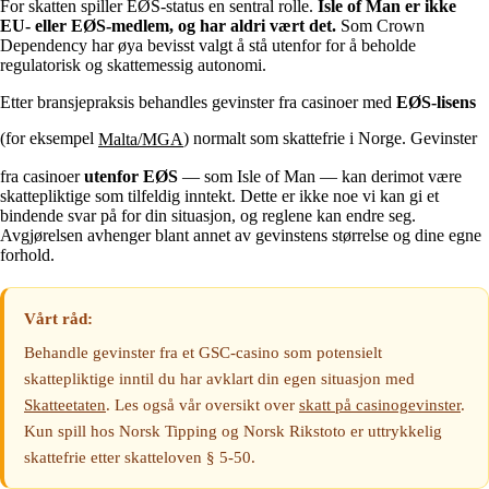
For skatten spiller EØS-status en sentral rolle.
Isle of Man er ikke
EU- eller EØS-medlem, og har aldri vært det.
Som Crown
Dependency har øya bevisst valgt å stå utenfor for å beholde
regulatorisk og skattemessig autonomi.
Etter bransjepraksis behandles gevinster fra casinoer med
EØS-lisens
(for eksempel
) normalt som skattefrie i Norge. Gevinster
Malta/MGA
fra casinoer
utenfor EØS
— som Isle of Man — kan derimot være
skattepliktige som tilfeldig inntekt. Dette er ikke noe vi kan gi et
bindende svar på for din situasjon, og reglene kan endre seg.
Avgjørelsen avhenger blant annet av gevinstens størrelse og dine egne
forhold.
Vårt råd:
Behandle gevinster fra et GSC-casino som potensielt
skattepliktige inntil du har avklart din egen situasjon med
Skatteetaten
. Les også vår oversikt over
skatt på casinogevinster
.
Kun spill hos Norsk Tipping og Norsk Rikstoto er uttrykkelig
skattefrie etter skatteloven § 5-50.