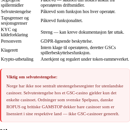
spillermidler
operatørens driftsmidler.
Selvutestengelse
Påkrevd som funksjon hos hver operatør.
Tapsgrenser og
Påkrevd funksjonalitet.
sesjonsgrenser
KYC og
Streng — kan kreve dokumentasjon før uttak.
kildeforklaring
Personvern
GDPR-lignende beskyttelse.
Intern klage til operatøren, deretter GSCs
Klagerett
spillerbeskyttelsesfunksjon.
Krypto-utbetaling
Anerkjent og regulert under token-rammeverket.
Viktig om selvutestengelse:
Norge har ikke noe sentralt utestengelsesregister for utenlandske
casinoer. Selvutestengelse hos et GSC-casino gjelder kun det
enkelte casinoet. Ordninger som svenske Spelpaus, danske
ROFUS og britiske GAMSTOP dekker bare casinoer som er
lisensiert i sine respektive land — ikke GSC-casinoer generelt.