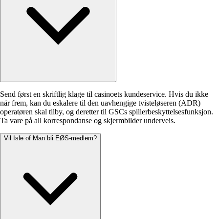
Send først en skriftlig klage til casinoets kundeservice. Hvis du ikke
når frem, kan du eskalere til den uavhengige tvisteløseren (ADR)
operatøren skal tilby, og deretter til GSCs spillerbeskyttelsesfunksjon.
Ta vare på all korrespondanse og skjermbilder underveis.
Vil Isle of Man bli EØS-medlem?