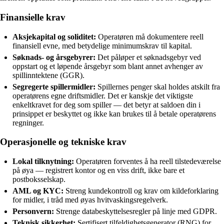
Finansielle krav
Aksjekapital og soliditet:
Operatøren må dokumentere reell
finansiell evne, med betydelige minimumskrav til kapital.
Søknads- og årsgebyrer:
Det påløper et søknadsgebyr ved
oppstart og et løpende årsgebyr som blant annet avhenger av
spillinntektene (GGR).
Segregerte spillermidler:
Spillernes penger skal holdes atskilt fra
operatørens egne driftsmidler. Det er kanskje det viktigste
enkeltkravet for deg som spiller — det betyr at saldoen din i
prinsippet er beskyttet og ikke kan brukes til å betale operatørens
regninger.
Operasjonelle og tekniske krav
Lokal tilknytning:
Operatøren forventes å ha reell tilstedeværelse
på øya — registrert kontor og en viss drift, ikke bare et
postboksselskap.
AML og KYC:
Streng kundekontroll og krav om kildeforklaring
for midler, i tråd med øyas hvitvaskingsregelverk.
Personvern:
Strenge databeskyttelsesregler på linje med GDPR.
Teknisk sikkerhet:
Sertifisert tilfeldighetsgenerator (RNG) for