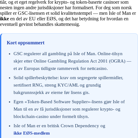
tiår, og et eget regelverk for krypto- og token-baserte casinoer som
nesten ingen andre jurisdiksjoner har formalisert. For deg som norsk
spiller er GSC-lisensen et solid kvalitetsstempel — men Isle of Man er
ikke
en del av EU eller EØS, og det har betydning for hvordan en
eventuell gevinst behandles skattemessig.
Kort oppsummert
GSC regulerer all gambling på Isle of Man. Online-tilsyn
skjer etter Online Gambling Regulation Act 2001 (OGRA) —
et av Europas tidligste rammeverk for nettcasino.
Solid spillerbeskyttelse: krav om segregerte spillermidler,
sertifisert RNG, streng KYC/AML og grundig
bakgrunnssjekk av eierne før lisens gis.
Egen «Token-Based Software Supplier»-lisens gjør Isle of
Man til en av få jurisdiksjoner som regulerer krypto- og
blockchain-casino under formelt tilsyn.
Isle of Man er en britisk Crown Dependency og
ikke EØS-medlem