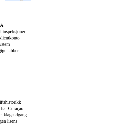
A
d inspeksjoner
klientkonto
system
ige labber
d
ftshistorikk
r har Curaçao
et klageadgang
gen lisens