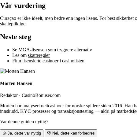
Vår vurdering
Curaçao er ikke ideelt, men bedre enn ingen lisens. For best sikkerhet o
skattepliktige
.
Neste steg
Se
MGA-lisensen
som tryggere alternativ
Les om
skatteregler
Finn lisensierte casinoer i
casinolisten
Morten Hansen
Redaktør · CasinoBonuser.com
Morten har analysert nettcasinoer for norske spillere siden 2016. Han ha
innskudd, KYC-prosesser og transaksjonstesting — aldri på markedsfør
Var denne guiden nyttig?
👍 Ja, dette var nyttig
👎 Nei, dette kan forbedres