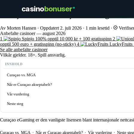
Hjem
›
Guider
›
Curaçao-lisens – Curaçao eGaming
casino
bonuser
Curaçao-lisens – Curaçao eGaming
Av Morten Hansen
·
Oppdatert
2. juli 2026
·
1 min lesetid
·
Verifiser
Anbefalte casinoer — august 2026
1
Spinjo
100% opptil 10 000 kr + 100 gratisspinn
2
opptil 500 euro + gratisspinn (no-sticky)
4
LuckyFruits
Se alle anbefalte casinoer
Vilkår gjelder. 18+. Spill ansvarlig.
INNHOLD
Curaçao vs. MGA
Når er Curaçao akseptabelt?
Vår vurdering
Neste steg
Curaçao eGaming er den vanligste lisensen blant internasjonale nettcasi
·
·
·
Curaçao vs. MGA
Når er Curaçao akseptabelt?
Vår vurdering
Neste steg