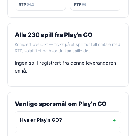
RTP
94.2
RTP
96
Alle 230 spill fra Play'n GO
Komplett oversikt — trykk på et spill for full omtale med
RTP, volatilitet og hvor du kan spille det.
Ingen spill registrert fra denne leverandøren
ennå.
Vanlige spørsmål om Play'n GO
Hva er Play'n GO?