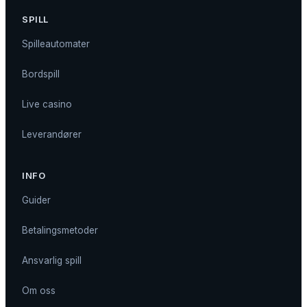
SPILL
Spilleautomater
Bordspill
Live casino
Leverandører
INFO
Guider
Betalingsmetoder
Ansvarlig spill
Om oss