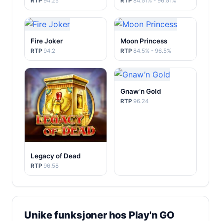
RTP
94.25
RTP
84.51% - 96.51%
Fire Joker
Moon Princess
RTP
94.2
RTP
84.5% - 96.5%
Gnaw’n Gold
RTP
96.24
Legacy of Dead
RTP
96.58
Unike funksjoner hos Play'n GO