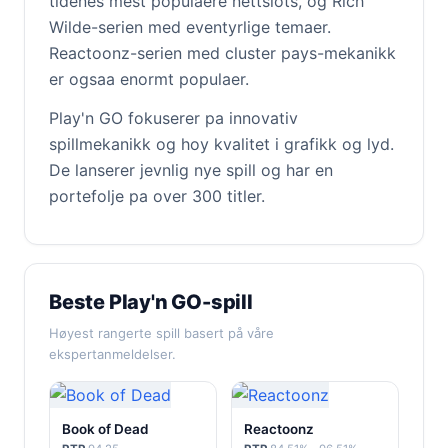
tidenes mest populaere nettslots, og Rich
Wilde-serien med eventyrlige temaer.
Reactoonz-serien med cluster pays-mekanikk
er ogsaa enormt populaer.
Play'n GO fokuserer pa innovativ
spillmekanikk og hoy kvalitet i grafikk og lyd.
De lanserer jevnlig nye spill og har en
portefolje pa over 300 titler.
Beste Play'n GO-spill
Høyest rangerte spill basert på våre
ekspertanmeldelser.
Book of Dead
Reactoonz