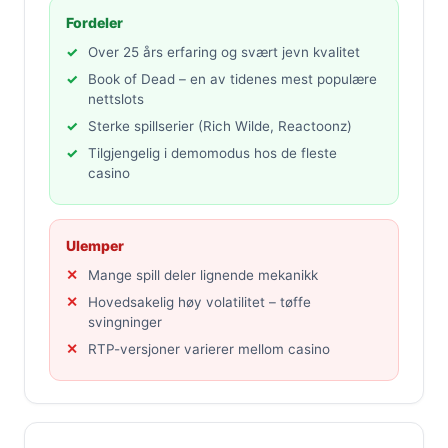
Fordeler
Over 25 års erfaring og svært jevn kvalitet
Book of Dead – en av tidenes mest populære
nettslots
Sterke spillserier (Rich Wilde, Reactoonz)
Tilgjengelig i demomodus hos de fleste
casino
Ulemper
Mange spill deler lignende mekanikk
Hovedsakelig høy volatilitet – tøffe
svingninger
RTP-versjoner varierer mellom casino