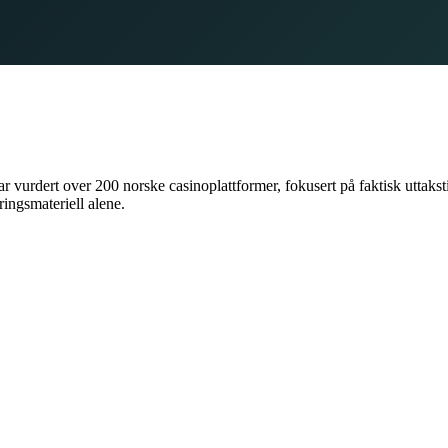
r vurdert over 200 norske casinoplattformer, fokusert på faktisk uttakst
ingsmateriell alene.