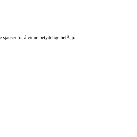
ne sjanser for å vinne betydelige belÃ¸p.