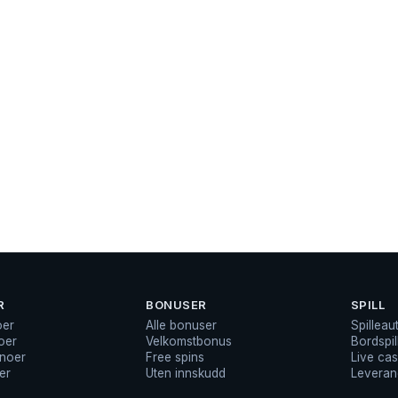
R
BONUSER
SPILL
oer
Alle bonuser
Spilleau
oer
Velkomstbonus
Bordspil
inoer
Free spins
Live ca
er
Uten innskudd
Leveran