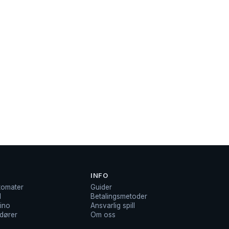
INFO
tomater
Guider
l
Betalingsmetoder
sino
Ansvarlig spill
dører
Om oss