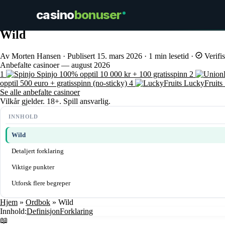
\n
\n
\n
casino
bonuser
Hjem
›
Guider
›
Wild
Wild
Av Morten Hansen
·
Publisert
15. mars 2026
·
1 min lesetid
·
Verifis
Anbefalte casinoer — august 2026
1
Spinjo
100% opptil 10 000 kr + 100 gratisspinn
2
opptil 500 euro + gratisspinn (no-sticky)
4
LuckyFruits
Se alle anbefalte casinoer
Vilkår gjelder. 18+. Spill ansvarlig.
INNHOLD
Wild
Detaljert forklaring
Viktige punkter
Utforsk flere begreper
Hjem
»
Ordbok
»
Wild
Innhold:
Definisjon
Forklaring
📖