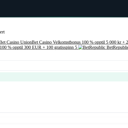
ert
UnionBet Casino
Velkomstbonus 100 % opptil 5 000 kr + 2
100 % opptil 300 EUR + 100 gratisspinn
5
BetRepubli