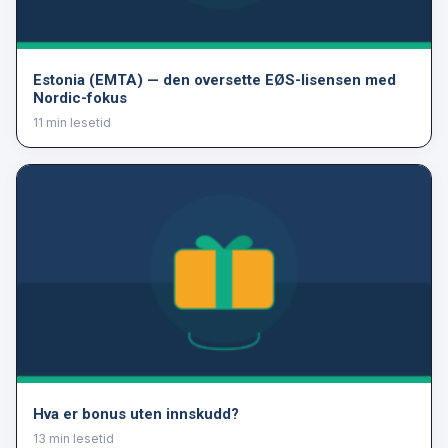
Estonia (EMTA) — den oversette EØS-lisensen med
Nordic-fokus
11 min lesetid
Hva er bonus uten innskudd?
13 min lesetid