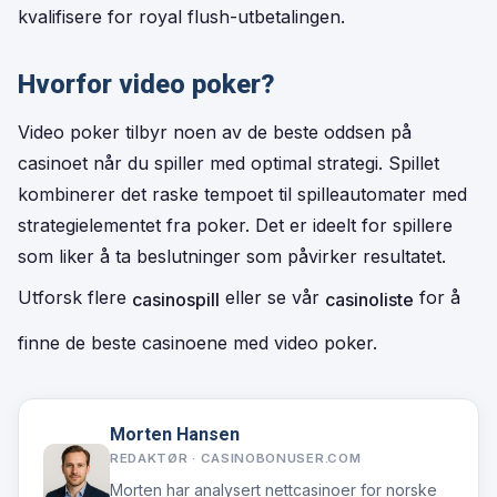
kvalifisere for royal flush-utbetalingen.
Hvorfor video poker?
Video poker tilbyr noen av de beste oddsen på
casinoet når du spiller med optimal strategi. Spillet
kombinerer det raske tempoet til spilleautomater med
strategielementet fra poker. Det er ideelt for spillere
som liker å ta beslutninger som påvirker resultatet.
Utforsk flere
eller se vår
for å
casinospill
casinoliste
finne de beste casinoene med video poker.
Morten Hansen
REDAKTØR · CASINOBONUSER.COM
Morten har analysert nettcasinoer for norske