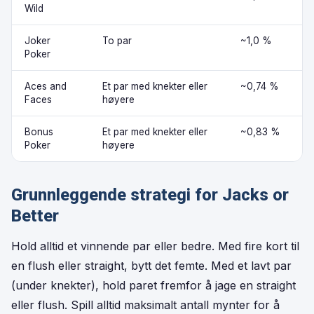
Wild
Joker
To par
~1,0 %
Poker
Aces and
Et par med knekter eller
~0,74 %
Faces
høyere
Bonus
Et par med knekter eller
~0,83 %
Poker
høyere
Grunnleggende strategi for Jacks or
Better
Hold alltid et vinnende par eller bedre. Med fire kort til
en flush eller straight, bytt det femte. Med et lavt par
(under knekter), hold paret fremfor å jage en straight
eller flush. Spill alltid maksimalt antall mynter for å