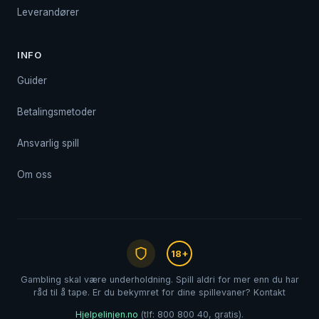
Leverandører
INFO
Guider
Betalingsmetoder
Ansvarlig spill
Om oss
18+
Gambling skal være underholdning. Spill aldri for mer enn du har
råd til å tape. Er du bekymret for dine spillevaner? Kontakt
Hjelpelinjen.no
(tlf: 800 800 40, gratis).