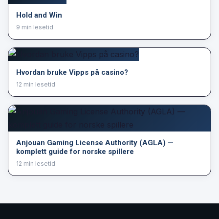
Hold and Win
9 min lesetid
Hvordan bruke Vipps på casino?
12 min lesetid
Anjouan Gaming License Authority (AGLA) —
komplett guide for norske spillere
12 min lesetid