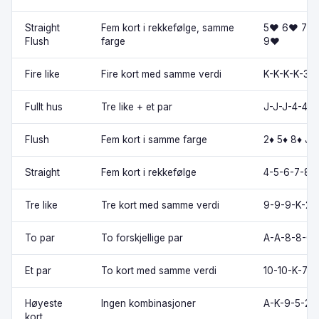
Straight
Fem kort i rekkefølge, samme
5♥ 6♥ 7♥
Flush
farge
9♥
Fire like
Fire kort med samme verdi
K-K-K-K-3
Fullt hus
Tre like + et par
J-J-J-4-4
Flush
Fem kort i samme farge
2♦ 5♦ 8♦ J♦
Straight
Fem kort i rekkefølge
4-5-6-7-8
Tre like
Tre kort med samme verdi
9-9-9-K-2
To par
To forskjellige par
A-A-8-8-Q
Et par
To kort med samme verdi
10-10-K-7-3
Høyeste
Ingen kombinasjoner
A-K-9-5-2
kort