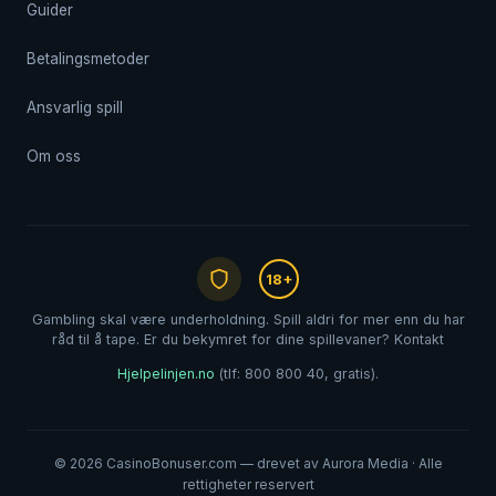
Guider
Betalingsmetoder
Ansvarlig spill
Om oss
18+
Gambling skal være underholdning. Spill aldri for mer enn du har
råd til å tape. Er du bekymret for dine spillevaner? Kontakt
Hjelpelinjen.no
(tlf: 800 800 40, gratis).
© 2026 CasinoBonuser.com — drevet av Aurora Media · Alle
rettigheter reservert