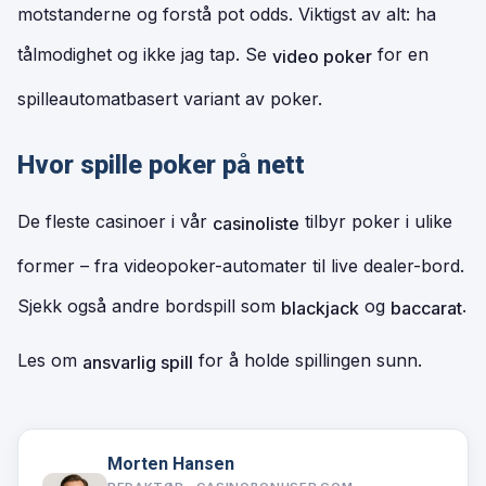
motstanderne og forstå pot odds. Viktigst av alt: ha
tålmodighet og ikke jag tap. Se
for en
video poker
spilleautomatbasert variant av poker.
Hvor spille poker på nett
De fleste casinoer i vår
tilbyr poker i ulike
casinoliste
former – fra videopoker-automater til live dealer-bord.
Sjekk også andre bordspill som
og
.
blackjack
baccarat
Les om
for å holde spillingen sunn.
ansvarlig spill
Morten Hansen