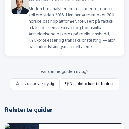
REDAKTØR · CASINOBONUSER.COM
Morten har analysert nettcasinoer for norske
spillere siden 2016. Han har vurdert over 200
norske casinoplattformer, fokusert på faktisk
uttakstid, lisensseriøsitet og bonusvilkår.
Anmeldelsene baseres på reelle innskudd,
KYC-prosesser og transaksjonstesting — aldri
på markedsføringsmateriell alene.
Var denne guiden nyttig?
👍 Ja, dette var nyttig
👎 Nei, dette kan forbedres
Relaterte guider