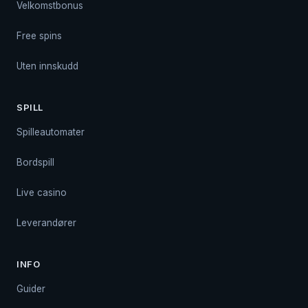
Velkomstbonus
Free spins
Uten innskudd
SPILL
Spilleautomater
Bordspill
Live casino
Leverandører
INFO
Guider