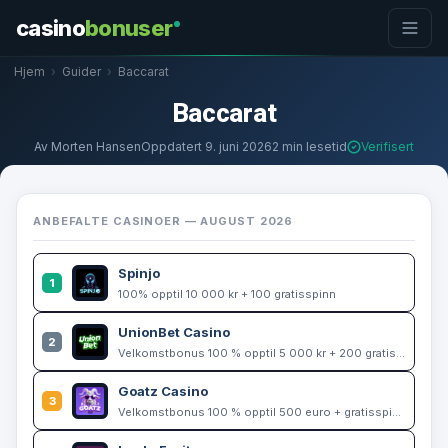
casino
bonuser
Hjem
›
Guider
›
Baccarat
Baccarat
Av Morten Hansen
Oppdatert
9. juni 2026
2 min lesetid
Verifisert
ANBEFALTE CASINOER — AUGUST 2026
Spinjo
1
100% opptil 10 000 kr + 100 gratisspinn
UnionBet Casino
2
Velkomstbonus 100 % opptil 5 000 kr + 200 gratisspinn
Goatz Casino
3
Velkomstbonus 100 % opptil 500 euro + gratisspinn (no-sticky)