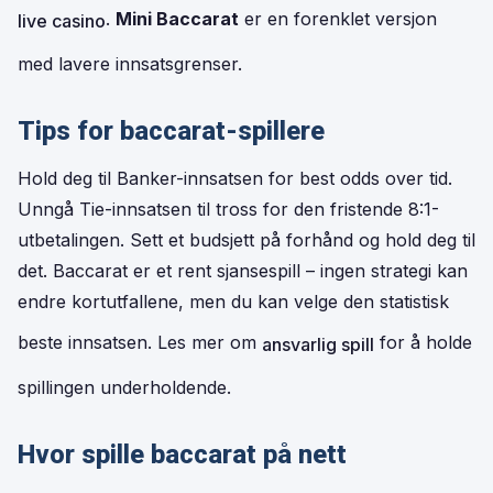
.
Mini Baccarat
er en forenklet versjon
live casino
med lavere innsatsgrenser.
Tips for baccarat-spillere
Hold deg til Banker-innsatsen for best odds over tid.
Unngå Tie-innsatsen til tross for den fristende 8:1-
utbetalingen. Sett et budsjett på forhånd og hold deg til
det. Baccarat er et rent sjansespill – ingen strategi kan
endre kortutfallene, men du kan velge den statistisk
beste innsatsen. Les mer om
for å holde
ansvarlig spill
spillingen underholdende.
Hvor spille baccarat på nett