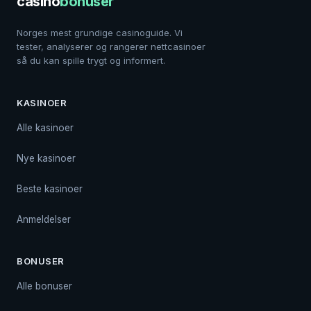
casino
bonuser
Norges mest grundige casinoguide. Vi
tester, analyserer og rangerer nettcasinoer
så du kan spille trygt og informert.
KASINOER
Alle kasinoer
Nye kasinoer
Beste kasinoer
Anmeldelser
BONUSER
Alle bonuser