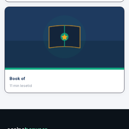
Book of
11 min lesetid