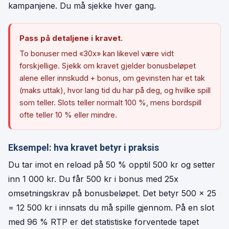
kampanjene. Du må sjekke hver gang.
Pass på detaljene i kravet.
To bonuser med «30x» kan likevel være vidt
forskjellige. Sjekk om kravet gjelder bonusbeløpet
alene eller innskudd + bonus, om gevinsten har et tak
(maks uttak), hvor lang tid du har på deg, og hvilke spill
som teller. Slots teller normalt 100 %, mens bordspill
ofte teller 10 % eller mindre.
Eksempel: hva kravet betyr i praksis
Du tar imot en reload på 50 % opptil 500 kr og setter
inn 1 000 kr. Du får 500 kr i bonus med 25x
omsetningskrav på bonusbeløpet. Det betyr 500 × 25
= 12 500 kr i innsats du må spille gjennom. På en slot
med 96 % RTP er det statistiske forventede tapet