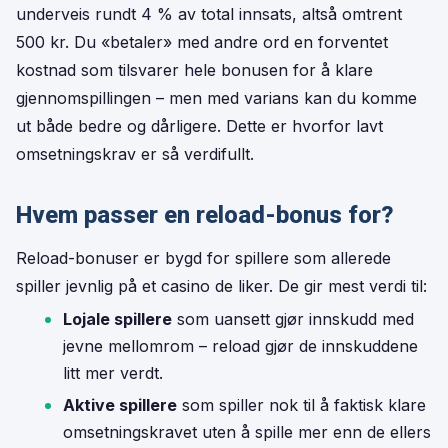
underveis rundt 4 % av total innsats, altså omtrent
500 kr. Du «betaler» med andre ord en forventet
kostnad som tilsvarer hele bonusen for å klare
gjennomspillingen – men med varians kan du komme
ut både bedre og dårligere. Dette er hvorfor lavt
omsetningskrav er så verdifullt.
Hvem passer en reload-bonus for?
Reload-bonuser er bygd for spillere som allerede
spiller jevnlig på et casino de liker. De gir mest verdi til:
Lojale spillere
som uansett gjør innskudd med
jevne mellomrom – reload gjør de innskuddene
litt mer verdt.
Aktive spillere
som spiller nok til å faktisk klare
omsetningskravet uten å spille mer enn de ellers