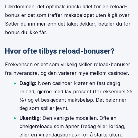
Lærdommen: det optimale innskuddet for en reload-
bonus er det som treffer maksbeløpet uten å gå over.
Setter du inn mer enn det taket dekker, betaler du for
bonus du ikke får.
Hvor ofte tilbys reload-bonuser?
Frekvensen er det som virkelig skiller reload-bonuser
fra hverandre, og den varierer mye mellom casinoer.
Daglig:
Noen casinoer kjører en fast daglig
reload, gjerne med lav prosent (for eksempel 25
%) og et beskjedent maksbeløp. Det belønner
deg som spiller jevnt.
Ukentlig:
Den vanligste modellen. Ofte en
«helgereload» som åpner fredag eller lørdag,
eller en «mandagsbonus» for å starte uken.