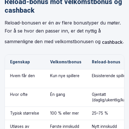
Reload-bonus mot velkomstbonus og
cashback
Reload-bonusen er én av flere bonustyper du møter.
For å se hvor den passer inn, er det nyttig å
sammenligne den med velkomstbonusen og
.
cashback
Egenskap
Velkomstbonus
Reload-bonus
Hvem får den
Kun nye spillere
Eksisterende spiller
Hvor ofte
Én gang
Gjentatt
(daglig/ukentlig/kam
Typisk størrelse
100 % eller mer
25–75 %
Utløses av
Første innskudd
Nytt innskudd