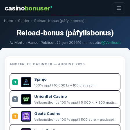
casino
bonuser
Hjem
›
Guider
›
Reload-bonus (påfyllsbonus)
Reload-bonus (påfyllsbonus)
Av Morten Hansen
Publisert
25. juni 2026
10 min lesetid
Verifisert
ANBEFALTE CASINOER — AUGUST 2026
Spinjo
1
100% opptil 10 000 kr + 100 gratisspinn
UnionBet Casino
2
Velkomstbonus 100 % opptil 5 000 kr + 200 gratisspinn
Goatz Casino
3
Velkomstbonus 100 % opptil 500 euro + gratisspinn (no-sticky)