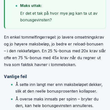
Maks uttak:
Er det et tak på hvor mye jeg kan ta ut av
bonusgevinsten?
En enkel tommelfingerregel: jo lavere omsetningskrav
og jo høyere maksbeløp, jo bedre er reload-bonusen
– i den rekkefølgen. En 25 %-bonus med 20x krav slår
ofte en 75 %-bonus med 45x krav når du regner ut
hva som faktisk havner i lommeboken.
Vanlige feil
Å sette inn langt mer enn maksbeløpet dekker,
slik at den reelle bonusprosenten kollapser.
Å overse maks innsats per spinn – bryter du
den, kan hele bonusgevinsten annulleres.