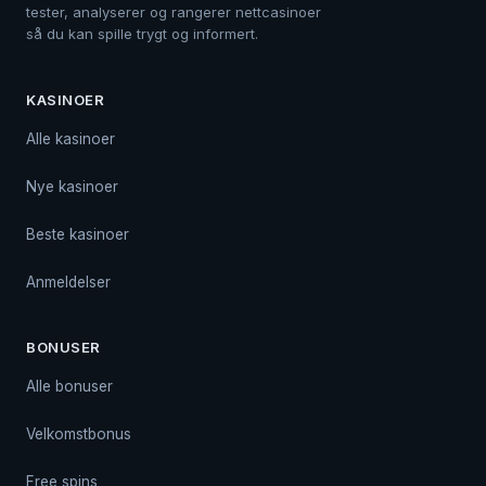
tester, analyserer og rangerer nettcasinoer
så du kan spille trygt og informert.
KASINOER
Alle kasinoer
Nye kasinoer
Beste kasinoer
Anmeldelser
BONUSER
Alle bonuser
Velkomstbonus
Free spins