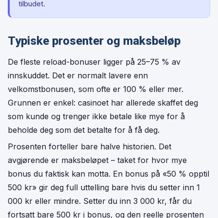
tilbudet.
Typiske prosenter og maksbeløp
De fleste reload-bonuser ligger på 25–75 % av
innskuddet. Det er normalt lavere enn
velkomstbonusen, som ofte er 100 % eller mer.
Grunnen er enkel: casinoet har allerede skaffet deg
som kunde og trenger ikke betale like mye for å
beholde deg som det betalte for å få deg.
Prosenten forteller bare halve historien. Det
avgjørende er maksbeløpet – taket for hvor mye
bonus du faktisk kan motta. En bonus på «50 % opptil
500 kr» gir deg full uttelling bare hvis du setter inn 1
000 kr eller mindre. Setter du inn 3 000 kr, får du
fortsatt bare 500 kr i bonus, og den reelle prosenten