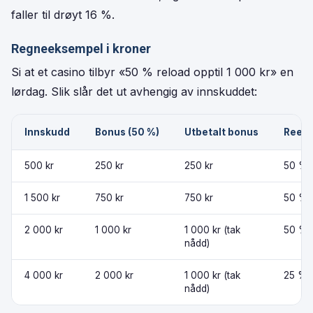
faller til drøyt 16 %.
Regneeksempel i kroner
Si at et casino tilbyr «50 % reload opptil 1 000 kr» en
lørdag. Slik slår det ut avhengig av innskuddet:
Innskudd
Bonus (50 %)
Utbetalt bonus
Reell
500 kr
250 kr
250 kr
50 %
1 500 kr
750 kr
750 kr
50 %
2 000 kr
1 000 kr
1 000 kr (tak
50 %
nådd)
4 000 kr
2 000 kr
1 000 kr (tak
25 %
nådd)