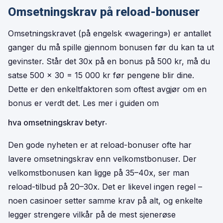
Omsetningskrav på reload-bonuser
Omsetningskravet (på engelsk «wagering») er antallet
ganger du må spille gjennom bonusen før du kan ta ut
gevinster. Står det 30x på en bonus på 500 kr, må du
satse 500 × 30 = 15 000 kr før pengene blir dine.
Dette er den enkeltfaktoren som oftest avgjør om en
bonus er verdt det. Les mer i guiden om
.
hva omsetningskrav betyr
Den gode nyheten er at reload-bonuser ofte har
lavere omsetningskrav enn velkomstbonuser. Der
velkomstbonusen kan ligge på 35–40x, ser man
reload-tilbud på 20–30x. Det er likevel ingen regel –
noen casinoer setter samme krav på alt, og enkelte
legger strengere vilkår på de mest sjenerøse