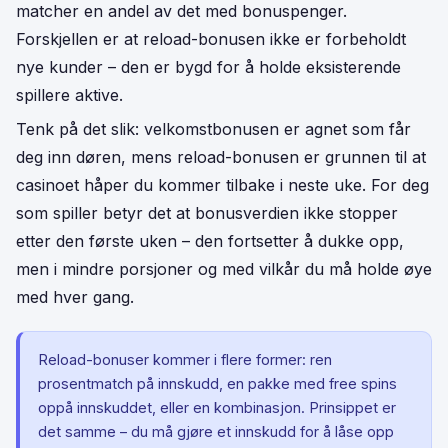
matcher en andel av det med bonuspenger.
Forskjellen er at reload-bonusen ikke er forbeholdt
nye kunder – den er bygd for å holde eksisterende
spillere aktive.
Tenk på det slik: velkomstbonusen er agnet som får
deg inn døren, mens reload-bonusen er grunnen til at
casinoet håper du kommer tilbake i neste uke. For deg
som spiller betyr det at bonusverdien ikke stopper
etter den første uken – den fortsetter å dukke opp,
men i mindre porsjoner og med vilkår du må holde øye
med hver gang.
Reload-bonuser kommer i flere former: ren
prosentmatch på innskudd, en pakke med free spins
oppå innskuddet, eller en kombinasjon. Prinsippet er
det samme – du må gjøre et innskudd for å låse opp