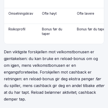
Omsetningskrav
Ofte høyt
Ofte lavere
Risikoprofil
Bonus før du
Bonus før du taper
taper
Den viktigste forskjellen mot velkomstbonusen er
gjentakelsen: du kan bruke en reload-bonus om og
om igjen, mens velkomstbonusen er en
engangsforeteelse. Forskjellen mot cashback er
retningen: en reload-bonus gir deg ekstra penger
før
du spiller, mens cashback gir deg en andel tilbake
etter
at du har tapt. Reload belønner aktivitet; cashback
demper tap.