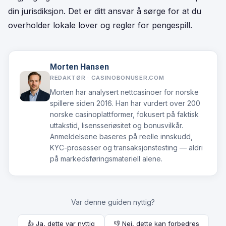
din jurisdiksjon. Det er ditt ansvar å sørge for at du
overholder lokale lover og regler for pengespill.
Morten Hansen
REDAKTØR · CASINOBONUSER.COM
Morten har analysert nettcasinoer for norske
spillere siden 2016. Han har vurdert over 200
norske casinoplattformer, fokusert på faktisk
uttakstid, lisensseriøsitet og bonusvilkår.
Anmeldelsene baseres på reelle innskudd,
KYC-prosesser og transaksjonstesting — aldri
på markedsføringsmateriell alene.
Var denne guiden nyttig?
👍 Ja, dette var nyttig
👎 Nei, dette kan forbedres