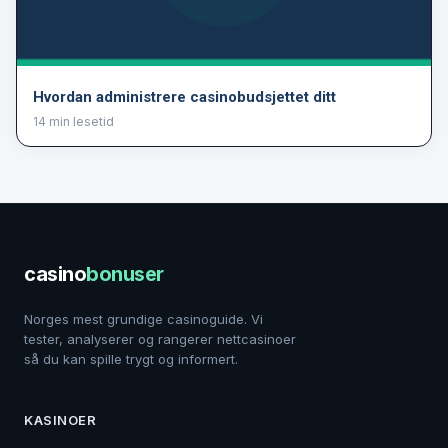
Hvordan administrere casinobudsjettet ditt
14 min lesetid
casino
bonuser
Norges mest grundige casinoguide. Vi
tester, analyserer og rangerer nettcasinoer
så du kan spille trygt og informert.
KASINOER