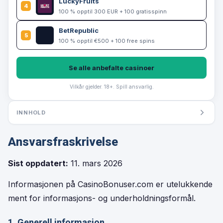
LuckyFruits
4
100 % opptil 300 EUR + 100 gratisspinn
BetRepublic
5
100 % opptil €500 + 100 free spins
Se alle anbefalte casinoer
Vilkår gjelder. 18+. Spill ansvarlig.
INNHOLD
Ansvarsfraskrivelse
Sist oppdatert:
11. mars 2026
Informasjonen på CasinoBonuser.com er utelukkende
ment for informasjons- og underholdningsformål.
1. Generell informasjon