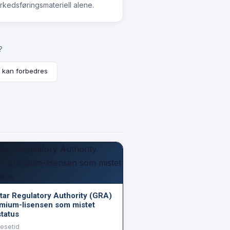
rkedsføringsmateriell alene.
?
e kan forbedres
ltar Regulatory Authority (GRA)
mium-lisensen som mistet
tatus
lesetid