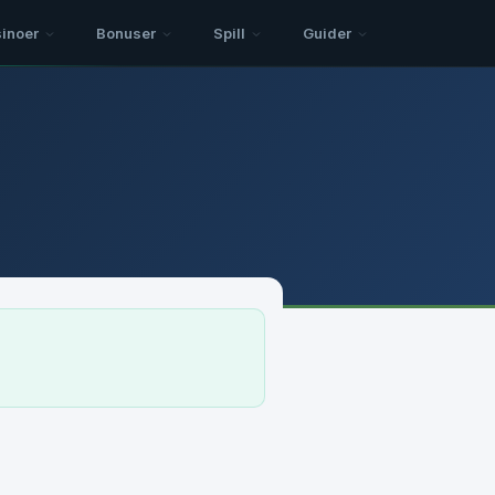
inoer
Bonuser
Spill
Guider