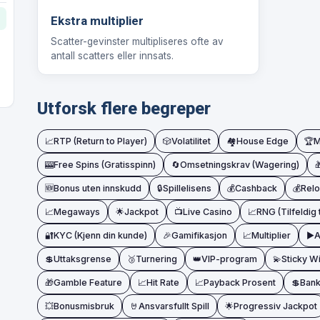
Ekstra multiplier
Scatter-gevinster multipliseres ofte av
antall scatters eller innsats.
Utforsk flere begreper
📈
🎲
🏘️
🏆
RTP (Return to Player)
Volatilitet
House Edge
M
🎰
🔄

Free Spins (Gratisspinn)
Omsetningskrav (Wagering)
🆕
🔒
💰
💰
Bonus uten innskudd
Spillelisens
Cashback
Rel
📈
🌟
📺
📈
Megaways
Jackpot
Live Casino
RNG (Tilfeldig 
🔐
🎉
📈
▶
KYC (Kjenn din kunde)
Gamifikasjon
Multiplier
A
💲
🥉
👑
💫
Uttaksgrense
Turnering
VIP-program
Sticky Wi
🎁
📈
📈
💲
Gamble Feature
Hit Rate
Payback Prosent
Bank
💥
🤘
🌟
Bonusmisbruk
Ansvarsfullt Spill
Progressiv Jackpot