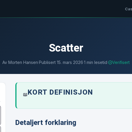
Cas
Scatter
Av Morten Hansen
·
Publisert
15. mars 2026
·
1 min lesetid
·
Verifisert
KORT DEFINISJON
📖
Detaljert forklaring