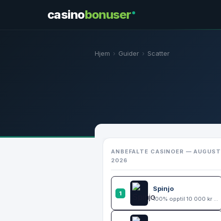
\n
\n
\n
casino
bonuser
Hjem
›
Guider
›
Scatter
ANBEFALTE CASINOER — AUGUST
2026
Spinjo
1
100% opptil 10 000 kr + 100 gratisspinn