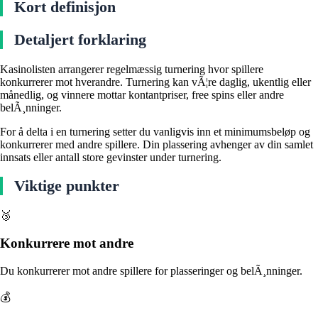
Kort definisjon
Detaljert forklaring
Kasinolisten arrangerer regelmæssig turnering hvor spillere
konkurrerer mot hverandre. Turnering kan vÃ¦re daglig, ukentlig eller
månedlig, og vinnere mottar kontantpriser, free spins eller andre
belÃ¸nninger.
For å delta i en turnering setter du vanligvis inn et minimumsbeløp og
konkurrerer med andre spillere. Din plassering avhenger av din samlet
innsats eller antall store gevinster under turnering.
Viktige punkter
🥉
Konkurrere mot andre
Du konkurrerer mot andre spillere for plasseringer og belÃ¸nninger.
💰