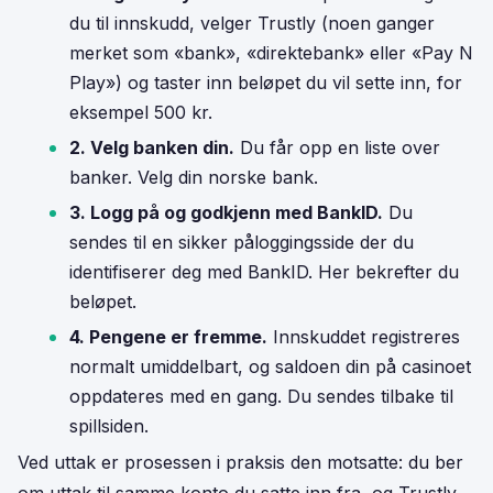
du til innskudd, velger Trustly (noen ganger
merket som «bank», «direktebank» eller «Pay N
Play») og taster inn beløpet du vil sette inn, for
eksempel 500 kr.
2. Velg banken din.
Du får opp en liste over
banker. Velg din norske bank.
3. Logg på og godkjenn med BankID.
Du
sendes til en sikker påloggingsside der du
identifiserer deg med BankID. Her bekrefter du
beløpet.
4. Pengene er fremme.
Innskuddet registreres
normalt umiddelbart, og saldoen din på casinoet
oppdateres med en gang. Du sendes tilbake til
spillsiden.
Ved uttak er prosessen i praksis den motsatte: du ber