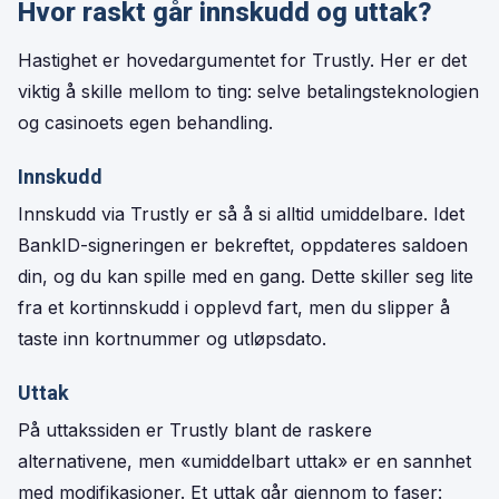
Hvor raskt går innskudd og uttak?
Hastighet er hovedargumentet for Trustly. Her er det
viktig å skille mellom to ting: selve betalingsteknologien
og casinoets egen behandling.
Innskudd
Innskudd via Trustly er så å si alltid umiddelbare. Idet
BankID-signeringen er bekreftet, oppdateres saldoen
din, og du kan spille med en gang. Dette skiller seg lite
fra et kortinnskudd i opplevd fart, men du slipper å
taste inn kortnummer og utløpsdato.
Uttak
På uttakssiden er Trustly blant de raskere
alternativene, men «umiddelbart uttak» er en sannhet
med modifikasjoner. Et uttak går gjennom to faser: