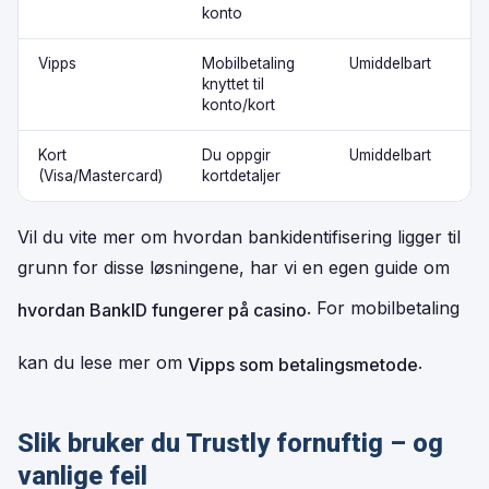
konto
Vipps
Mobilbetaling
Umiddelbart
knyttet til
konto/kort
Kort
Du oppgir
Umiddelbart
(Visa/Mastercard)
kortdetaljer
Vil du vite mer om hvordan bankidentifisering ligger til
grunn for disse løsningene, har vi en egen guide om
. For mobilbetaling
hvordan BankID fungerer på casino
kan du lese mer om
.
Vipps som betalingsmetode
Slik bruker du Trustly fornuftig – og
vanlige feil