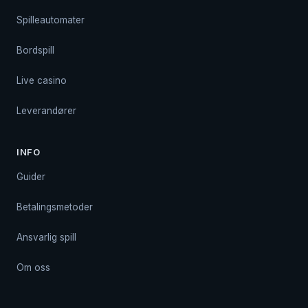
Spilleautomater
Bordspill
Live casino
Leverandører
INFO
Guider
Betalingsmetoder
Ansvarlig spill
Om oss