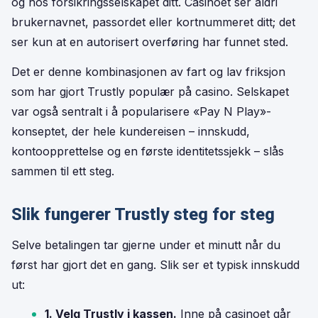
og hos forsikringsselskapet ditt. Casinoet ser aldri
brukernavnet, passordet eller kortnummeret ditt; det
ser kun at en autorisert overføring har funnet sted.
Det er denne kombinasjonen av fart og lav friksjon
som har gjort Trustly populær på casino. Selskapet
var også sentralt i å popularisere «Pay N Play»-
konseptet, der hele kundereisen – innskudd,
kontoopprettelse og en første identitetssjekk – slås
sammen til ett steg.
Slik fungerer Trustly steg for steg
Selve betalingen tar gjerne under et minutt når du
først har gjort det en gang. Slik ser et typisk innskudd
ut:
1. Velg Trustly i kassen.
Inne på casinoet går