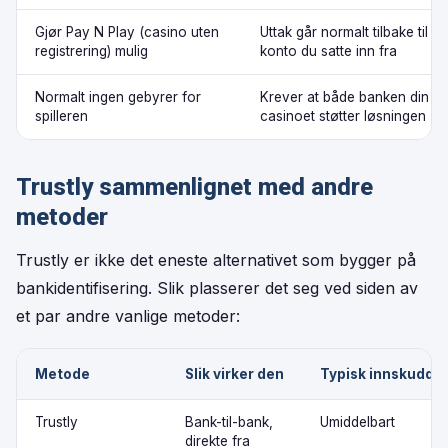
Gjør Pay N Play (casino uten
Uttak går normalt tilbake til 
registrering) mulig
konto du satte inn fra
Normalt ingen gebyrer for
Krever at både banken din o
spilleren
casinoet støtter løsningen
Trustly sammenlignet med andre
metoder
Trustly er ikke det eneste alternativet som bygger på
bankidentifisering. Slik plasserer det seg ved siden av
et par andre vanlige metoder:
Metode
Slik virker den
Typisk innskudd
Trustly
Bank-til-bank,
Umiddelbart
direkte fra