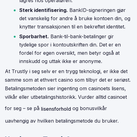
lagres hos operatøren.
Sterk identifisering.
BankID-signeringen gjør
det vanskelig for andre å bruke kontoen din, og
knytter transaksjonen til en bekreftet identitet.
Sporbarhet.
Bank-til-bank-betalinger gir
tydelige spor i kontoutskriften din. Det er en
fordel for egen oversikt, men betyr også at
innskudd og uttak ikke er anonyme.
At Trustly i seg selv er en trygg teknologi, er ikke det
samme som at ethvert casino som tilbyr det er seriøst.
Betalingsmetoden sier ingenting om casinoets lisens,
vilkår eller utbetalingshistorikk. Vurder alltid casinoet
for seg – se på
og bonusvilkår
lisensforhold
uavhengig av hvilken betalingsmetode du bruker.