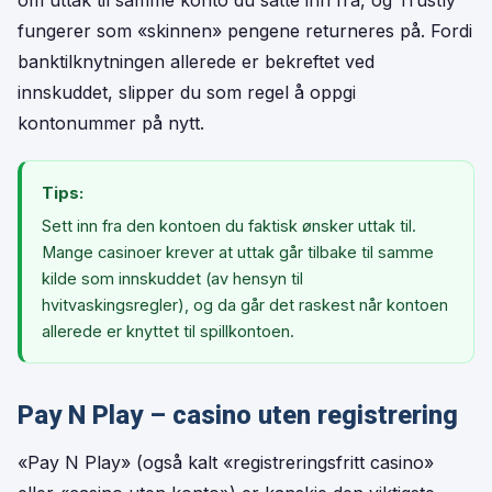
om uttak til samme konto du satte inn fra, og Trustly
fungerer som «skinnen» pengene returneres på. Fordi
banktilknytningen allerede er bekreftet ved
innskuddet, slipper du som regel å oppgi
kontonummer på nytt.
Tips:
Sett inn fra den kontoen du faktisk ønsker uttak til.
Mange casinoer krever at uttak går tilbake til samme
kilde som innskuddet (av hensyn til
hvitvaskingsregler), og da går det raskest når kontoen
allerede er knyttet til spillkontoen.
Pay N Play – casino uten registrering
«Pay N Play» (også kalt «registreringsfritt casino»