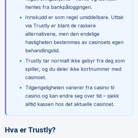
hentes fra bankpåloggingen.
Innskudd er som regel umiddelbare. Uttak
via Trustly er blant de raskere
alternativene, men den endelige
hastigheten bestemmes av casinoets egen
behandlingstid.
Trustly tar normalt ikke gebyr fra deg som
spiller, og du deler ikke kortnummer med
casinoet.
Tilgjengeligheten varierer fra casino til
casino og kan endre seg over tid – sjekk
alltid kassen hos det aktuelle casinoet.
Hva er Trustly?