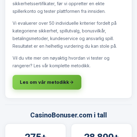
sikkerhetssertifikater, før vi oppretter en ekte
spillerkonto og tester plattformen fra innsiden.
Vi evaluerer over 50 individuelle kriterier fordelt på
kategoriene sikkerhet, spillutvalg, bonusvilkår,
betalingsmetoder, kundeservice og ansvarlig spill.
Resultatet er en helhetlig vurdering du kan stole på.
Vil du vite mer om nøyaktig hvordan vi tester og
rangerer? Les vår komplette metodikk.
Les om vår metodikk
CasinoBonuser.com i tall