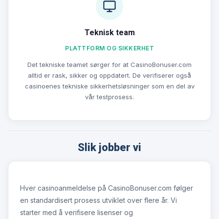
Teknisk team
PLATTFORM OG SIKKERHET
Det tekniske teamet sørger for at CasinoBonuser.com
alltid er rask, sikker og oppdatert. De verifiserer også
casinoenes tekniske sikkerhetsløsninger som en del av
vår testprosess.
Slik jobber vi
Hver casinoanmeldelse på CasinoBonuser.com følger
en standardisert prosess utviklet over flere år. Vi
starter med å verifisere lisenser og