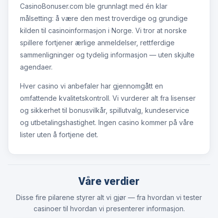
CasinoBonuser.com ble grunnlagt med én klar
målsetting: å være den mest troverdige og grundige
kilden til casinoinformasjon i Norge. Vi tror at norske
spillere fortjener ærlige anmeldelser, rettferdige
sammenligninger og tydelig informasjon — uten skjulte
agendaer.
Hver casino vi anbefaler har gjennomgått en
omfattende kvalitetskontroll. Vi vurderer alt fra lisenser
og sikkerhet til bonusvilkår, spillutvalg, kundeservice
og utbetalingshastighet. Ingen casino kommer på våre
lister uten å fortjene det.
Våre verdier
Disse fire pilarene styrer alt vi gjør — fra hvordan vi tester
casinoer til hvordan vi presenterer informasjon.