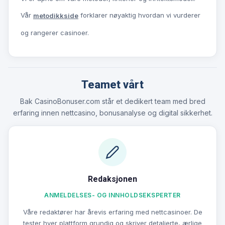
Vår
forklarer nøyaktig hvordan vi vurderer
metodikkside
og rangerer casinoer.
Teamet vårt
Bak CasinoBonuser.com står et dedikert team med bred
erfaring innen nettcasino, bonusanalyse og digital sikkerhet.
Redaksjonen
ANMELDELSES- OG INNHOLDSEKSPERTER
Våre redaktører har årevis erfaring med nettcasinoer. De
tester hver plattform grundig og skriver detaljerte, ærlige