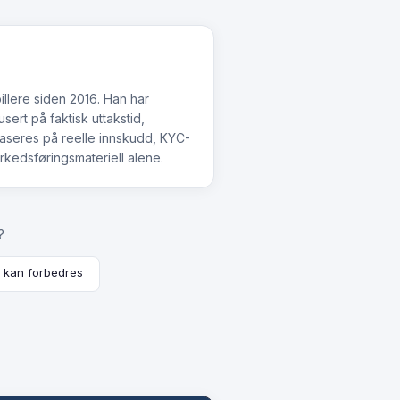
illere siden 2016. Han har
ert på faktisk uttakstid,
baseres på reelle innskudd, KYC-
rkedsføringsmateriell alene.
?
e kan forbedres