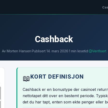
Cas
Cashback
Av Morten Hansen
·
Publisert
14. mars 2026
·
1 min lesetid
·
Verifisert
KORT DEFINISJON
📖
Cashback er en bonustype der casinoet retur
nettotapet ditt over en bestemt periode. Typis
det du har tapt, enten som ekte penger eller 