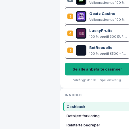
Velkomstbonus 100 % opptil 5 000 kr + 200 gratisspinn
Goatz Casino
3
Velkomstbonus 100 % opptil 500 euro + gratisspinn (no-sticky)
LuckyFruits
4
100 % opptil 300 EUR + 100 gratisspinn
BetRepublic
5
100 % opptil €500 + 100 free spins
Se alle anbefalte casinoer
Vilkår gjelder. 18+. Spill ansvarlig.
INNHOLD
Cashback
Detaljert forklaring
Relaterte begreper