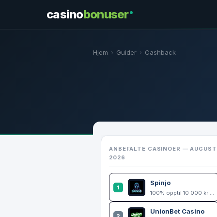
\n
\n
\n
casino
bonuser
Hjem
›
Guider
›
Cashback
ANBEFALTE CASINOER — AUGUST
2026
Spinjo
1
100% opptil 10 000 kr + 100 gratisspinn
UnionBet Casino
2