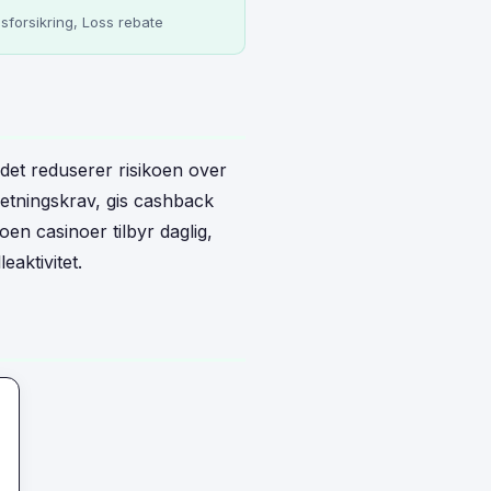
forsikring, Loss rebate
 det reduserer risikoen over
setningskrav, gis cashback
en casinoer tilbyr daglig,
eaktivitet.