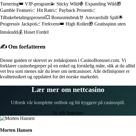
Turnering
👑
VIP-program
💫
Sticky Wild
🍇
Expanding Wild
🎁
Gamble Feature
📈
Hit Rate
📈
Payback Prosent
📈
Tilbakebetalingsprosent
💥
Bonusmisbruk
🤘
Ansvarsfullt Spill
🌟
Progressiv Jackpot
📈
Frekvens
👑
High Roller
🎁
Gratisspinn uten
Innskudd
💰
Huset Fordel
✍️ Om forfatteren
Denne guiden er skrevet av redaksjonen i CasinoBonuser.com. Vi
forklarer casinobegreper på en enkel og forståelig måte, slik at du alltid
vet hva som menes når du leser om nettcasinoer. Alle definisjoner er
kvalitetssikret og oppdatert for det norske markedet.
Lær mer om nettcasino
Utforsk vår komplette ordbok og bli tryggere på casinospill.
Se alle begreper
Morten Hansen