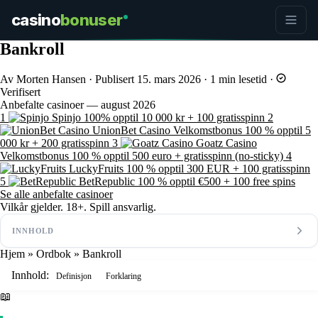
\n
\n
\n
casino
bonuser
Hjem
›
Guider
›
Bankroll
Bankroll
Av Morten Hansen
·
Publisert
15. mars 2026
·
1 min lesetid
·
Verifisert
Anbefalte casinoer — august 2026
1
Spinjo
100% opptil 10 000 kr + 100 gratisspinn
2
UnionBet Casino
Velkomstbonus 100 % opptil 5
000 kr + 200 gratisspinn
3
Goatz Casino
Velkomstbonus 100 % opptil 500 euro + gratisspinn (no-sticky)
4
LuckyFruits
100 % opptil 300 EUR + 100 gratisspinn
5
BetRepublic
100 % opptil €500 + 100 free spins
Se alle anbefalte casinoer
Vilkår gjelder. 18+. Spill ansvarlig.
INNHOLD
Hjem
»
Ordbok
»
Bankroll
Innhold:
Definisjon
Forklaring
📖