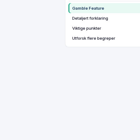
Gamble Feature
Detaljert forklaring
Viktige punkter
Utforsk flere begreper