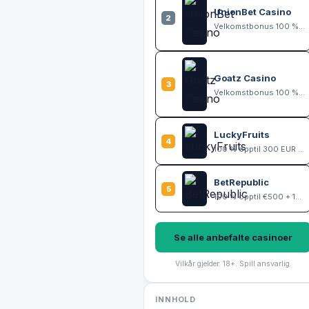
UnionBet Casino
2
Velkomstbonus 100 % opptil 5 000 kr + 200 gratisspinn
Goatz Casino
3
Velkomstbonus 100 % opptil 500 euro + gratisspinn (no-sticky)
LuckyFruits
4
100 % opptil 300 EUR + 100 gratisspinn
BetRepublic
5
100 % opptil €500 + 100 free spins
Se alle anbefalte casinoer
Vilkår gjelder. 18+. Spill ansvarlig.
INNHOLD