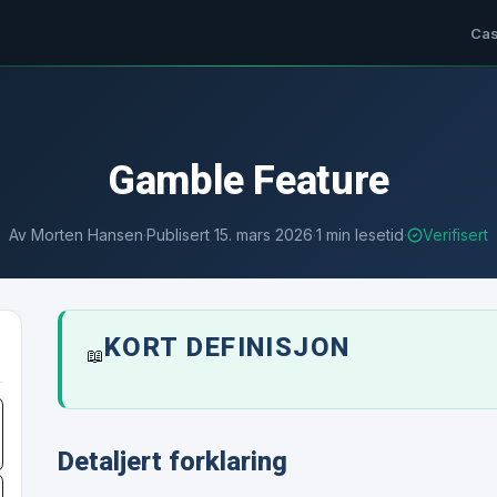
Cas
Gamble Feature
Av Morten Hansen
·
Publisert
15. mars 2026
·
1 min lesetid
·
Verifisert
KORT DEFINISJON
📖
Detaljert forklaring