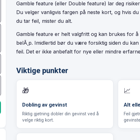
Gamble feature (eller Double feature) lar deg risike
Du velger vanligvis fargen på neste kort, og hvis du 
du tar feil, mister du alt.
Gamble feature er helt valgfritt og kan brukes for å 
belÃ¸p. Imidlertid bør du være forsiktig siden du kan
feil. Det er ikke anbefalt for nye eller mindre erfarne
Viktige punkter
🎁
📈
Dobling av gevinst
Alt ell
Riktig gjetning dobler din gevinst ved å
Feil gje
velge riktig kort.
gevinst