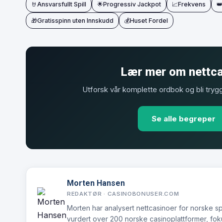
🤘
🌟
📈

Ansvarsfullt Spill
Progressiv Jackpot
Frekvens
🎁
💰
Gratisspinn uten Innskudd
Huset Fordel
Lær mer om nettc
Utforsk vår komplette ordbok og bli trygg
Se alle begreper
Morten Hansen
REDAKTØR · CASINOBONUSER.COM
Morten har analysert nettcasinoer for norske sp
vurdert over 200 norske casinoplattformer, fokus