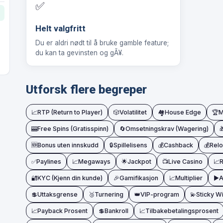
✅
Helt valgfritt
Du er aldri nødt til å bruke gamble feature;
du kan ta gevinsten og gÃ¥.
Utforsk flere begreper
📈
🎲
🏘️
🏆
RTP (Return to Player)
Volatilitet
House Edge
M
🎰
🔄

Free Spins (Gratisspinn)
Omsetningskrav (Wagering)
🆕
🔒
💰
💰
Bonus uten innskudd
Spillelisens
Cashback
Rel
✅
📈
🌟
📺
📈
Paylines
Megaways
Jackpot
Live Casino
R
🔐
🎉
📈
▶
KYC (Kjenn din kunde)
Gamifikasjon
Multiplier
A
💲
🥉
👑
💫
Uttaksgrense
Turnering
VIP-program
Sticky Wi
📈
💲
📈
Payback Prosent
Bankroll
Tilbakebetalingsprosent