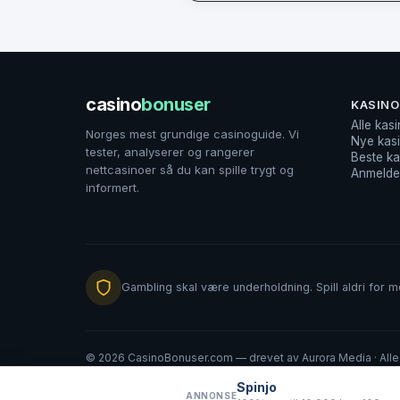
casino
bonuser
KASINO
Alle kas
Norges mest grundige casinoguide. Vi
Nye kas
tester, analyserer og rangerer
Beste ka
nettcasinoer så du kan spille trygt og
Anmelde
informert.
Gambling skal være underholdning. Spill aldri for m
© 2026 CasinoBonuser.com — drevet av Aurora Media · Alle r
Spinjo
ANNONSE