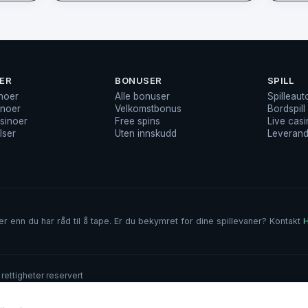
ER
BONUSER
SPILL
inoer
Alle bonuser
Spilleau
inoer
Velkomstbonus
Bordspill
sinoer
Free spins
Live cas
lser
Uten innskudd
Leverand
er enn du har råd til å tape. Er du bekymret for dine spillevaner? Kontakt
H
ettigheter reservert