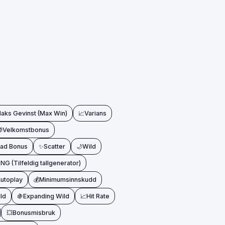
📈
aks Gevinst (Max Win)
Varians

Velkomstbonus
✨
🌙
oad Bonus
Scatter
Wild
NG (Tilfeldig tallgenerator)
💰
utoplay
Minimumsinnskudd
🍇
📈
ld
Expanding Wild
Hit Rate
💥
Bonusmisbruk