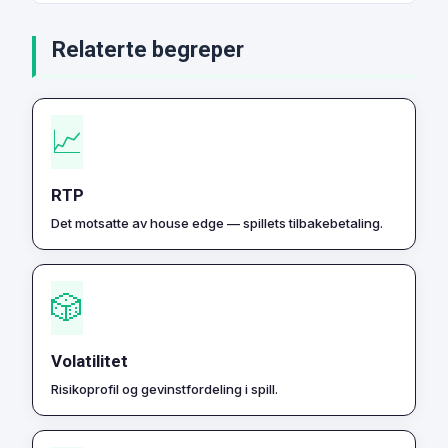
Relaterte begreper
📈
RTP
Det motsatte av house edge — spillets tilbakebetaling.
🎲
Volatilitet
Risikoprofil og gevinstfordeling i spill.