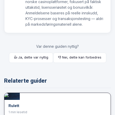
norske casinoplattformer, fokusert på faktisk
uttakstid, lisensseriøsitet og bonusvilkår.
Anmeldelsene baseres på reelle innskudd,
KYC-prosesser og transaksjonstesting — aldri
på markedsføringsmateriell alene.
Var denne guiden nyttig?
👍 Ja, dette var nyttig
👎 Nei, dette kan forbedres
Relaterte guider
Rulett
1 min lesetid