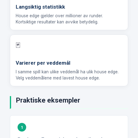
Langsiktig statistikk
House edge gjelder over millioner av runder.
Kortsiktige resultater kan avvike betydelig.
🃏
Varierer per veddemål
I samme spill kan ulike veddemål ha ulik house edge.
Velg veddemålene med lavest house edge.
Praktiske eksempler
1