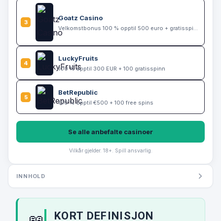
Goatz Casino
3
Velkomstbonus 100 % opptil 500 euro + gratisspinn (no-sticky)
LuckyFruits
4
100 % opptil 300 EUR + 100 gratisspinn
BetRepublic
5
100 % opptil €500 + 100 free spins
Se alle anbefalte casinoer
Vilkår gjelder. 18+. Spill ansvarlig.
INNHOLD
KORT DEFINISJON
📖