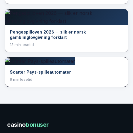
Pengespilloven 2026 — slik er norsk
gamblinglovgivning forklart
13 min lesetid
Scatter Pays-spilleautomater
9 min lesetid
casino
bonuser