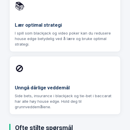
📚
Lær optimal strategi
I spill som blackjack og video poker kan du redusere
house edge betydelig ved å lære og bruke optimal
strategi.
🚫
Unngå dårlige veddemål
Side bets, insurance i blackjack og tie-bet i baccarat
har alle høy house edge. Hold deg til
grunnveddemålene.
Ofte stilte spørsmål