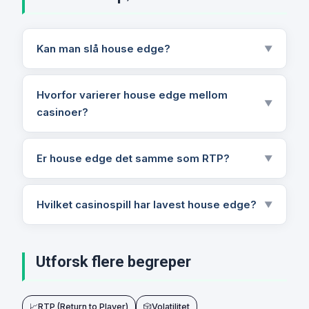
Kan man slå house edge?
▼
Hvorfor varierer house edge mellom
▼
casinoer?
Er house edge det samme som RTP?
▼
Hvilket casinospill har lavest house edge?
▼
Utforsk flere begreper
📈
🎲
RTP (Return to Player)
Volatilitet