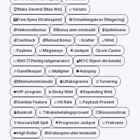
🏆
📈
Maks Gevinst (Max Win)
Varians
🎰
🔄
Free Spins (Gratisspinn)
Omsetningskrav (Wagering)
🎁
🆕
🔒
Velkomstbonus
Bonus uten innskudd
Spillelisens
💰
💰
✨
🌙
Cashback
Reload Bonus
Scatter
Wild
✅
📈
🌟
📺
Paylines
Megaways
Jackpot
Live Casino
📈
🔐
RNG (Tilfeldig tallgenerator)
KYC (Kjenn din kunde)
🎉
📈
▶
Gamifikasjon
Multiplier
Autoplay
💰
💲
🥉
Minimumsinnskudd
Uttaksgrense
Turnering
👑
💫
🍇
VIP-program
Sticky Wild
Expanding Wild
🎁
📈
📈
Gamble Feature
Hit Rate
Payback Prosent
💲
📈
💥
Bankroll
Tilbakebetalingsprosent
Bonusmisbruk
🤘
🌟
📈
Ansvarsfullt Spill
Progressiv Jackpot
Frekvens
👑
🎁
High Roller
Gratisspinn uten Innskudd