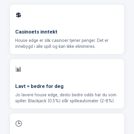
💲
Casinoets inntekt
House edge er slik casinoer tjener penger. Det er
innebygd i alle spill og kan ikke elimineres.
📊
Lavt = bedre for deg
Jo lavere house edge, desto bedre odds har du som
spiller. Blackjack (0.5%) slår spilleautomater (2-8%).
🕒