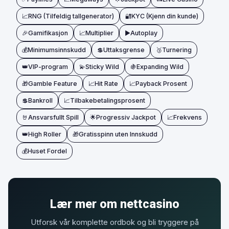
📈
🔐
RNG (Tilfeldig tallgenerator)
KYC (Kjenn din kunde)
🎉
📈
▶
Gamifikasjon
Multiplier
Autoplay
💰
💲
🥉
Minimumsinnskudd
Uttaksgrense
Turnering
👑
💫
🍇
VIP-program
Sticky Wild
Expanding Wild
🎁
📈
📈
Gamble Feature
Hit Rate
Payback Prosent
💲
📈
Bankroll
Tilbakebetalingsprosent
🤘
🌟
📈
Ansvarsfullt Spill
Progressiv Jackpot
Frekvens
👑
🎁
High Roller
Gratisspinn uten Innskudd
💰
Huset Fordel
Lær mer om nettcasino
Utforsk vår komplette ordbok og bli tryggere på