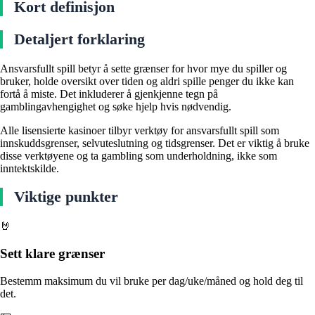
Kort definisjon
Detaljert forklaring
Ansvarsfullt spill betyr å sette grænser for hvor mye du spiller og
bruker, holde oversikt over tiden og aldri spille penger du ikke kan
fortå å miste. Det inkluderer å gjenkjenne tegn på
gamblingavhengighet og søke hjelp hvis nødvendig.
Alle lisensierte kasinoer tilbyr verktøy for ansvarsfullt spill som
innskuddsgrenser, selvuteslutning og tidsgrenser. Det er viktig å bruke
disse verktøyene og ta gambling som underholdning, ikke som
inntektskilde.
Viktige punkter
🤘
Sett klare grænser
Bestemm maksimum du vil bruke per dag/uke/måned og hold deg til
det.