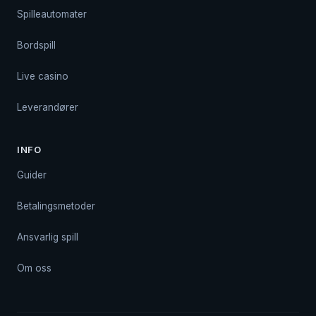
Spilleautomater
Bordspill
Live casino
Leverandører
INFO
Guider
Betalingsmetoder
Ansvarlig spill
Om oss