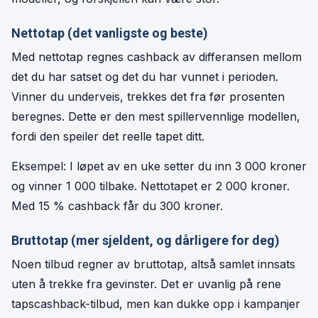
Nettotap (det vanligste og beste)
Med nettotap regnes cashback av differansen mellom
det du har satset og det du har vunnet i perioden.
Vinner du underveis, trekkes det fra før prosenten
beregnes. Dette er den mest spillervennlige modellen,
fordi den speiler det reelle tapet ditt.
Eksempel: I løpet av en uke setter du inn 3 000 kroner
og vinner 1 000 tilbake. Nettotapet er 2 000 kroner.
Med 15 % cashback får du 300 kroner.
Bruttotap (mer sjeldent, og dårligere for deg)
Noen tilbud regner av bruttotap, altså samlet innsats
uten å trekke fra gevinster. Det er uvanlig på rene
tapscashback-tilbud, men kan dukke opp i kampanjer