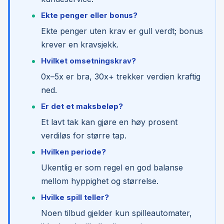
Ekte penger eller bonus?
Ekte penger uten krav er gull verdt; bonus
krever en kravsjekk.
Hvilket omsetningskrav?
0x–5x er bra, 30x+ trekker verdien kraftig
ned.
Er det et maksbeløp?
Et lavt tak kan gjøre en høy prosent
verdiløs for større tap.
Hvilken periode?
Ukentlig er som regel en god balanse
mellom hyppighet og størrelse.
Hvilke spill teller?
Noen tilbud gjelder kun spilleautomater,