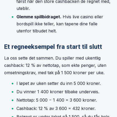
først når den store cashbacken de regnet med,
uteblir.
Glemme spillbidraget.
Hvis live casino eller
bordspill ikke teller, kan tapene dine falle
utenfor tilbudet helt.
Et regneeksempel fra start til slutt
La oss sette det sammen. Du spiller med ukentlig
cashback: 12 % av nettotap, som ekte penger, uten
omsetningskrav, med tak på 1 500 kroner per uke.
I løpet av uken setter du inn 5 000 kroner.
Du vinner 1 400 kroner tilbake underveis.
Nettotap: 5 000 − 1 400 = 3 600 kroner.
Cashback: 12 % av 3 600 = 432 kroner.
Beløpet er under taket på 1 500, så du får hele