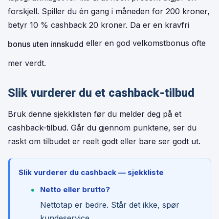
forskjell. Spiller du én gang i måneden for 200 kroner,
betyr 10 % cashback 20 kroner. Da er en kravfri
eller en god velkomstbonus ofte
bonus uten innskudd
mer verdt.
Slik vurderer du et cashback-tilbud
Bruk denne sjekklisten før du melder deg på et
cashback-tilbud. Går du gjennom punktene, ser du
raskt om tilbudet er reelt godt eller bare ser godt ut.
Slik vurderer du cashback — sjekkliste
Netto eller brutto?
Nettotap er bedre. Står det ikke, spør
kundeservice.