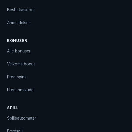
Beste kasinoer
Anmeldelser
BONUSER
Alle bonuser
Velkomstbonus
Free spins
Uten innskudd
SPILL
Spilleautomater
Bordspill