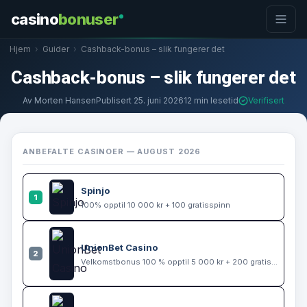
casino
bonuser
Hjem
›
Guider
›
Cashback-bonus – slik fungerer det
Cashback-bonus – slik fungerer det
Av Morten Hansen
Publisert
25. juni 2026
12 min lesetid
Verifisert
ANBEFALTE CASINOER — AUGUST 2026
Spinjo
1
100% opptil 10 000 kr + 100 gratisspinn
UnionBet Casino
2
Velkomstbonus 100 % opptil 5 000 kr + 200 gratisspinn