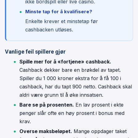
ikke bordspill eller live casino.
Minste tap for å kvalifisere?
Enkelte krever et minstetap før
cashbacken utløses.
Vanlige feil spillere gjør
Spille mer for å «fortjene» cashback.
Cashback dekker bare en brøkdel av tapet.
Spiller du 1 000 kroner ekstra for å få 100 i
cashback, har du tapt 900 netto. Cashback skal
aldri være grunn til å øke innsatsen.
Bare se på prosenten.
En lav prosent i ekte
penger slår ofte en høy prosent i bonus med
krav.
Overse maksbeløpet.
Mange oppdager taket