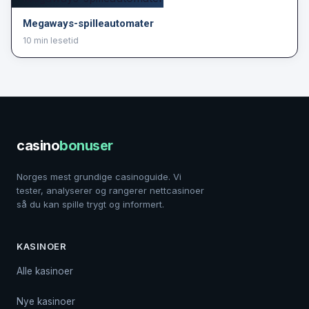
Megaways-spilleautomater
10 min lesetid
casino
bonuser
Norges mest grundige casinoguide. Vi
tester, analyserer og rangerer nettcasinoer
så du kan spille trygt og informert.
KASINOER
Alle kasinoer
Nye kasinoer