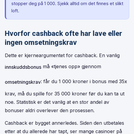
stopper deg på 1 000. Sjekk alltid om det finnes et slikt
loft.
Hvorfor cashback ofte har lave eller
ingen omsetningskrav
Dette er kjerneargumentet for cashback. En vanlig
må «tjenes opp» gjennom
innskuddsbonus
: får du 1 000 kroner i bonus med 35x
omsetningskrav
krav, må du spille for 35 000 kroner før du kan ta ut
noe. Statistisk er det vanlig at en stor andel av
bonuser aldri overlever den prosessen.
Cashback er bygget annerledes. Siden den utbetales
etter at du allerede har tapt, ser mange casinoer på