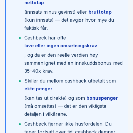
nettotap
(innsats minus gevinst) eller
bruttotap
(kun innsats) — det avgjør hvor mye du
faktisk får.
Cashback har ofte
lave eller ingen omsetningskrav
, og da er den reelle verdien høy
sammenlignet med en innskuddsbonus med
35–40x krav.
Skiller du mellom cashback utbetalt som
ekte penger
(kan tas ut direkte) og som
bonuspenger
(må omsettes) — det er den viktigste
detaljen i vilkårene.
Cashback fjerner ikke husfordelen. Du
taper fortsatt over tid; cashback demper