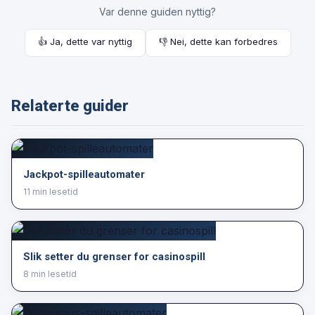
Var denne guiden nyttig?
👍 Ja, dette var nyttig
👎 Nei, dette kan forbedres
Relaterte guider
Jackpot-spilleautomater
11 min lesetid
Slik setter du grenser for casinospill
8 min lesetid