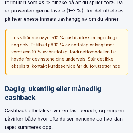
formulert som «X % tilbake på alt du spiller for». Da
er prosenten gjerne lavere (1–3 %), for det utbetales
på hver eneste innsats uavhengig av om du vinner.
Les vilkårene nøye: «10 % cashback» sier ingenting i
seg selv. Et tilbud på 10 % av nettotap er langt mer
verdt enn 10 % av bruttotap, fordi nettomodellen tar
høyde for gevinstene dine underveis. Står det ikke
eksplisitt, kontakt kundeservice før du forutsetter noe.
Daglig, ukentlig eller månedlig
cashback
Cashback utbetales over en fast periode, og lengden
påvirker både hvor ofte du ser pengene og hvordan
tapet summeres opp.