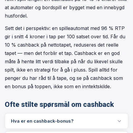
at automater og bordspill er bygget med en innebygd
husfordel.
Sett det i perspektiv: en spilleautomat med 96 % RTP
gir i snitt 4 kroner i tap per 100 satset over tid. Får du
10 % cashback på nettotapet, reduseres det reelle
tapet — men det forblir et tap. Cashback er en god
måte å hente litt verdi tilbake på når du likevel skulle
spilt, ikke en strategi for å gå i pluss. Spill alltid for
penger du har råd til å tape, og se på cashback som
en bonus på toppen, ikke som en inntektskilde.
Ofte stilte spørsmål om cashback
Hva er en cashback-bonus?