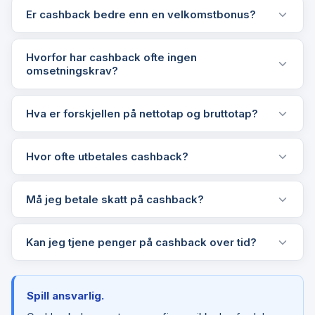
Er cashback bedre enn en velkomstbonus?
Hvorfor har cashback ofte ingen
omsetningskrav?
Hva er forskjellen på nettotap og bruttotap?
Hvor ofte utbetales cashback?
Må jeg betale skatt på cashback?
Kan jeg tjene penger på cashback over tid?
Spill ansvarlig.