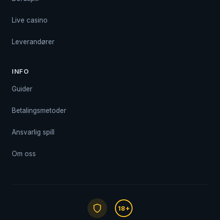
Live casino
Leverandører
INFO
Guider
Betalingsmetoder
Ansvarlig spill
Om oss
18+