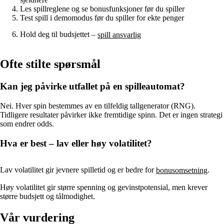
Les spillreglene og se bonusfunksjoner før du spiller
Test spill i demomodus før du spiller for ekte penger
Hold deg til budsjettet –
spill ansvarlig
Ofte stilte spørsmål
Kan jeg påvirke utfallet på en spilleautomat?
Nei. Hver spin bestemmes av en tilfeldig tallgenerator (RNG).
Tidligere resultater påvirker ikke fremtidige spinn. Det er ingen strategi
som endrer odds.
Hva er best – lav eller høy volatilitet?
Lav volatilitet gir jevnere spilletid og er bedre for
.
bonusomsetning
Høy volatilitet gir større spenning og gevinstpotensial, men krever
større budsjett og tålmodighet.
Vår vurdering