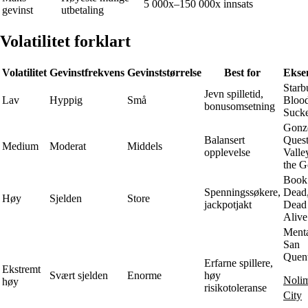
5 000x–150 000x innsats
gevinst
utbetaling
Volatilitet forklart
Volatilitet
Gevinstfrekvens
Gevinststørrelse
Best for
Ekse
Starbu
Jevn spilletid,
Lav
Hyppig
Små
Bloo
bonusomsetning
Sucke
Gonz
Balansert
Quest
Medium
Moderat
Middels
opplevelse
Valle
the G
Book
Spenningssøkere,
Dead
Høy
Sjelden
Store
jackpotjakt
Dead
Alive
Menta
San
Quent
Erfarne spillere,
Ekstremt
Svært sjelden
Enorme
høy
Nolim
høy
risikotoleranse
City