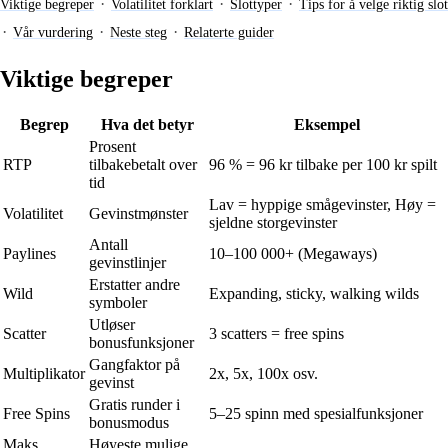
·
·
·
Viktige begreper
Volatilitet forklart
Slottyper
Tips for å velge riktig slot
·
·
·
Vår vurdering
Neste steg
Relaterte guider
Viktige begreper
Begrep
Hva det betyr
Eksempel
Prosent
RTP
tilbakebetalt over
96 % = 96 kr tilbake per 100 kr spilt
tid
Lav = hyppige smågevinster, Høy =
Volatilitet
Gevinstmønster
sjeldne storgevinster
Antall
Paylines
10–100 000+ (Megaways)
gevinstlinjer
Erstatter andre
Wild
Expanding, sticky, walking wilds
symboler
Utløser
Scatter
3 scatters = free spins
bonusfunksjoner
Gangfaktor på
Multiplikator
2x, 5x, 100x osv.
gevinst
Gratis runder i
Free Spins
5–25 spinn med spesialfunksjoner
bonusmodus
Maks
Høyeste mulige