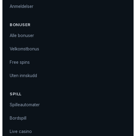
Anmeldelser
BONUSER
Alle bonuser
Velkomstbonus
Free spins
Uten innskudd
SPILL
Spilleautomater
Bordspill
Live casino