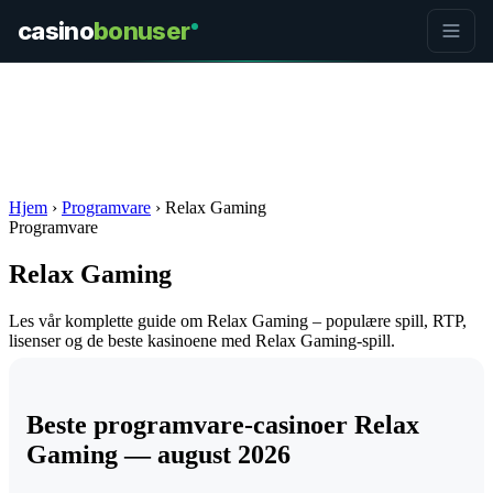
casino
bonuser
Hjem
›
Programvare
›
Relax Gaming
Programvare
Relax Gaming
Les vår komplette guide om Relax Gaming – populære spill, RTP,
lisenser og de beste kasinoene med Relax Gaming-spill.
224 casinoer
Beste programvare-casinoer Relax
Gaming — august 2026