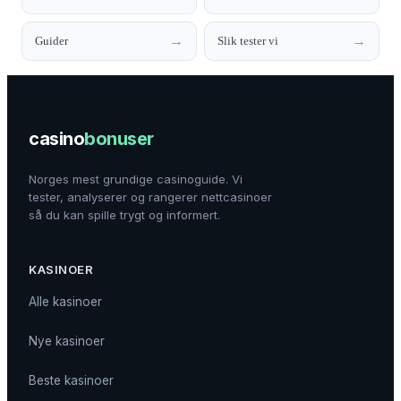
→
→
Guider
Slik tester vi
casino
bonuser
Norges mest grundige casinoguide. Vi
tester, analyserer og rangerer nettcasinoer
så du kan spille trygt og informert.
KASINOER
Alle kasinoer
Nye kasinoer
Beste kasinoer