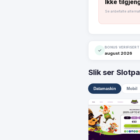
Ikke tilgjen
Se anbefalte alternat
BONUS VERIFISERT
✓
august 2026
Slik ser Slotp
Datamaskin
Mobil