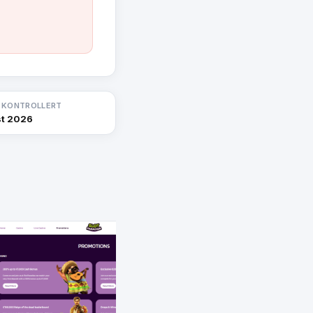
S KONTROLLERT
t 2026