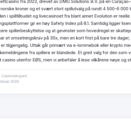
nettcasino fra 2023, drevet av DMG Solutions B.V. på en Curaçao-
r norske kroner og et svært stort spillutvalg på rundt 4 500-6 000 t
n i spilltilbudet og livecasinoet fra blant annet Evolution er reelle
gsplattformer gir en høy Safety Index på 8.1. Samtidig ligger lise
re spillerbeskyttelse og at gevinster som hovedregel er skattepl
r et omsetningskrav på 30x, men en kort frist på bare tre dager,
 er tilgjengelig. Uttak går primært via e-lommebok eller krypto med
akemeldingene fra spillere er blandede. Et greit valg for den som v
casino utenfor EØS, men vi anbefaler å lese vilkårene nøye og sta
· Casinoekspert
ebruar 2026