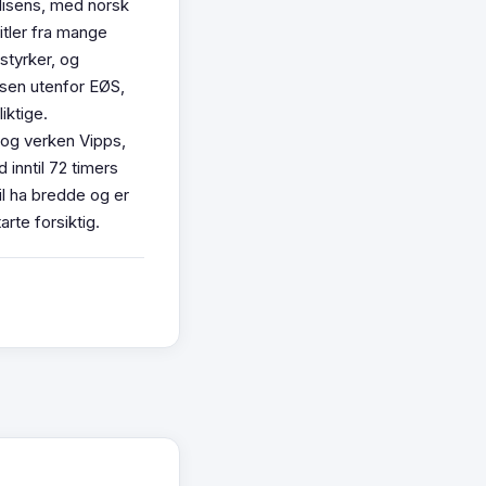
lisens, med norsk
itler fra mange
 styrker, og
nsen utenfor EØS,
iktige.
 og verken Vipps,
 inntil 72 timers
il ha bredde og er
rte forsiktig.