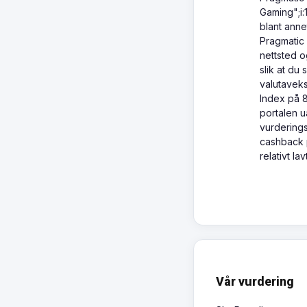
Gaming";i:1
blant anne
Pragmatic 
nettsted o
slik at du 
valutaveks
Index på 
portalen 
vurderings
cashback p
relativt l
Vår vurdering