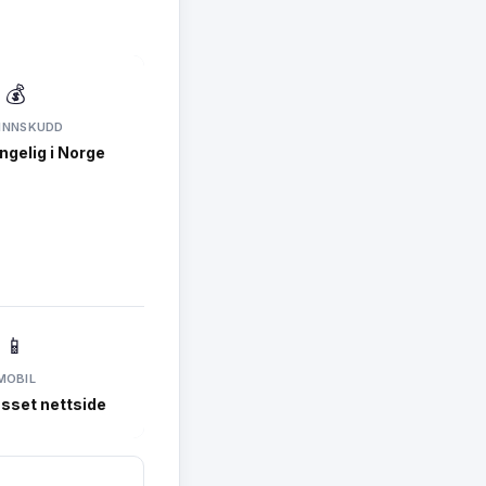
💰
 INNSKUDD
engelig i Norge
📱
MOBIL
asset nettside