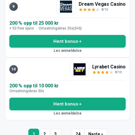
Dream Vegas Casino
9
8/10
200 % opp til 25 000 kr
+ 50 free spins · Omsetningskrav 35x(d+b)
Hent bonus
Les anmeldelse
Lyrabet Casino
10
8/10
200 % opp til 10 000 kr
Omsetningskrav 30x
Hent bonus
Les anmeldelse
1
2
3
…
24
Neste »