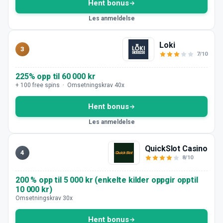
Hent bonus
Les anmeldelse
Loki
3
7/10
225% opp til 60 000 kr
+ 100 free spins · Omsetningskrav 40x
Hent bonus
Les anmeldelse
QuickSlot Casino
4
8/10
200 % opp til 5 000 kr (enkelte kilder oppgir opptil
10 000 kr)
Omsetningskrav 30x
Hent bonus