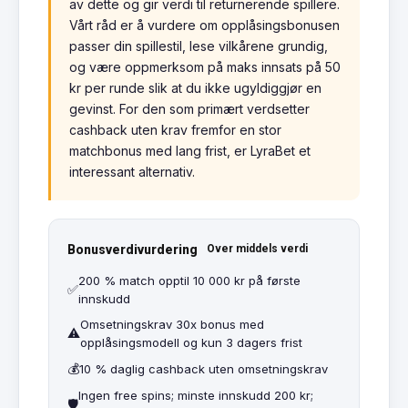
av dette og gir verdi til returnerende spillere.
Vårt råd er å vurdere om opplåsingsbonusen
passer din spillestil, lese vilkårene grundig,
og være oppmerksom på maks innsats på 50
kr per runde slik at du ikke ugyldiggjør en
gevinst. For den som primært verdsetter
cashback uten krav fremfor en stor
matchbonus med lang frist, er LyraBet et
interessant alternativ.
Bonusverdivurdering
Over middels verdi
200 % match opptil 10 000 kr på første
✅
innskudd
Omsetningskrav 30x bonus med
⚠️
opplåsingsmodell og kun 3 dagers frist
💰
10 % daglig cashback uten omsetningskrav
Ingen free spins; minste innskudd 200 kr;
🛡️