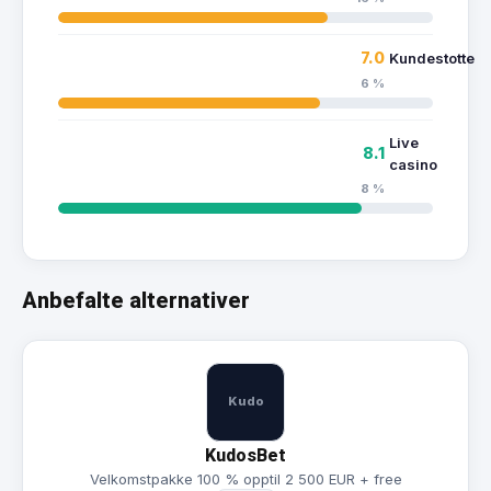
7.0
Kundestotte
6 %
Live
8.1
casino
8 %
Anbefalte alternativer
Kudo
KudosBet
Velkomstpakke 100 % opptil 2 500 EUR + free