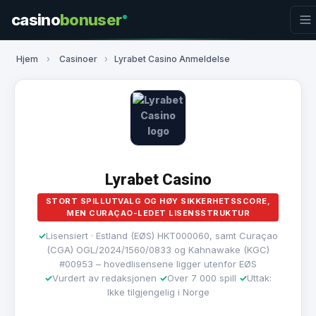
casino
bonuser
Hjem
›
Casinoer
›
Lyrabet Casino Anmeldelse
Lyrabet Casino
STORT SPILLUTVALG OG HØY SIKKERHETSSCORE,
MEN CURAÇAO-LEDET LISENSSTRUKTUR
Lisensiert · Estland (EØS) HKT000060, samt Curaçao
(CGA) OGL/2024/1560/0833 og Kahnawake (KGC)
#00953 – hovedlisensene ligger utenfor EØS
Vurdert av redaksjonen
Over 7 000 spill
Uttak:
Ikke tilgjengelig i Norge