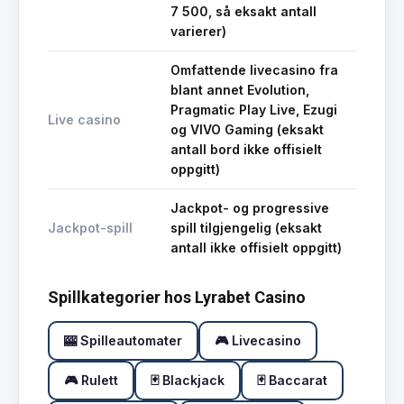
7 500, så eksakt antall
varierer)
Omfattende livecasino fra
blant annet Evolution,
Pragmatic Play Live, Ezugi
Live casino
og VIVO Gaming (eksakt
antall bord ikke offisielt
oppgitt)
Jackpot- og progressive
Jackpot-spill
spill tilgjengelig (eksakt
antall ikke offisielt oppgitt)
Spillkategorier hos Lyrabet Casino
🎰 Spilleautomater
🎮 Livecasino
🎮 Rulett
🃏 Blackjack
🃏 Baccarat