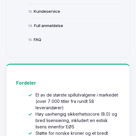
Kundeservice
13.
Full anmeldelse
14.
FAQ
15.
Fordeler
Et av de største spillutvalgene i markedet
(over 7 000 titler fra rundt 58
leverandører)
Høy uavhengig sikkerhetsscore (8.0) og
bred lisensiering, inkludert en estisk
lisens innenfor EØS
Støtte for norske kroner og et bredt