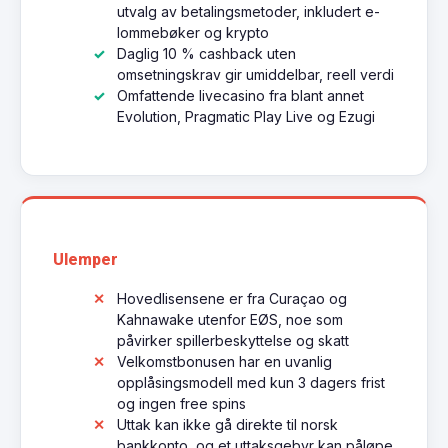
utvalg av betalingsmetoder, inkludert e-
lommebøker og krypto
Daglig 10 % cashback uten
omsetningskrav gir umiddelbar, reell verdi
Omfattende livecasino fra blant annet
Evolution, Pragmatic Play Live og Ezugi
Ulemper
Hovedlisensene er fra Curaçao og
Kahnawake utenfor EØS, noe som
påvirker spillerbeskyttelse og skatt
Velkomstbonusen har en uvanlig
opplåsingsmodell med kun 3 dagers frist
og ingen free spins
Uttak kan ikke gå direkte til norsk
bankkonto, og et uttaksgebyr kan påløpe