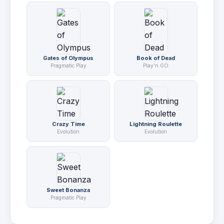
Gates of Olympus
Book of Dead
Pragmatic Play
Play'n GO
Crazy Time
Lightning Roulette
Evolution
Evolution
Sweet Bonanza
Pragmatic Play