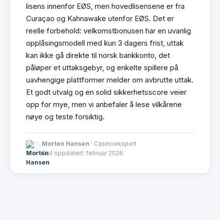
lisens innenfor EØS, men hovedlisensene er fra
Curaçao og Kahnawake utenfor EØS. Det er
reelle forbehold: velkomstbonusen har en uvanlig
opplåsingsmodell med kun 3 dagers frist, uttak
kan ikke gå direkte til norsk bankkonto, det
påløper et uttaksgebyr, og enkelte spillere på
uavhengige plattformer melder om avbrutte uttak.
Et godt utvalg og en solid sikkerhetsscore veier
opp for mye, men vi anbefaler å lese vilkårene
nøye og teste forsiktig.
Morten Hansen
· Casinoekspert
Sist oppdatert: februar 2026