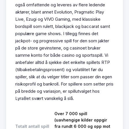
også omfattende og leveres av flere ledende
aktører, blant annet Evolution, Pragmatic Play
Live, Ezugi og VIVO Gaming, med klassiske
bordspill som rulett, blackjack og baccarat samt
populære game shows. I tillegg finnes det
jackpot- og progressive spill for den som jakter
på de store gevinstene, og casinoet bruker
samme konto for både casino og sportsspill. Vi
anbefaler alltid å sjekke det enkelte spillets RTP
(tilbakebetalingsprosent) og volatilitet før du
spiller, slik at du velger titler som passer din egen
risikoprofil og bankroll. For spillere som setter pris
på bredde og variasjon, er spillutvalget hos
LyraBet svært vanskelig å slå.
Over 7 000 spill
(uavhengige kilder oppgir
Totalt antall spill
fra rundt 6 000 og opp mot