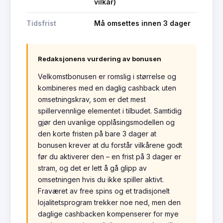
vilkår)
Tidsfrist
Må omsettes innen 3 dager
Redaksjonens vurdering av bonusen
Velkomstbonusen er romslig i størrelse og
kombineres med en daglig cashback uten
omsetningskrav, som er det mest
spillervennlige elementet i tilbudet. Samtidig
gjør den uvanlige opplåsingsmodellen og
den korte fristen på bare 3 dager at
bonusen krever at du forstår vilkårene godt
før du aktiverer den – en frist på 3 dager er
stram, og det er lett å gå glipp av
omsetningen hvis du ikke spiller aktivt.
Fraværet av free spins og et tradisjonelt
lojalitetsprogram trekker noe ned, men den
daglige cashbacken kompenserer for mye