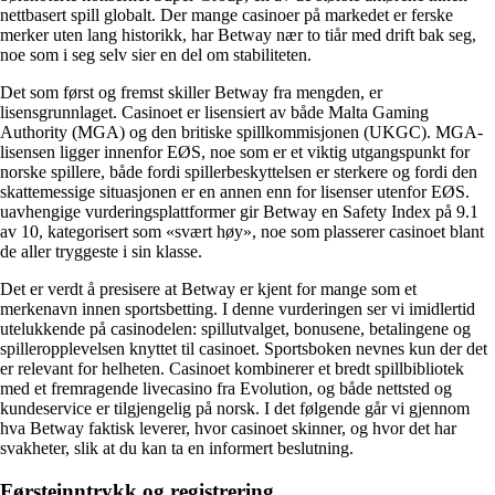
nettbasert spill globalt. Der mange casinoer på markedet er ferske
merker uten lang historikk, har Betway nær to tiår med drift bak seg,
noe som i seg selv sier en del om stabiliteten.
Det som først og fremst skiller Betway fra mengden, er
lisensgrunnlaget. Casinoet er lisensiert av både Malta Gaming
Authority (MGA) og den britiske spillkommisjonen (UKGC). MGA-
lisensen ligger innenfor EØS, noe som er et viktig utgangspunkt for
norske spillere, både fordi spillerbeskyttelsen er sterkere og fordi den
skattemessige situasjonen er en annen enn for lisenser utenfor EØS.
uavhengige vurderingsplattformer gir Betway en Safety Index på 9.1
av 10, kategorisert som «svært høy», noe som plasserer casinoet blant
de aller tryggeste i sin klasse.
Det er verdt å presisere at Betway er kjent for mange som et
merkenavn innen sportsbetting. I denne vurderingen ser vi imidlertid
utelukkende på casinodelen: spillutvalget, bonusene, betalingene og
spilleropplevelsen knyttet til casinoet. Sportsboken nevnes kun der det
er relevant for helheten. Casinoet kombinerer et bredt spillbibliotek
med et fremragende livecasino fra Evolution, og både nettsted og
kundeservice er tilgjengelig på norsk. I det følgende går vi gjennom
hva Betway faktisk leverer, hvor casinoet skinner, og hvor det har
svakheter, slik at du kan ta en informert beslutning.
Førsteinntrykk og registrering