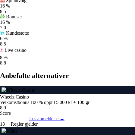
🎰
Spillutvalg
16 %
8.5
🎁
Bonuser
16 %
7.0
💬
Kundestotte
6 %
8.5
🃏
Live casino
8 %
8.8
Anbefalte alternativer
Wheelz Casino
Velkomstbonus 100 % opptil 5 000 kr + 100 gr
8.9
Score
Hent bonus →
Les anmeldelse →
18+ | Regler gjelder