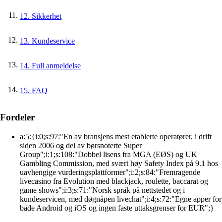
12.
Sikkerhet
13.
Kundeservice
14.
Full anmeldelse
15.
FAQ
Fordeler
a:5:{i:0;s:97:"En av bransjens mest etablerte operatører, i drift
siden 2006 og del av børsnoterte Super
Group";i:1;s:108:"Dobbel lisens fra MGA (EØS) og UK
Gambling Commission, med svært høy Safety Index på 9.1 hos
uavhengige vurderingsplattformer";i:2;s:84:"Fremragende
livecasino fra Evolution med blackjack, roulette, baccarat og
game shows";i:3;s:71:"Norsk språk på nettstedet og i
kundeservicen, med døgnåpen livechat";i:4;s:72:"Egne apper for
både Android og iOS og ingen faste uttaksgrenser for EUR";}