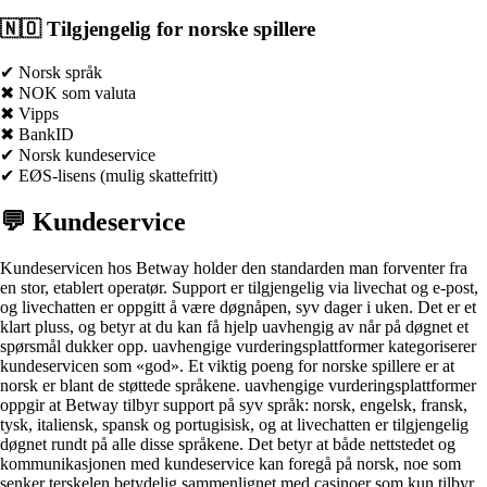
🇳🇴 Tilgjengelig for norske spillere
✔
Norsk språk
✖
NOK som valuta
✖
Vipps
✖
BankID
✔
Norsk kundeservice
✔
EØS-lisens (mulig skattefritt)
💬
Kundeservice
Kundeservicen hos Betway holder den standarden man forventer fra
en stor, etablert operatør. Support er tilgjengelig via livechat og e-post,
og livechatten er oppgitt å være døgnåpen, syv dager i uken. Det er et
klart pluss, og betyr at du kan få hjelp uavhengig av når på døgnet et
spørsmål dukker opp. uavhengige vurderingsplattformer kategoriserer
kundeservicen som «god». Et viktig poeng for norske spillere er at
norsk er blant de støttede språkene. uavhengige vurderingsplattformer
oppgir at Betway tilbyr support på syv språk: norsk, engelsk, fransk,
tysk, italiensk, spansk og portugisisk, og at livechatten er tilgjengelig
døgnet rundt på alle disse språkene. Det betyr at både nettstedet og
kommunikasjonen med kundeservice kan foregå på norsk, noe som
senker terskelen betydelig sammenlignet med casinoer som kun tilbyr