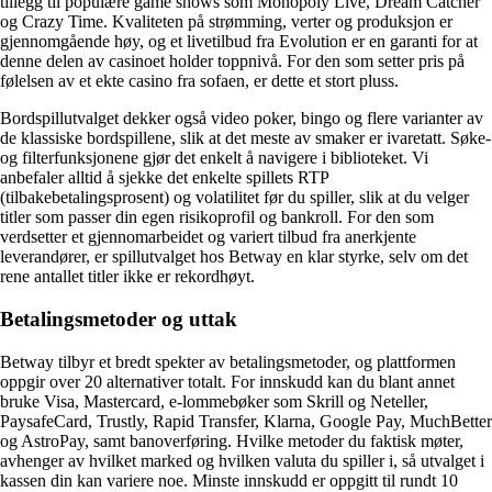
tillegg til populære game shows som Monopoly Live, Dream Catcher
og Crazy Time. Kvaliteten på strømming, verter og produksjon er
gjennomgående høy, og et livetilbud fra Evolution er en garanti for at
denne delen av casinoet holder toppnivå. For den som setter pris på
følelsen av et ekte casino fra sofaen, er dette et stort pluss.
Bordspillutvalget dekker også video poker, bingo og flere varianter av
de klassiske bordspillene, slik at det meste av smaker er ivaretatt. Søke-
og filterfunksjonene gjør det enkelt å navigere i biblioteket. Vi
anbefaler alltid å sjekke det enkelte spillets RTP
(tilbakebetalingsprosent) og volatilitet før du spiller, slik at du velger
titler som passer din egen risikoprofil og bankroll. For den som
verdsetter et gjennomarbeidet og variert tilbud fra anerkjente
leverandører, er spillutvalget hos Betway en klar styrke, selv om det
rene antallet titler ikke er rekordhøyt.
Betalingsmetoder og uttak
Betway tilbyr et bredt spekter av betalingsmetoder, og plattformen
oppgir over 20 alternativer totalt. For innskudd kan du blant annet
bruke Visa, Mastercard, e-lommebøker som Skrill og Neteller,
PaysafeCard, Trustly, Rapid Transfer, Klarna, Google Pay, MuchBetter
og AstroPay, samt banoverføring. Hvilke metoder du faktisk møter,
avhenger av hvilket marked og hvilken valuta du spiller i, så utvalget i
kassen din kan variere noe. Minste innskudd er oppgitt til rundt 10