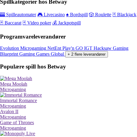
Spillkategorier hos Betway
🎰 Spilleautomater
🎮 Livecasino
♠️ Bordspill
🎲 Roulette
🃏 Blackjack
🃏 Baccarat
🃏 Video poker
💰 Jackpotspill
Programvareleverandører
Evolution
Microgaming
NetEnt
Play'n GO
IGT
Hacksaw Gaming
Blueprint Gaming
Games Global
+ 2 flere leverandører
Populære spill hos Betway
Mega Moolah
Microgaming
Immortal Romance
Microgaming
Avalon II
Microgaming
Game of Thrones
Microgaming