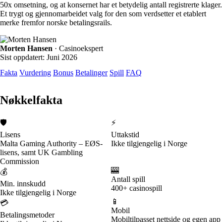
50x omsetning, og at konsernet har et betydelig antall registrerte klager.
Et trygt og gjennomarbeidet valg for den som verdsetter et etablert
merke fremfor norske betalingsrails.
Morten Hansen
· Casinoekspert
Sist oppdatert: Juni 2026
Fakta
Vurdering
Bonus
Betalinger
Spill
FAQ
Nøkkelfakta
🛡️
⚡
Lisens
Uttakstid
Malta Gaming Authority – EØS-
Ikke tilgjengelig i Norge
lisens, samt UK Gambling
Commission
🎰
💰
Antall spill
Min. innskudd
400+ casinospill
Ikke tilgjengelig i Norge
📱
💳
Mobil
Betalingsmetoder
Mobiltilpasset nettside og egen app