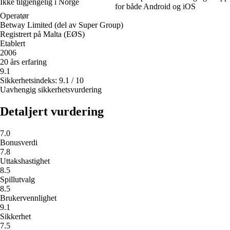
Ikke tilgjengelig i Norge
for både Android og iOS
Operatør
Betway Limited (del av Super Group)
Registrert på Malta (EØS)
Etablert
2006
20 års erfaring
9.1
Sikkerhetsindeks: 9.1 / 10
Uavhengig sikkerhetsvurdering
Detaljert vurdering
7.0
Bonusverdi
7.8
Uttakshastighet
8.5
Spillutvalg
8.5
Brukervennlighet
9.1
Sikkerhet
7.5