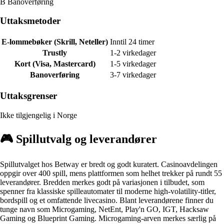
B
Banoverføring
Uttaksmetoder
E-lommebøker (Skrill, Neteller)
Inntil 24 timer
Trustly
1-2 virkedager
Kort (Visa, Mastercard)
1-5 virkedager
Banoverføring
3-7 virkedager
Uttaksgrenser
Ikke tilgjengelig i Norge
🎮
Spillutvalg og leverandører
Spillutvalget hos Betway er bredt og godt kuratert. Casinoavdelingen
oppgir over 400 spill, mens plattformen som helhet trekker på rundt 55
leverandører. Bredden merkes godt på variasjonen i tilbudet, som
spenner fra klassiske spilleautomater til moderne high-volatility-titler,
bordspill og et omfattende livecasino. Blant leverandørene finner du
tunge navn som Microgaming, NetEnt, Play'n GO, IGT, Hacksaw
Gaming og Blueprint Gaming. Microgaming-arven merkes særlig på