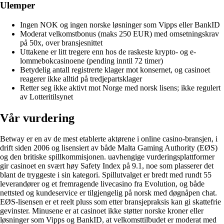
Ulemper
Ingen NOK og ingen norske løsninger som Vipps eller BankID
Moderat velkomstbonus (maks 250 EUR) med omsetningskrav
på 50x, over bransjesnittet
Uttakene er litt tregere enn hos de raskeste krypto- og e-
lommebokcasinoene (pending inntil 72 timer)
Betydelig antall registrerte klager mot konsernet, og casinoet
reagerer ikke alltid på tredjepartsklager
Retter seg ikke aktivt mot Norge med norsk lisens; ikke regulert
av Lotteritilsynet
Vår vurdering
Betway er en av de mest etablerte aktørene i online casino-bransjen, i
drift siden 2006 og lisensiert av både Malta Gaming Authority (EØS)
og den britiske spillkommisjonen. uavhengige vurderingsplattformer
gir casinoet en svært høy Safety Index på 9.1, noe som plasserer det
blant de tryggeste i sin kategori. Spillutvalget er bredt med rundt 55
leverandører og et fremragende livecasino fra Evolution, og både
nettsted og kundeservice er tilgjengelig på norsk med døgnåpen chat.
EØS-lisensen er et reelt pluss som etter bransjepraksis kan gi skattefrie
gevinster. Minusene er at casinoet ikke støtter norske kroner eller
løsninger som Vipps og BankID, at velkomsttilbudet er moderat med