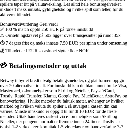
spillere taper litt på valutaveksling. Les alltid hele bonusregelverket,
inkludert maks innsats, gyldighetstid og hvilke spill som teller, før du
aktiverer tilbudet.
Bonusverdivurdering
Grei verdi
✅
100 % match opptil 250 EUR på første innskudd
⚠️
Omsetningskravet på 50x ligger over bransjesnittet på rundt 35x
⏱️
7 dagers frist og maks innsats 7,50 EUR per spinn under omsetning
💰
Tilbudet er i EUR – casinoet støtter ikke NOK
💳
Betalingsmetoder og uttak
Betway tilbyr et bredt utvalg betalingsmetoder, og plattformen oppgir
over 20 alternativer totalt. For innskudd kan du blant annet bruke Visa,
Mastercard, e-lommebøker som Skrill og Neteller, PaysafeCard,
Trustly, Rapid Transfer, Klarna, Google Pay, MuchBetter, AstroPay og
banoverføring. Hvilke metoder du faktisk møter, avhenger av hvilket
marked og hvilken valuta du spiller i, så utvalget i kassen din kan
variere. Minste innskudd er oppgitt til rundt 10 EUR for de fleste
metoder. Uttak håndteres raskest via e-lommebøker som Skrill og
Neteller, der pengene normalt er fremme innen 24 timer. Trustly tar
typisk 1-2 virkedager, kortuttak 1-5 virkedager og banoverføring 3-7