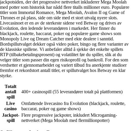
jackpotsiden, der det progressive nettverket inkluderer Mega Moolah
med potter som historisk har nådd flere titalls millioner euro. Populære
titler som Immortal Romance, Mega Moolah, Avalon II og Game of
Thrones er på plass, side om side med et stort utvalg nyere slots.
Livecasinoet er en av de sterkeste sidene ved Betway og drives av
Evolution, den ledende leverandøren i markedet. Her finner du
blackjack, roulette, baccarat, poker og populære game shows som
Monopoly Live og Dream Catcher med ekte dealere i sanntid.
Bordspillutvalget dekker også video poker, bingo og flere varianter av
de klassiske spillene. Vi anbefaler alltid å sjekke det enkelte spillets
RTP (tilbakebetalingsprosent) og volatilitet før du spiller, slik at du
velger titler som passer din egen risikoprofil og bankroll. For den som
verdsetter et gjennomarbeidet og variert tilbud fra anerkjente studioer
fremfor et rekordstort antall titler, er spillutvalget hos Betway en klar
styrke.
Totalt
antall
400+ casinospill (55 leverandører totalt på plattformen)
spill
Live
Omfattende livecasino fra Evolution (blackjack, roulette,
casino
baccarat, poker og game shows)
Jackpot-
Flere progressive jackpoter, inkludert Microgaming-
spill
nettverket (Mega Moolah med flermillionpotter)