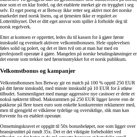
noe som er en klar fordel, og det etablerte merket gir en trygghet i seg
selv. Et eget poeng er at Betway ikke retter seg aktivt mot det norske
markedet med norsk lisens, og at tjenesten ikke er regulert av
Lotteritilsynet. Det er ditt eget ansvar som spiller å forholde deg til
norsk regelverk.
Etter at kontoen er opprettet, ledes du til kassen for å gjøre første
innskudd og eventuelt aktivere velkomstbonusen. Hele opplevelsen
føles solid og polert, og det er liten tvil om at man har med en
profesjonell operatør å gjøre. Mangelen på norske betalingsløsninger er
det eneste som trekker ned førsteinntrykket for et norsk publikum.
Velkomstbonus og kampanjer
Velkomstbonusen hos Betway gir en match på 100 % opptil 250 EUR
på ditt første innskudd, med minste innskudd på 10 EUR for å utløse
tilbudet. Sammenlignet med mange aggressive nye casinoer er dette et
nokså nøkternt tilbud. Maksrammen på 250 EUR ligger lavere enn de
pakkene på flere tusen euro som enkelte konkurrenter reklamerer med,
men til gjengjeld er vilkårene tydelige og oversiktlige, slik man kan
forvente fra en etablert operatør.
Omsetningskravet er oppgitt til 50x bonusbeløpet, noe som ligger over
bransjesnittet på rundt 35x. Det er det viktigste forbeholdet ved