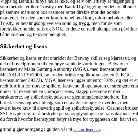
Vipps og BankID tilbys heller ikke, og selv om Trustly er tilgjengelig
som metode, er ikke Trustly med BankID-pålogging en del av tilbudet
på samme måte som hos casinoer rettet direkte mot det norske
markedet. For den som er komfortabel med kort, e-lommebøker eller
Trustly, er betalingsopplevelsen solid og trygg, men for de som
foretrekker norske rails og NOK, er dette en reell ulempe som påvirker
både kostnad og bekvemmelighet.
Sikkerhet og lisens
Sikkerhet og lisens er det området der Betway skiller seg klarest ut, og
det er hovedgrunnen til den høye samlede vurderingen. Betway er
lisensiert av Malta Gaming Authority (MGA), med lisensnummer
MGA/B2C/130/2006, og av den britiske spillkommisjonen (UKGC,
lisensnummer 39372). MGA-lisensen ligger innenfor EØS, og det er et
reelt fortrinn for norske spillere. Kravene til operatøren er strengere enn
under for eksempel en Curaçao-lisens, klageprosessene er mer
strukturerte, og spillerbeskyttelsen er gjennomgående sterkere. En
britisk lisens regnes i tillegg som en av de strengeste i verden, med
svært høye krav til ansvarlig spill og spillerbeskyttelse. Casinoet bruker
SSL-kryptering for å beskytte personopplysninger og transaksjoner. Vil
du forstå hvorfor lisenstypen betyr så mye for tryggheten din, har vi en
grundig gjennomgang i guiden vår til
.
casinolisenser