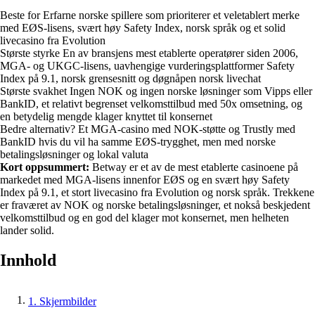
Beste for
Erfarne norske spillere som prioriterer et veletablert merke
med EØS-lisens, svært høy Safety Index, norsk språk og et solid
livecasino fra Evolution
Største styrke
En av bransjens mest etablerte operatører siden 2006,
MGA- og UKGC-lisens, uavhengige vurderingsplattformer Safety
Index på 9.1, norsk grensesnitt og døgnåpen norsk livechat
Største svakhet
Ingen NOK og ingen norske løsninger som Vipps eller
BankID, et relativt begrenset velkomsttilbud med 50x omsetning, og
en betydelig mengde klager knyttet til konsernet
Bedre alternativ?
Et MGA-casino med NOK-støtte og Trustly med
BankID hvis du vil ha samme EØS-trygghet, men med norske
betalingsløsninger og lokal valuta
Kort oppsummert:
Betway er et av de mest etablerte casinoene på
markedet med MGA-lisens innenfor EØS og en svært høy Safety
Index på 9.1, et stort livecasino fra Evolution og norsk språk. Trekkene
er fraværet av NOK og norske betalingsløsninger, et nokså beskjedent
velkomsttilbud og en god del klager mot konsernet, men helheten
lander solid.
Innhold
1.
Skjermbilder