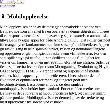
Monopoly Live
Evolution
📱
Mobilopplevelse
Mobilopplevelsen er en av de mest gjennomarbeidede sidene ved
Betway, noe som er ventet fra en operatør av denne størrelsen. I tillegg
til en responsiv nettside som tilpasser seg skjermstørrelsen automatisk,
tilbyr Betway egne apper for både Android og iOS. Det skiller casinoet
fra mange nyere konkurrenter som kun satser på mobilnettleser. Appen
gir rask tilgang til hele spillbiblioteket, kassen og kontoinnstillingene,
og oppstarten er gjennomgående raskere enn via nettleseren. For den
som spiller mye på telefon, gir en dedikert app også mulighet for
varsler om kampanjer og en mer strømlinjeformet navigasjon. Siden de
fleste spillene fra leverandører som Microgaming, Evolution og Play'n
GO er bygget i HTML5, kjører de jevnt og responsivt på mobile
enheter, både i appen og i mobilnettleseren. Livecasinobordene fra
Evolution er optimalisert for mobil og fungerer godt med
berøringsstyring. Lastetidene er gode, og den samlede
mobilopplevelsen holder høy standard. For et etablert merke som
Betway er det å forvente at mobil prioriteres høyt, og casinoet innfrir
på dette punktet. Mobilopplevelsen er dermed en av de sterkeste og
mest uproblematiske sidene ved casinoet.