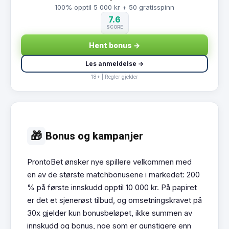
100% opptil 5 000 kr + 50 gratisspinn
7.6
SCORE
Hent bonus →
Les anmeldelse →
18+ | Regler gjelder
🎁
Bonus og kampanjer
ProntoBet ønsker nye spillere velkommen med
en av de største matchbonusene i markedet: 200
% på første innskudd opptil 10 000 kr. På papiret
er det et sjenerøst tilbud, og omsetningskravet på
30x gjelder kun bonusbeløpet, ikke summen av
innskudd og bonus, noe som er gunstigere enn