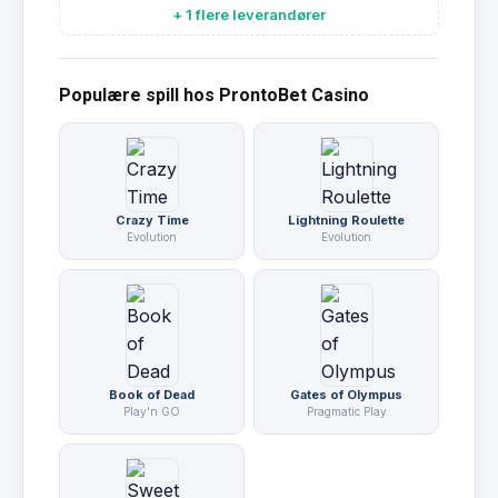
+ 1 flere leverandører
Populære spill hos ProntoBet Casino
Crazy Time
Lightning Roulette
Evolution
Evolution
Book of Dead
Gates of Olympus
Play'n GO
Pragmatic Play