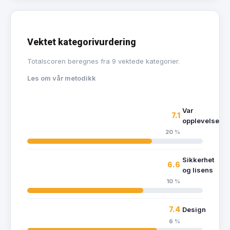
Vektet kategorivurdering
Totalscoren beregnes fra 9 vektede kategorier.
Les om vår metodikk
Var
7.1
opplevelse
20 %
Sikkerhet
6.6
og lisens
10 %
7.4
Design
6 %