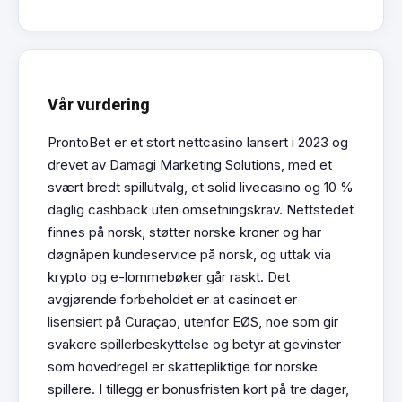
Vår vurdering
ProntoBet er et stort nettcasino lansert i 2023 og
drevet av Damagi Marketing Solutions, med et
svært bredt spillutvalg, et solid livecasino og 10 %
daglig cashback uten omsetningskrav. Nettstedet
finnes på norsk, støtter norske kroner og har
døgnåpen kundeservice på norsk, og uttak via
krypto og e-lommebøker går raskt. Det
avgjørende forbeholdet er at casinoet er
lisensiert på Curaçao, utenfor EØS, noe som gir
svakere spillerbeskyttelse og betyr at gevinster
som hovedregel er skattepliktige for norske
spillere. I tillegg er bonusfristen kort på tre dager,