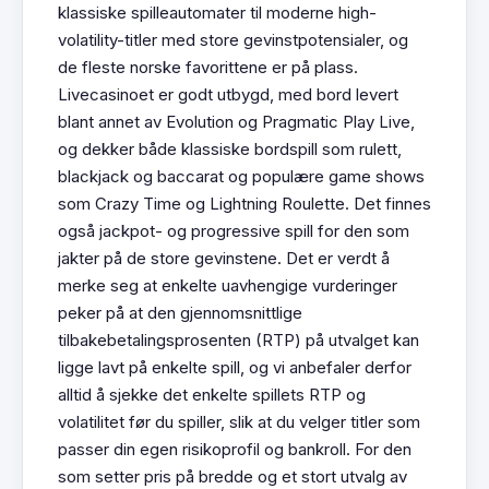
klassiske spilleautomater til moderne high-
volatility-titler med store gevinstpotensialer, og
de fleste norske favorittene er på plass.
Livecasinoet er godt utbygd, med bord levert
blant annet av Evolution og Pragmatic Play Live,
og dekker både klassiske bordspill som rulett,
blackjack og baccarat og populære game shows
som Crazy Time og Lightning Roulette. Det finnes
også jackpot- og progressive spill for den som
jakter på de store gevinstene. Det er verdt å
merke seg at enkelte uavhengige vurderinger
peker på at den gjennomsnittlige
tilbakebetalingsprosenten (RTP) på utvalget kan
ligge lavt på enkelte spill, og vi anbefaler derfor
alltid å sjekke det enkelte spillets RTP og
volatilitet før du spiller, slik at du velger titler som
passer din egen risikoprofil og bankroll. For den
som setter pris på bredde og et stort utvalg av