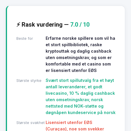
⚡ Rask vurdering —
7.0 / 10
Erfarne norske spillere som vil ha
Beste for
et stort spillbibliotek, raske
kryptouttak og daglig cashback
uten omsetningskrav, og som er
komfortable med et casino som
er lisensiert utenfor EØS
Svært stort spillutvalg fra et høyt
Største styrke
antall leverandører, et godt
livecasino, 10 % daglig cashback
uten omsetningskrav, norsk
nettsted med NOK-støtte og
døgnåpen kundeservice på norsk
Lisensiert utenfor EØS
Største svakhet
(Curaçao), noe som svekker