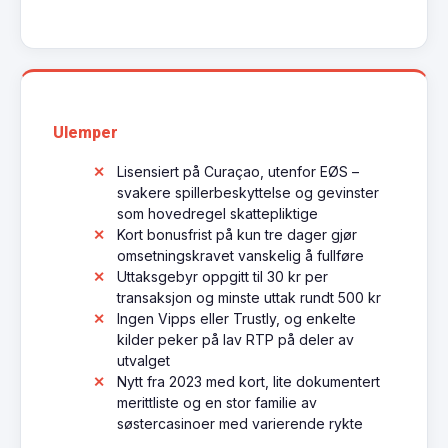
Ulemper
Lisensiert på Curaçao, utenfor EØS –
svakere spillerbeskyttelse og gevinster
som hovedregel skattepliktige
Kort bonusfrist på kun tre dager gjør
omsetningskravet vanskelig å fullføre
Uttaksgebyr oppgitt til 30 kr per
transaksjon og minste uttak rundt 500 kr
Ingen Vipps eller Trustly, og enkelte
kilder peker på lav RTP på deler av
utvalget
Nytt fra 2023 med kort, lite dokumentert
merittliste og en stor familie av
søstercasinoer med varierende rykte