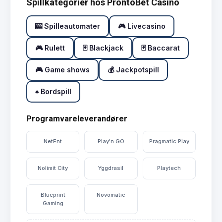
Spillkategorier hos ProntoBet Casino
🎰 Spilleautomater
🎮 Livecasino
🎮 Rulett
🃏 Blackjack
🃏 Baccarat
🎮 Game shows
💰 Jackpotspill
♠️ Bordspill
Programvareleverandører
NetEnt
Play'n GO
Pragmatic Play
Nolimit City
Yggdrasil
Playtech
Blueprint
Novomatic
Gaming