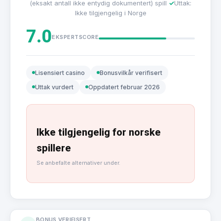
(eksakt antall ikke entydig dokumentert) spill
Uttak:
Ikke tilgjengelig i Norge
7.0
EKSPERTSCORE
Lisensiert casino
Bonusvilkår verifisert
Uttak vurdert
Oppdatert februar 2026
Ikke tilgjengelig for norske
spillere
Se anbefalte alternativer under.
BONUS VERIFISERT