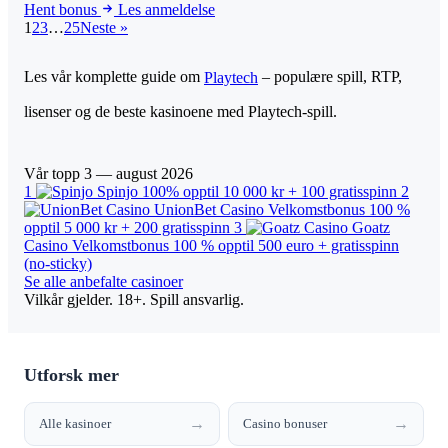
Hent bonus
Les anmeldelse
1
2
3
…
25
Neste »
Les vår komplette guide om
– populære spill, RTP,
Playtech
lisenser og de beste kasinoene med Playtech-spill.
Vår topp 3 — august 2026
1
Spinjo
100% opptil 10 000 kr + 100 gratisspinn
2
UnionBet Casino
Velkomstbonus 100 %
opptil 5 000 kr + 200 gratisspinn
3
Goatz
Casino
Velkomstbonus 100 % opptil 500 euro + gratisspinn
(no-sticky)
Se alle anbefalte casinoer
Vilkår gjelder. 18+. Spill ansvarlig.
Utforsk mer
→
→
Alle kasinoer
Casino bonuser