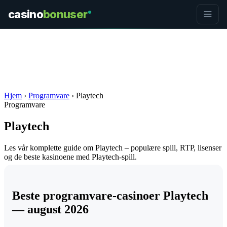
casino
bonuser
Hjem
›
Programvare
›
Playtech
Programvare
Playtech
Les vår komplette guide om Playtech – populære spill, RTP, lisenser
og de beste kasinoene med Playtech-spill.
244 casinoer
Beste programvare-casinoer Playtech
— august 2026