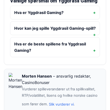
Vanlige spørsmål om Yggdrasil Gaming
Hva er Yggdrasil Gaming?
Hvor kan jeg spille Yggdrasil Gaming-spill?
Hva er de beste spillene fra Yggdrasil
Gaming?
Morten Hansen
– ansvarlig redaktør,
CasinoBonuser
Vurderer spilleverandører ut fra spillkvalitet,
RTP/volatilitet, lisens og hvilke norske casino
som fører dem.
.
Slik vurderer vi