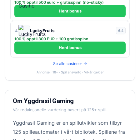
100 % opptil 500 euro + gratisspinn (no-sticky)
Hent bonus
LuckyFruits
4
6.4
100 % opptil 300 EUR + 100 gratisspinn
Hent bonus
Se alle casinoer →
Annonse · 18+ · Spill ansvarlig · Vilkår gjelder
Om Yggdrasil Gaming
Vår redaksjonelle vurdering basert på 125+ spill.
Yggdrasil Gaming er en spillutvikler som tilbyr
125 spilleautomater i vårt bibliotek. Spillene fra