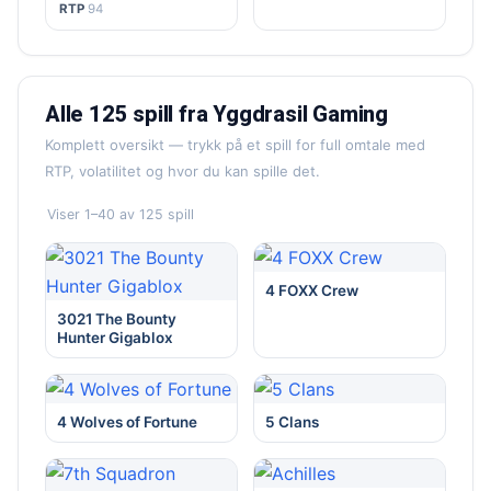
RTP
94
Alle 125 spill fra Yggdrasil Gaming
Komplett oversikt — trykk på et spill for full omtale med
RTP, volatilitet og hvor du kan spille det.
Viser 1–40 av 125 spill
4 FOXX Crew
3021 The Bounty
Hunter Gigablox
4 Wolves of Fortune
5 Clans