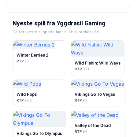
Nyeste spill fra Yggdrasil Gaming
De ferskeste slippene lagt til i biblioteket vårt.
Winter Berries 2
RTP
96
Wild Fishin: Wild Ways
RTP
95.1
Wild Pops
Vikings Go To Vegas
RTP
96.2
RTP
94
Valley of the Dead
RTP
94
Vikings Go To Olympus