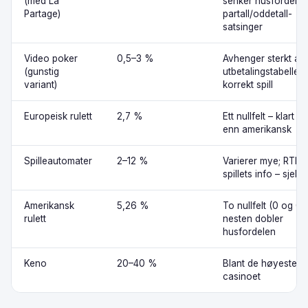
(med La
senker husfordelen
Partage)
partall/oddetall-
satsinger
Video poker
0,5–3 %
Avhenger sterkt av
(gunstig
utbetalingstabellen
variant)
korrekt spill
Europeisk rulett
2,7 %
Ett nullfelt – klart b
enn amerikansk
Spilleautomater
2–12 %
Varierer mye; RTP st
spillets info – sjekk
Amerikansk
5,26 %
To nullfelt (0 og 00
rulett
nesten dobler
husfordelen
Keno
20–40 %
Blant de høyeste i 
casinoet