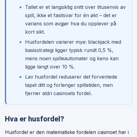
Tallet er et langsiktig snitt over titusenvis av
spill, ikke et fasitsvar for én økt – det er
varians som avgjør hva du opplever på
kort sikt.
Husfordelen varierer mye: blackjack med
basisstrategi ligger typisk rundt 0,5 %,
mens noen spilleautomater og keno kan
ligge langt over 10 %.
Lav husfordel reduserer det forventede
tapet ditt og forlenger spilletiden, men
fjerner aldri casinoets fordel.
Hva er husfordel?
Husfordel er den matematiske fordelen casinoet har i