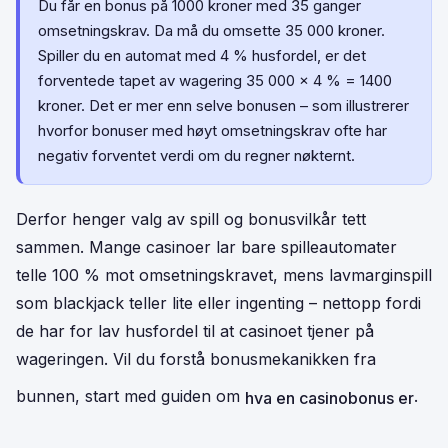
Du får en bonus på 1000 kroner med 35 ganger
omsetningskrav. Da må du omsette 35 000 kroner.
Spiller du en automat med 4 % husfordel, er det
forventede tapet av wagering 35 000 × 4 % = 1400
kroner. Det er mer enn selve bonusen – som illustrerer
hvorfor bonuser med høyt omsetningskrav ofte har
negativ forventet verdi om du regner nøkternt.
Derfor henger valg av spill og bonusvilkår tett
sammen. Mange casinoer lar bare spilleautomater
telle 100 % mot omsetningskravet, mens lavmarginspill
som blackjack teller lite eller ingenting – nettopp fordi
de har for lav husfordel til at casinoet tjener på
wageringen. Vil du forstå bonusmekanikken fra
bunnen, start med guiden om
.
hva en casinobonus er