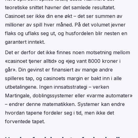
teoretiske snittet havner det samlede resultatet.
Casinoet ser ikke din ene økt – det ser summen av
millioner av spill hver måned. På det volumet jevner
flaks og uflaks seg ut, og husfordelen blir nesten en
garantert inntekt.
Det er derfor det ikke finnes noen motsetning mellom
«casinoet tjener alltid» og «jeg vant 8000 kroner i
går». Din gevinst er finansiert av mange andre
spilleres tap, og casinoets margin er bakt inn i alle
utbetalingene. Ingen innsatsstrategi – verken
Martingale, doblingssystemer eller «varme automater»
– endrer denne matematikken. Systemer kan endre
hvordan tapene fordeler seg i tid, men ikke det
forventede tapet.