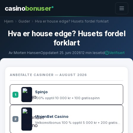
casino
bonuser
Hjem
›
Guider
›
Hva er house edge? Husets fordel forklart
Hva er house edge? Husets fordel
forklart
Av Morten Hansen
Oppdatert
25. juni 2026
12 min lesetid
Verifisert
ANBEFALTE CASINOER — AUGUST 2026
Spinjo
1
100% opptil 10 000 kr + 100 gratisspinn
UnionBet Casino
2
Velkomstbonus 100 % opptil 5 000 kr + 200 gratisspinn