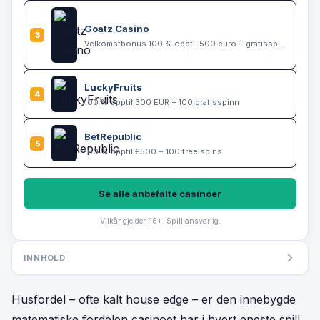
Goatz Casino
3
Velkomstbonus 100 % opptil 500 euro + gratisspinn (no-sticky)
LuckyFruits
4
100 % opptil 300 EUR + 100 gratisspinn
BetRepublic
5
100 % opptil €500 + 100 free spins
Se alle anbefalte casinoer
Vilkår gjelder. 18+. Spill ansvarlig.
INNHOLD
Husfordel – ofte kalt house edge – er den innebygde
matematiske fordelen casinoet har i hvert eneste spill.