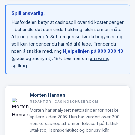
Spill ansvarlig.
Husfordelen betyr at casinospill over tid koster penger
– behandle det som underholdning, aldri som en måte
å tjene penger på. Sett en grense før du begynner, og
spill kun for penger du har råd til å tape. Trenger du
noen å snakke med, ring
Hjelpelinjen på 800 800 40
(gratis og anonymt). 18+. Les mer om
ansvarlig
spilling
.
Morten Hansen
REDAKTØR · CASINOBONUSER.COM
Morten har analysert nettcasinoer for norske
spillere siden 2016. Han har vurdert over 200
norske casinoplattformer, fokusert på faktisk
uttakstid, lisensseriøsitet og bonusvilkår.