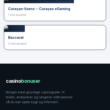
Curaçao-lisens – Curaçao eGaming
1 min lesetid
Baccarat
2 min lesetid
casino
bonuser
Norges mest grundige casinoguide. Vi
tester, analyserer og rangerer nettcasinoer
så du kan spille trygt og informert.