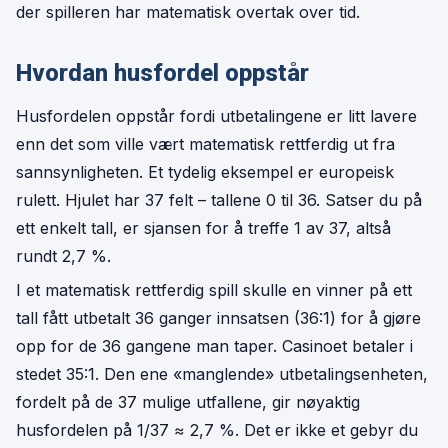
der spilleren har matematisk overtak over tid.
Hvordan husfordel oppstår
Husfordelen oppstår fordi utbetalingene er litt lavere
enn det som ville vært matematisk rettferdig ut fra
sannsynligheten. Et tydelig eksempel er europeisk
rulett. Hjulet har 37 felt – tallene 0 til 36. Satser du på
ett enkelt tall, er sjansen for å treffe 1 av 37, altså
rundt 2,7 %.
I et matematisk rettferdig spill skulle en vinner på ett
tall fått utbetalt 36 ganger innsatsen (36:1) for å gjøre
opp for de 36 gangene man taper. Casinoet betaler i
stedet 35:1. Den ene «manglende» utbetalingsenheten,
fordelt på de 37 mulige utfallene, gir nøyaktig
husfordelen på 1/37 ≈ 2,7 %. Det er ikke et gebyr du