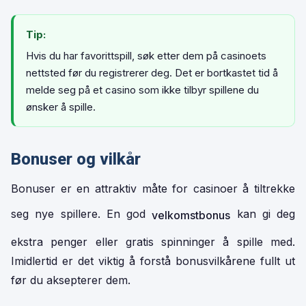
Tip:
Hvis du har favorittspill, søk etter dem på casinoets
nettsted før du registrerer deg. Det er bortkastet tid å
melde seg på et casino som ikke tilbyr spillene du
ønsker å spille.
Bonuser og vilkår
Bonuser er en attraktiv måte for casinoer å tiltrekke
seg nye spillere. En god
kan gi deg
velkomstbonus
ekstra penger eller gratis spinninger å spille med.
Imidlertid er det viktig å forstå bonusvilkårene fullt ut
før du aksepterer dem.