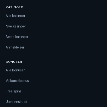
KASINOER
Alle kasinoer
Nye kasinoer
Beste kasinoer
Anmeldelser
BONUSER
Alle bonuser
Velkomstbonus
Free spins
Uten innskudd