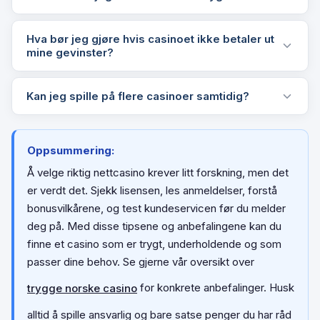
Hva bør jeg gjøre hvis casinoet ikke betaler ut
mine gevinster?
Kan jeg spille på flere casinoer samtidig?
Oppsummering:
Å velge riktig nettcasino krever litt forskning, men det
er verdt det. Sjekk lisensen, les anmeldelser, forstå
bonusvilkårene, og test kundeservicen før du melder
deg på. Med disse tipsene og anbefalingene kan du
finne et casino som er trygt, underholdende og som
passer dine behov. Se gjerne vår oversikt over
for konkrete anbefalinger. Husk
trygge norske casino
alltid å spille ansvarlig og bare satse penger du har råd