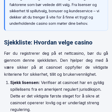
faktorene som bør veilede ditt valg. Fra lisenser og
sikkerhet til spillutvalg, bonuser og kundeservice – vi
dekker alt du trenger å vite for å finne et trygt og
underholdende casino som møter dine behov.
Sjekkliste: Hvordan velge casino
Før du registrerer deg på et nettcasino, bør du gå
gjennom denne sjekklisten. Den hjelper deg med å
være sikker på at casinoet oppfyller de viktigste
kriteriene for sikkerhet, tillit og brukervennlighet.
Sjekk lisensen:
Verifiser at casinoet har en gyldig
spillelisens fra en anerkjent regulert jurisdiksjon.
Dette er det viktigste første steget for å sikre at
casinoet opererer lovlig og er underlagt streng
regulering.