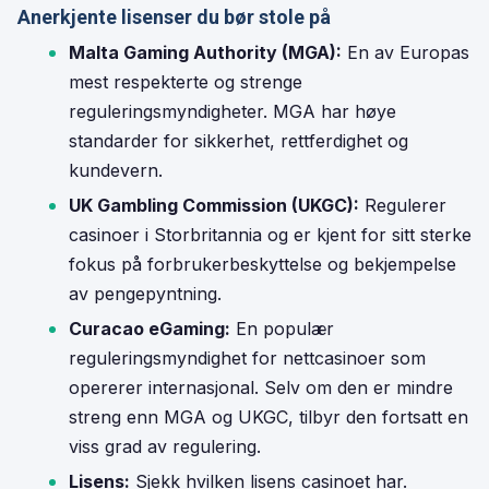
Anerkjente lisenser du bør stole på
Malta Gaming Authority (MGA):
En av Europas
mest respekterte og strenge
reguleringsmyndigheter. MGA har høye
standarder for sikkerhet, rettferdighet og
kundevern.
UK Gambling Commission (UKGC):
Regulerer
casinoer i Storbritannia og er kjent for sitt sterke
fokus på forbrukerbeskyttelse og bekjempelse
av pengepyntning.
Curacao eGaming:
En populær
reguleringsmyndighet for nettcasinoer som
opererer internasjonal. Selv om den er mindre
streng enn MGA og UKGC, tilbyr den fortsatt en
viss grad av regulering.
Lisens:
Sjekk hvilken lisens casinoet har.