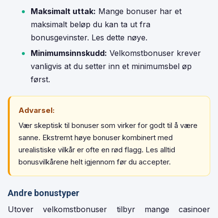
Maksimalt uttak:
Mange bonuser har et
maksimalt beløp du kan ta ut fra
bonusgevinster. Les dette nøye.
Minimumsinnskudd:
Velkomstbonuser krever
vanligvis at du setter inn et minimumsbel øp
først.
Advarsel:
Vær skeptisk til bonuser som virker for godt til å være
sanne. Ekstremt høye bonuser kombinert med
urealistiske vilkår er ofte en rød flagg. Les alltid
bonusvilkårene helt igjennom før du accepter.
Andre bonustyper
Utover velkomstbonuser tilbyr mange casinoer