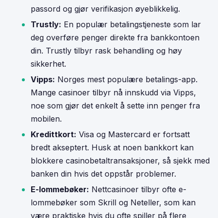
passord og gjør verifikasjon øyeblikkelig.
Trustly:
En populær betalingstjeneste som lar
deg overføre penger direkte fra bankkontoen
din. Trustly tilbyr rask behandling og høy
sikkerhet.
Vipps:
Norges mest populære betalings-app.
Mange casinoer tilbyr nå innskudd via Vipps,
noe som gjør det enkelt å sette inn penger fra
mobilen.
Kredittkort:
Visa og Mastercard er fortsatt
bredt akseptert. Husk at noen bankkort kan
blokkere casinobetaltransaksjoner, så sjekk med
banken din hvis det oppstår problemer.
E-lommebøker:
Nettcasinoer tilbyr ofte e-
lommebøker som Skrill og Neteller, som kan
være praktiske hvis du ofte spiller på flere