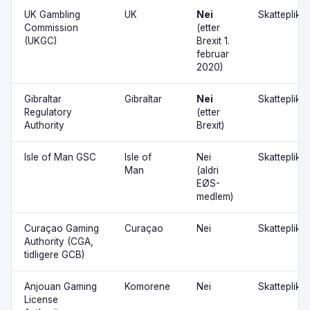
UK Gambling
UK
Nei
Skatteplikti
Commission
(etter
(UKGC)
Brexit 1.
februar
2020)
Gibraltar
Gibraltar
Nei
Skatteplikti
Regulatory
(etter
Authority
Brexit)
Isle of Man GSC
Isle of
Nei
Skatteplikti
Man
(aldri
EØS-
medlem)
Curaçao Gaming
Curaçao
Nei
Skatteplikti
Authority (CGA,
tidligere GCB)
Anjouan Gaming
Komorene
Nei
Skatteplikti
License