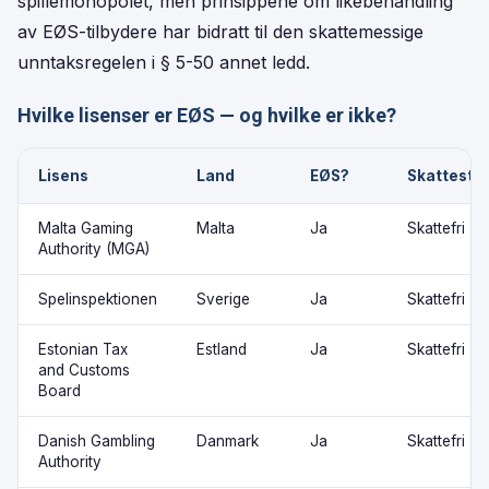
spillemonopolet, men prinsippene om likebehandling
av EØS-tilbydere har bidratt til den skattemessige
unntaksregelen i § 5-50 annet ledd.
Hvilke lisenser er EØS — og hvilke er ikke?
Lisens
Land
EØS?
Skattestat
Malta Gaming
Malta
Ja
Skattefri
Authority (MGA)
Spelinspektionen
Sverige
Ja
Skattefri
Estonian Tax
Estland
Ja
Skattefri
and Customs
Board
Danish Gambling
Danmark
Ja
Skattefri
Authority