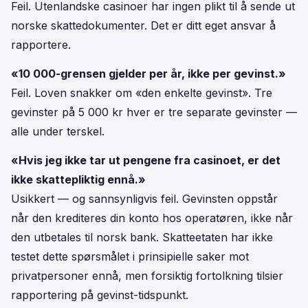
Feil. Utenlandske casinoer har ingen plikt til å sende ut
norske skattedokumenter. Det er ditt eget ansvar å
rapportere.
«10 000-grensen gjelder per år, ikke per gevinst.»
Feil. Loven snakker om «den enkelte gevinst». Tre
gevinster på 5 000 kr hver er tre separate gevinster —
alle under terskel.
«Hvis jeg ikke tar ut pengene fra casinoet, er det
ikke skattepliktig ennå.»
Usikkert — og sannsynligvis feil. Gevinsten oppstår
når den krediteres din konto hos operatøren, ikke når
den utbetales til norsk bank. Skatteetaten har ikke
testet dette spørsmålet i prinsipielle saker mot
privatpersoner ennå, men forsiktig fortolkning tilsier
rapportering på gevinst-tidspunkt.