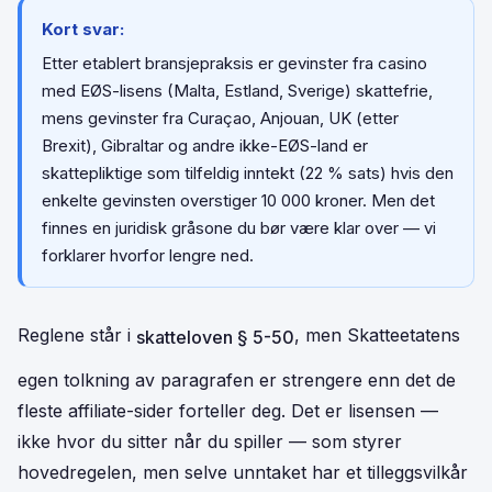
Kort svar:
Etter etablert bransjepraksis er gevinster fra casino
med EØS-lisens (Malta, Estland, Sverige) skattefrie,
mens gevinster fra Curaçao, Anjouan, UK (etter
Brexit), Gibraltar og andre ikke-EØS-land er
skattepliktige som tilfeldig inntekt (22 % sats) hvis den
enkelte gevinsten overstiger 10 000 kroner. Men det
finnes en juridisk gråsone du bør være klar over — vi
forklarer hvorfor lengre ned.
Reglene står i
, men Skatteetatens
skatteloven § 5-50
egen tolkning av paragrafen er strengere enn det de
fleste affiliate-sider forteller deg. Det er lisensen —
ikke hvor du sitter når du spiller — som styrer
hovedregelen, men selve unntaket har et tilleggsvilkår