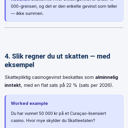
000-grensen, og det er den enkelte gevinst som teller
— ikke summen.
4. Slik regner du ut skatten — med
eksempel
Skattepliktig casinogevinst beskattes som
alminnelig
inntekt
, med en flat sats på 22 % (sats per 2026).
Worked example
Du har vunnet 50 000 kr på et Curaçao-lisensiert
casino. Hvor mye skylder du Skatteetaten?