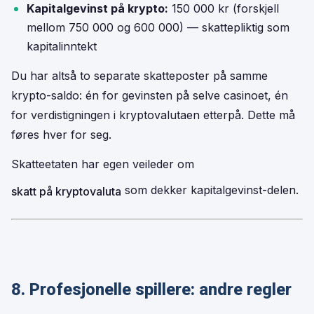
Kapitalgevinst på krypto:
150 000 kr (forskjell
mellom 750 000 og 600 000) — skattepliktig som
kapitalinntekt
Du har altså to separate skatteposter på samme
krypto-saldo: én for gevinsten på selve casinoet, én
for verdistigningen i kryptovalutaen etterpå. Dette må
føres hver for seg.
Skatteetaten har egen veileder om
som dekker kapitalgevinst-delen.
skatt på kryptovaluta
8. Profesjonelle spillere: andre regler