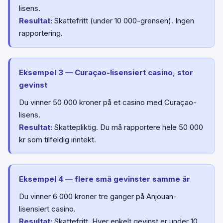
lisens.
Resultat:
Skattefritt (under 10 000-grensen). Ingen
rapportering.
Eksempel 3 — Curaçao-lisensiert casino, stor
gevinst
Du vinner 50 000 kroner på et casino med Curaçao-
lisens.
Resultat:
Skattepliktig. Du må rapportere hele 50 000
kr som tilfeldig inntekt.
Eksempel 4 — flere små gevinster samme år
Du vinner 6 000 kroner tre ganger på Anjouan-
lisensiert casino.
Resultat:
Skattefritt. Hver enkelt gevinst er under 10