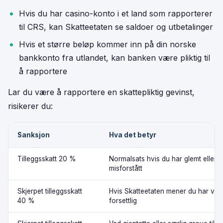
Hvis du har casino-konto i et land som rapporterer
til CRS, kan Skatteetaten se saldoer og utbetalinger
Hvis et større beløp kommer inn på din norske
bankkonto fra utlandet, kan banken være pliktig til
å rapportere
Lar du være å rapportere en skattepliktig gevinst,
risikerer du:
Sanksjon
Hva det betyr
Tilleggsskatt 20 %
Normalsats hvis du har glemt eller
misforstått
Skjerpet tilleggsskatt
Hvis Skatteetaten mener du har vær
40 %
forsettlig