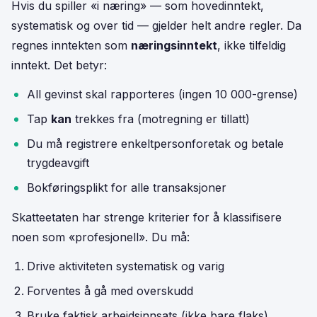
Hvis du spiller «i næring» — som hovedinntekt,
systematisk og over tid — gjelder helt andre regler. Da
regnes inntekten som
næringsinntekt
, ikke tilfeldig
inntekt. Det betyr:
All gevinst skal rapporteres (ingen 10 000-grense)
Tap
kan
trekkes fra (motregning er tillatt)
Du må registrere enkeltpersonforetak og betale
trygdeavgift
Bokføringsplikt for alle transaksjoner
Skatteetaten har strenge kriterier for å klassifisere
noen som «profesjonell». Du må:
Drive aktiviteten systematisk og varig
Forventes å gå med overskudd
Bruke faktisk arbeidsinnsats (ikke bare flaks)