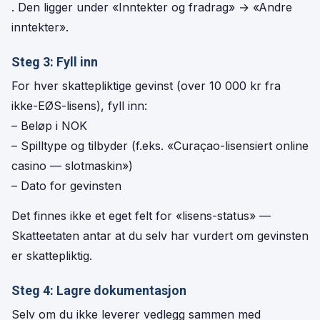
. Den ligger under «Inntekter og fradrag» → «Andre
inntekter».
Steg 3: Fyll inn
For hver skattepliktige gevinst (over 10 000 kr fra
ikke-EØS-lisens), fyll inn:
– Beløp i NOK
– Spilltype og tilbyder (f.eks. «Curaçao-lisensiert online
casino — slotmaskin»)
– Dato for gevinsten
Det finnes ikke et eget felt for «lisens-status» —
Skatteetaten antar at du selv har vurdert om gevinsten
er skattepliktig.
Steg 4: Lagre dokumentasjon
Selv om du ikke leverer vedlegg sammen med