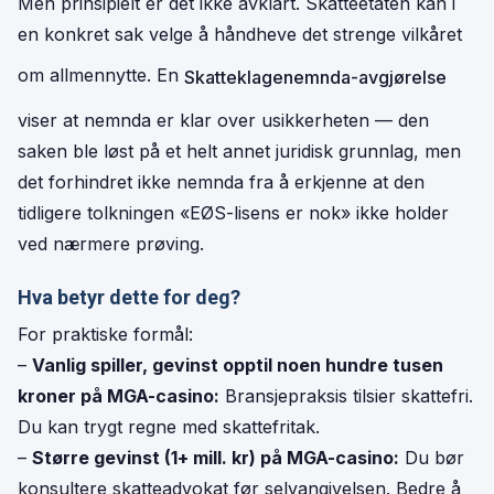
Men prinsipielt er det ikke avklart. Skatteetaten kan i
en konkret sak velge å håndheve det strenge vilkåret
om allmennytte. En
Skatteklagenemnda-avgjørelse
viser at nemnda er klar over usikkerheten — den
saken ble løst på et helt annet juridisk grunnlag, men
det forhindret ikke nemnda fra å erkjenne at den
tidligere tolkningen «EØS-lisens er nok» ikke holder
ved nærmere prøving.
Hva betyr dette for deg?
For praktiske formål:
–
Vanlig spiller, gevinst opptil noen hundre tusen
kroner på MGA-casino:
Bransjepraksis tilsier skattefri.
Du kan trygt regne med skattefritak.
–
Større gevinst (1+ mill. kr) på MGA-casino:
Du bør
konsultere skatteadvokat før selvangivelsen. Bedre å