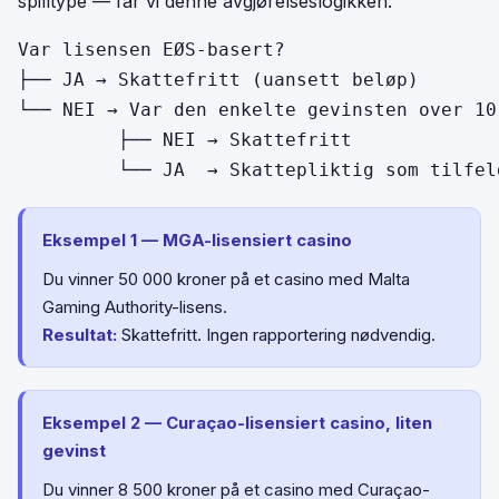
spilltype — får vi denne avgjørelseslogikken:
Var lisensen EØS-basert?

├── JA → Skattefritt (uansett beløp)

└── NEI → Var den enkelte gevinsten over 10 
         ├── NEI → Skattefritt

Eksempel 1 — MGA-lisensiert casino
Du vinner 50 000 kroner på et casino med Malta
Gaming Authority-lisens.
Resultat:
Skattefritt. Ingen rapportering nødvendig.
Eksempel 2 — Curaçao-lisensiert casino, liten
gevinst
Du vinner 8 500 kroner på et casino med Curaçao-